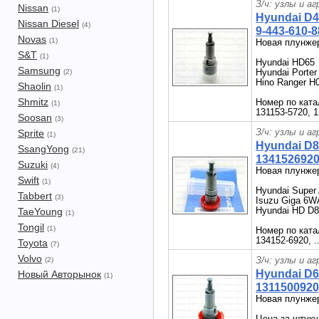
З/ч: узлы и а
Nissan
(1)
Hyundai D4
Nissan Diesel
(4)
9-443-610-8
Novas
(1)
Новая плунже
S&T
(1)
Hyundai HD65
Samsung
Hyundai Porte
(2)
Hino Ranger H
Shaolin
(1)
Shmitz
Номер по кат
(1)
131153-5720, 1
Soosan
(3)
З/ч: узлы и а
Sprite
(1)
Hyundai D8
SsangYong
(21)
1341526920,
Suzuki
(4)
Новая плунже
Swift
(1)
Hyundai Super 
Tabbert
(3)
Isuzu Giga 6
Hyundai HD D
TaeYoung
(1)
Tongil
(1)
Номер по кат
134152-6920, .
Toyota
(7)
Volvo
З/ч: узлы и а
(2)
Hyundai D6
Новый Авторынок
(1)
1311500920,
Новая плунже
Цена за штуку