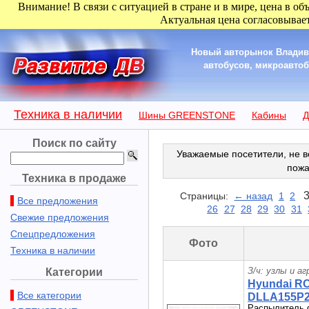
Внимание! В связи с ситуацией в стране и в мире, цена в об
Актуальная цена согласовывает
Новый авторынок Владиво
автобусов, микроавтобу
Техника в наличии
Шины GREENSTONE
Кабины
Д
Поиск по сайту
Уважаемые посетители, не в
пожа
Техника в продаже
Страницы:
← назад
1
2
Все предложения
26
27
28
29
30
31
Свежие предложения
Спецпредложения
Фото
Техника в наличии
З/ч: узлы и а
Категории
Hyundai R
Все категории
DLLA155P27
Распылитель 