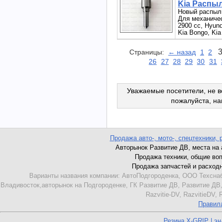
Kia Распы
Новый распыл
Для механичес
2900 сс, Hyund
Kia Bongo, Kia
Страницы:
← назад
1
2
26
27
28
29
30
31
Уважаемые посетители, не в
пожалуйста, н
Продажа авто-, мото-, спецтехники, 
Авторынок Развитие ДВ, места на ав
Продажа техники, общие вопро
Продажа запчастей и расходник
Варианты названия компании: АвтоПодгороденка, ООО Техснаб
Владивосток,авторынок на Подгороденке, ГК Развитие ДВ, Развитие ДВ,
Razvitie-DV, RazvitieDV,
Правил
Резина X-GRIP | э