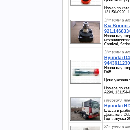
Номер по кат
131150-0920, 1
З/ч: узлы и а
Kia Bongo 
921,146833
Новая плунжер
механического
Carnival, Sed
З/ч: узлы и а
Hyundai D
9443611230
Новая плунжер
D4B
Цена указана 
Номера по ка
A294, 131154-4
Грузовики, пр
Hyundai HD
Шасси в разб
Двигатель D6
Год выпуска 2
З/ч: узлы и а