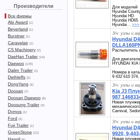
Производители
Для моделей
Hyundai Count
Все фирмы
Hyundai HD
Hyundai HD65
Abi Award
(1)
Hyundai...
>>>
Beyerland
(1)
З/ч: узлы и а
Burstner
(1)
Hyundai D
Caravelair
(1)
DLLA160PN1
CS Machinery
Распылитель 
(2)
DaeHan Trailer
(14)
Для двигателе
Daewoo
HYUNDAI KIA 
(135)
Dalim Trailer
(1)
Номера в кат
9 432 610 374,
Dethleffs
(2)
DongYang
(4)
З/ч: узлы и а
Doosan
Kia J3 Плу
(7)
987,146833
Doosan Daewoo
(9)
Новая плунжер
Doosung Trailer
(3)
механического
Carnival, Sed
Dymos
(1)
Ford
(2)
З/ч: узлы и а
Fuji Trailer
(1)
Hyundai D4
GreenStone
(12)
9920, 9-443
Новая плунже
Hangil
(6)