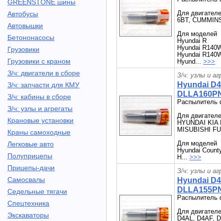
GREENSTONE шины
Для двигател
Автобусы
6BT, CUMMIN
Автовышки
Для моделей
Бетононасосы
Hyundai R
Hyundai R140
Грузовики
Hyundai R140
Грузовики с краном
Hyund...
>>>
З/ч: двигатели в сборе
З/ч: узлы и а
Hyundai D
З/ч: запчасти для КМУ
DLLA160PN0
З/ч: кабины в сборе
Распылитель 
З/ч: узлы и агрегаты
Для двигателе
Крановые установки
HYUNDAI KIA
MISUBISHI FU
Краны самоходные
Для моделей
Легковые авто
Hyundai Count
Полуприцепы
H...
>>>
Прицепы-дачи
З/ч: узлы и а
Самосвалы
Hyundai D
DLLA155PN2
Седельные тягачи
Распылитель 
Спецтехника
Для двигател
Экскаваторы
D4AL, D4AF, D