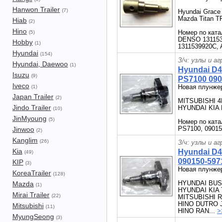
Hanwon Trailer
(7)
Hyundai Grace
Mazda Titan T
Hiab
(2)
Hino
Номер по ката
(5)
DENSO 131153-
Hobby
(1)
1311539920C, 
Hyundai
(154)
З/ч: узлы и а
Hyundai, Daewoo
(1)
Hyundai D
Isuzu
(9)
PS7100 090
Iveco
Новая плунже
(1)
Japan Trailer
(2)
MITSUBISHI 4
Jindo Trailer
HYUNDAI KIA 
(10)
JinMyoung
(5)
Номер по кат
PS7100, 09015
Jinwoo
(2)
Kanglim
(26)
З/ч: узлы и а
Kia
Hyundai D
(49)
090150-597
KIP
(3)
Новая плунже
KoreaTrailer
(128)
HYUNDAI BUS
Mazda
(1)
HYUNDAI KIA
Mirai Trailer
(22)
MITSUBISHI R
HINO DUTRO J
Mitsubishi
(11)
HINO RAN...
>
MyungSeong
(3)