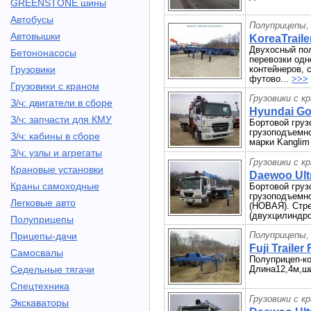
GREENSTONE шины
Автобусы
Полуприцепы,
Автовышки
KoreaTraile
Двухосный пол
Бетононасосы
перевозки одн
Грузовики
контейнеров, 
футово...
>>>
Грузовики с краном
Грузовики с к
З/ч: двигатели в сборе
Hyundai Gol
З/ч: запчасти для КМУ
Бортовой груз
грузоподъемнос
З/ч: кабины в сборе
марки Kanglim 
З/ч: узлы и агрегаты
Грузовики с к
Крановые установки
Daewoo Ultr
Краны самоходные
Бортовой груз
грузоподъемнос
Легковые авто
(НОВАЯ). Стр
(двухцилиндро
Полуприцепы
Полуприцепы,
Прицепы-дачи
Fuji Trailer 
Самосвалы
Полуприцеп-ко
Седельные тягачи
Длина12,4м,ши
Спецтехника
Грузовики с к
Экскаваторы