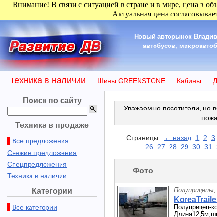
Внимание! В связи с ситуацией в стране и в мире, цена в об
Актуальная цена согласовывает
Новый авторынок Владиво
автобусов, микроавтобу
Техника в наличии
Шины GREENSTONE
Кабины
Д
Поиск по сайту
Уважаемые посетители, не в
пожа
Техника в продаже
Страницы:
← назад
1
2
3
Все предложения
26
27
28
29
30
31
Свежие предложения
Спецпредложения
Фото
Техника в наличии
Полуприцепы,
Категории
KoreaTraile
Все категории
Полуприцеп-ко
Длина12,5м,ши