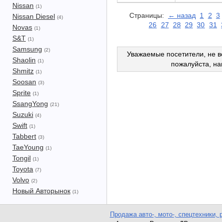
Nissan
(1)
Страницы:
← назад
1
2
3
Nissan Diesel
(4)
26
27
28
29
30
31
Novas
(1)
S&T
(1)
Samsung
(2)
Уважаемые посетители, не в
Shaolin
(1)
пожалуйста, н
Shmitz
(1)
Soosan
(3)
Sprite
(1)
SsangYong
(21)
Suzuki
(4)
Swift
(1)
Tabbert
(3)
TaeYoung
(1)
Tongil
(1)
Toyota
(7)
Volvo
(2)
Новый Авторынок
(1)
Продажа авто-, мото-, спецтехники, 