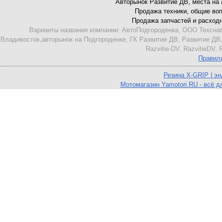
Авторынок Развитие ДВ, места на ав
Продажа техники, общие вопро
Продажа запчастей и расходник
Варианты названия компании: АвтоПодгороденка, ООО Техснаб
Владивосток,авторынок на Подгороденке, ГК Развитие ДВ, Развитие ДВ,
Razvitie-DV, RazvitieDV,
Правил
Резина X-GRIP | э
Мотомагазин Yamotori.RU - всё д