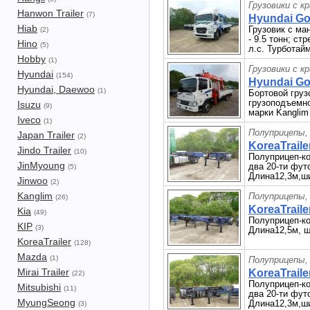
Грузовики с к
Hanwon Trailer
(7)
Hyundai Gol
Hiab
Грузовик с ма
(2)
- 9.5 тонн; ст
Hino
(5)
л.с. Турботай
Hobby
(1)
Грузовики с к
Hyundai
(154)
Hyundai Gol
Hyundai, Daewoo
(1)
Бортовой груз
грузоподъемнос
Isuzu
(9)
марки Kanglim
Iveco
(1)
Полуприцепы,
Japan Trailer
(2)
KoreaTraile
Jindo Trailer
(10)
Полуприцеп-ко
JinMyoung
два 20-ти фут
(5)
Длина12,3м,ши
Jinwoo
(2)
Kanglim
Полуприцепы,
(26)
KoreaTraile
Kia
(49)
Полуприцеп-ко
KIP
(3)
Длина12,5м, ш
KoreaTrailer
(128)
Mazda
(1)
Полуприцепы,
Mirai Trailer
KoreaTraile
(22)
Полуприцеп-ко
Mitsubishi
(11)
два 20-ти фут
MyungSeong
Длина12,3м,ши
(3)