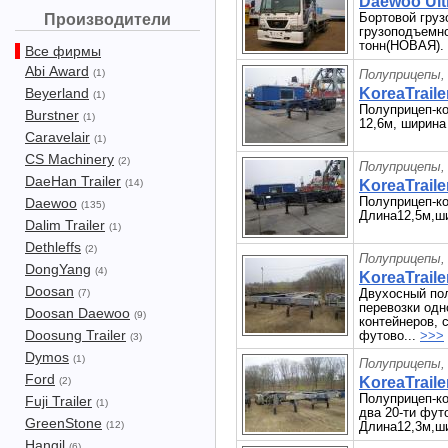
Daewoo Ultr
Бортовой груз
Производители
грузоподъемнос
тонн(НОВАЯ). 
Все фирмы
Abi Award
(1)
Полуприцепы,
Beyerland
KoreaTraile
(1)
Полуприцеп-ко
Burstner
(1)
12,6м, ширина
Caravelair
(1)
CS Machinery
(2)
Полуприцепы,
DaeHan Trailer
(14)
KoreaTraile
Полуприцеп-ко
Daewoo
(135)
Длина12,5м,ши
Dalim Trailer
(1)
Dethleffs
(2)
Полуприцепы,
DongYang
(4)
KoreaTraile
Doosan
Двухосный пол
(7)
перевозки одн
Doosan Daewoo
(9)
контейнеров, 
Doosung Trailer
футово...
>>>
(3)
Dymos
(1)
Полуприцепы,
Ford
KoreaTraile
(2)
Полуприцеп-ко
Fuji Trailer
(1)
два 20-ти фут
GreenStone
(12)
Длина12,3м,ши
Hangil
(6)