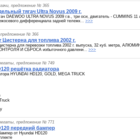
гачи, предложение № 365
ельный тягач Ultra Novus 2009 г.
ач DAEWOO ULTRA NOVUS 2009 г.в., три оси, двигатель - CUMMINS 11 л
ежосевого дифференциала задней тележк...
>>>
 предложение № 366
r Цистерна для топлива 2002 г.
 цистерна для перевозки топлива 2002 г. выпуска, 32 куб. метра, АЛ
НТРОЛЯ И СБРОСА избыточного давлени...
>>>
грегаты, предложение № 749
D120 решётка радиатора
атора HYUNDAI HD120, GOLD, MEGA TRUCK
0
Truck
/у
грегаты, предложение № 771
D120 передний бампер
бампер от Hyundai HD120
плекте