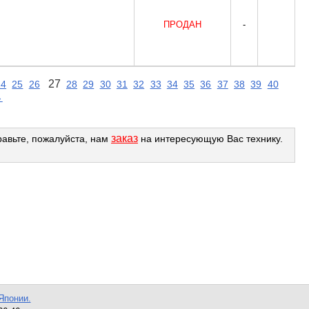
ПРОДАН
-
27
24
25
26
28
29
30
31
32
33
34
35
36
37
38
39
40
→
заказ
равьте, пожалуйста, нам
на интересующую Вас технику.
Японии.