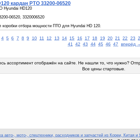
120 кардан PTO 33200-06520
O Hyundai HD120
200-06520, 3320006520
 коробки отбора мощности ПТО для Hyundai HD 120.
4
5
6
7
8
9
10
11
12
13
14
15
16
17
18
19
20
21
22
23
41
42
43
44
45
46
47
вперёд 
сь ассортимент отображён на сайте. Не нашли то, что нужно? Отп
Все цены стартовые.
а авто-, мото-, спецтехники, расходников и запчастей из Кореи, Китая и 