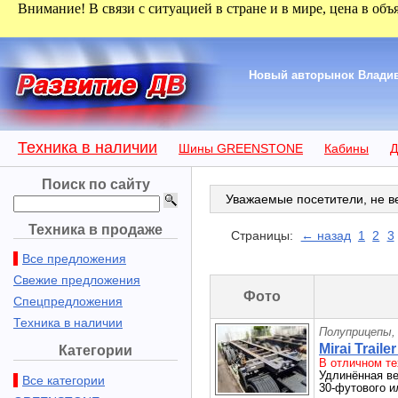
Внимание! В связи с ситуацией в стране и в мире, цена в объ
Новый авторынок Владиво
Техника в наличии
Шины GREENSTONE
Кабины
Д
Поиск по сайту
Уважаемые посетители, не ве
Техника в продаже
Страницы:
← назад
1
2
3
Все предложения
Свежие предложения
Фото
Спецпредложения
Техника в наличии
Полуприцепы,
Mirai Traile
Категории
В отличном те
Удлинённая ве
Все категории
30-футового и