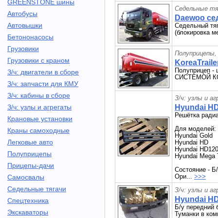
GREENSTONE шины
Седельные тя
Автобусы
Daewoo сед
Автовышки
Седельный тяг
(блокировка м
Бетононасосы
Грузовики
Полуприцепы,
Грузовики с краном
KoreaTraile
Полуприцеп -
З/ч: двигатели в сборе
СИСТЕМОЙ КО
З/ч: запчасти для КМУ
З/ч: кабины в сборе
З/ч: узлы и а
З/ч: узлы и агрегаты
Hyundai H
Решётка ради
Крановые установки
Для моделей:
Краны самоходные
Hyundai Gold
Легковые авто
Hyundai HD
Hyundai HD12
Полуприцепы
Hyundai Mega 
Прицепы-дачи
Состояние - Б
Ори...
>>>
Самосвалы
Седельные тягачи
З/ч: узлы и а
Hyundai H
Спецтехника
Б/у передний 
Экскаваторы
Туманки в ком