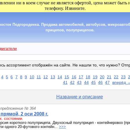
явлении ни в коем случае не является офертой, цена может быть
телефону. Извините.
сток Подгороденка. Продажа автомобилей, автобусов, микроавтобу
прицепов, полуприцепов.
вигатели
сь ассортимент отображён на сайте. Не нашли то, что нужно? Отп
4
5
6
7
8
9
10
11
12
13
14
15
16
17
18
19
20
21
22
23
41
42
43
44
45
46
47
вперёд 
Название и описание
 предложение № 364
r прямой, 2 оси 2008 г.
х. состоянии.
рсия короткого полуприцепа. Двухосный полуприцеп - контейнеровоз (пр
ли одного 20-футового контейн...
>>>