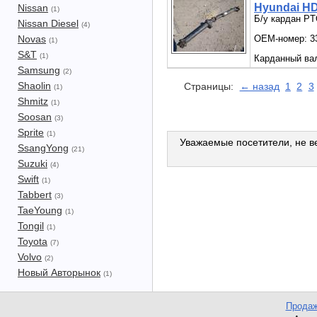
Hyundai HD
Nissan
(1)
Б/у кардан PT
Nissan Diesel
(4)
Novas
OEM-номер: 33
(1)
S&T
(1)
Карданный вал
Samsung
(2)
Shaolin
Страницы:
← назад
1
2
3
(1)
Shmitz
(1)
Soosan
(3)
Sprite
(1)
Уважаемые посетители, не ве
SsangYong
(21)
Suzuki
(4)
Swift
(1)
Tabbert
(3)
TaeYoung
(1)
Tongil
(1)
Toyota
(7)
Volvo
(2)
Новый Авторынок
(1)
Продаж