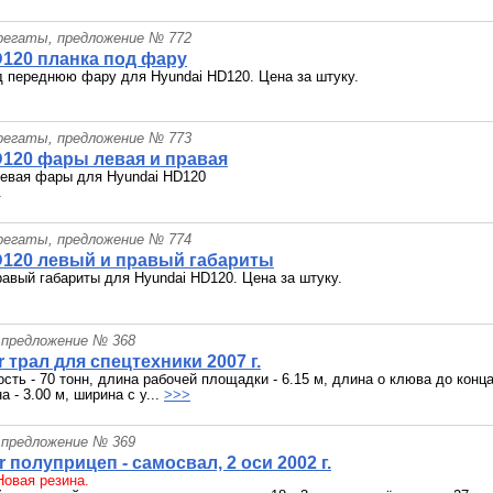
грегаты, предложение № 772
D120 планка под фару
д переднюю фару для Hyundai HD120. Цена за штуку.
грегаты, предложение № 773
D120 фары левая и правая
левая фары для Hyundai HD120
.
грегаты, предложение № 774
D120 левый и правый габариты
равый габариты для Hyundai HD120. Цена за штуку.
 предложение № 368
r трал для спецтехники 2007 г.
сть - 70 тонн, длина рабочей площадки - 6.15 м, длина о клюва до конца 
а - 3.00 м, ширина с у...
>>>
 предложение № 369
er полуприцеп - самосвал, 2 оси 2002 г.
Новая резина.