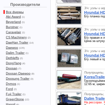
Производители
З/ч: узлы и а
Все фирмы
Hyundai H
Б/у планка по
Abi Award
(1)
Beyerland
(1)
Burstner
(1)
З/ч: узлы и а
Caravelair
(1)
Hyundai H
CS Machinery
Б/у правая и 
(2)
Цена за штуку
DaeHan Trailer
(14)
Daewoo
(135)
З/ч: узлы и а
Dalim Trailer
(1)
Hyundai H
Dethleffs
(2)
Б/у левый и п
DongYang
(4)
Doosan
(7)
Полуприцепы,
Doosan Daewoo
(9)
KoreaTraile
Doosung Trailer
(3)
Грузоподъёмно
Dymos
12.65 м, ширин
(1)
Ford
(2)
Fuji Trailer
Полуприцепы,
(1)
Dalim Trail
GreenStone
(12)
На рессорах. 
Hangil
(6)