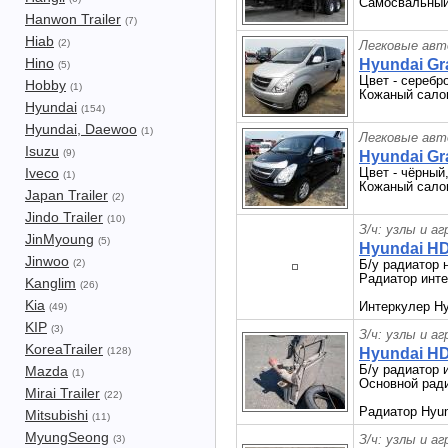
Самосвальный 
Hanwon Trailer
(7)
Hiab
(2)
Легковые авт
Hino
Hyundai Gr
(5)
Цвет - серебр
Hobby
(1)
Кожаный салон
Hyundai
(154)
Hyundai, Daewoo
(1)
Легковые авт
Isuzu
(9)
Hyundai Gr
Iveco
Цвет - чёрный
(1)
Кожаный салон
Japan Trailer
(2)
Jindo Trailer
(10)
З/ч: узлы и а
JinMyoung
(5)
Hyundai H
Jinwoo
(2)
Б/у радиатор 
Радиатор инте
Kanglim
(26)
Kia
Интеркулер H
(49)
KIP
(3)
З/ч: узлы и а
KoreaTrailer
(128)
Hyundai H
Б/у радиатор 
Mazda
(1)
Основной ради
Mirai Trailer
(22)
Радиатор Hyu
Mitsubishi
(11)
MyungSeong
З/ч: узлы и а
(3)