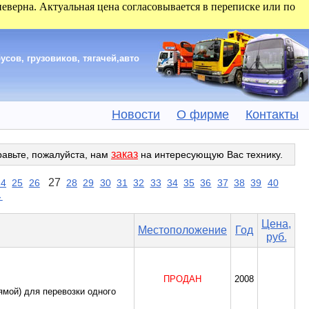
 неверна. Актуальная цена согласовывается в переписке или по
сов, грузовиков, тягачей,авто
Новости
О фирме
Контакты
заказ
равьте, пожалуйста, нам
на интересующую Вас технику.
27
24
25
26
28
29
30
31
32
33
34
35
36
37
38
39
40
→
Цена,
Местоположение
Год
руб.
ПРОДАН
2008
ямой) для перевозки одного