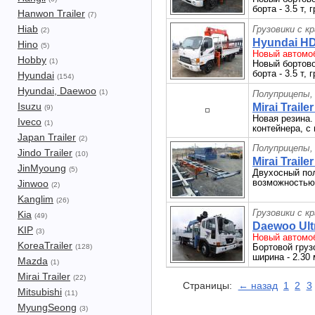
борта - 3.5 т,
Hanwon Trailer
(7)
Hiab
Грузовики с к
(2)
Hyundai HD
Hino
(5)
Новый автомоб
Hobby
(1)
Новый бортово
борта - 3.5 т,
Hyundai
(154)
Hyundai, Daewoo
(1)
Полуприцепы,
Isuzu
Mirai Traile
(9)
Новая резина.
Iveco
(1)
контейнера, с
Japan Trailer
(2)
Полуприцепы,
Jindo Trailer
(10)
Mirai Traile
JinMyoung
(5)
Двухосный пол
возможностью 
Jinwoo
(2)
Kanglim
(26)
Грузовики с к
Kia
(49)
Daewoo Ultr
KIP
(3)
Новый автомоб
KoreaTrailer
Бортовой грузо
(128)
ширина - 2.30
Mazda
(1)
Mirai Trailer
(22)
Страницы:
← назад
1
2
3
Mitsubishi
(11)
MyungSeong
(3)