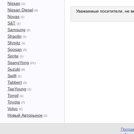
Nissan
(1)
Nissan Diesel
(4)
Уважаемые посетители, не ве
Novas
(1)
S&T
(1)
Samsung
(2)
Shaolin
(1)
Shmitz
(1)
Soosan
(3)
Sprite
(1)
SsangYong
(21)
Suzuki
(4)
Swift
(1)
Tabbert
(3)
TaeYoung
(1)
Tongil
(1)
Toyota
(7)
Volvo
(2)
Новый Авторынок
(1)
Продаж