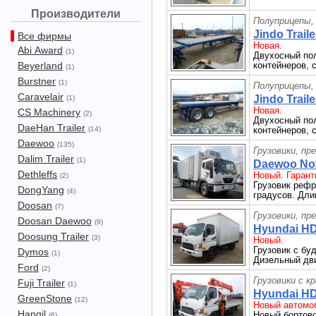
Производители
Полуприцепы,
Jindo Trail
Все фирмы
Новая.
Abi Award
(1)
Двухосный пол
Beyerland
контейнеров, 
(1)
Burstner
(1)
Полуприцепы,
Caravelair
Jindo Trail
(1)
Новая.
CS Machinery
(2)
Двухосный пол
DaeHan Trailer
(14)
контейнеров, 
Daewoo
(135)
Грузовики, пр
Dalim Trailer
(1)
Daewoo Nov
Dethleffs
Новый. Гарант
(2)
Грузовик рефр
DongYang
(4)
градусов. Длин
Doosan
(7)
Грузовики, пр
Doosan Daewoo
(9)
Hyundai HD
Doosung Trailer
(3)
Новый.
Грузовик с бу
Dymos
(1)
Дизельный дви
Ford
(2)
Грузовики с к
Fuji Trailer
(1)
Hyundai HD
GreenStone
(12)
Новый автомоб
Hangil
Новый бортово
(6)