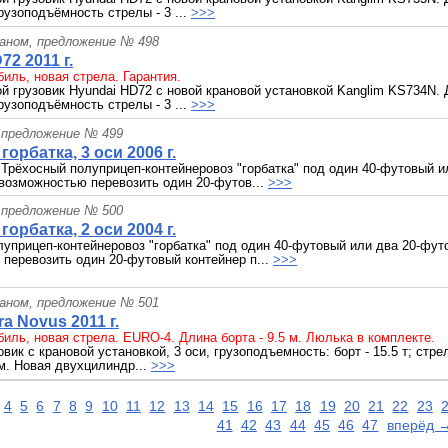
 грузоподъёмность стрелы - 3 ...
>>>
раном, предложение № 498
72 2011 г.
иль, новая стрела. Гарантия.
й грузовик Hyundai HD72 с новой крановой установкой Kanglim KS734N. 
 грузоподъёмность стрелы - 3 ...
>>>
 предложение № 499
r горбатка, 3 оси 2006 г.
 Трёхосный полуприцеп-контейнеровоз "горбатка" под один 40-футовый 
 возможностью перевозить один 20-футов...
>>>
 предложение № 500
r горбатка, 2 оси 2004 г.
уприцеп-контейнеровоз "горбатка" под один 40-футовый или два 20-фут
перевозить один 20-футовый контейнер п...
>>>
раном, предложение № 501
a Novus 2011 г.
иль, новая стрела. EURO-4. Длина борта - 9.5 м. Люлька в комплекте.
вик с крановой установкой, 3 оси, грузоподъемность: борт - 15.5 т; стрела
 м. Новая двухцилиндр...
>>>
4
5
6
7
8
9
10
11
12
13
14
15
16
17
18
19
20
21
22
23
41
42
43
44
45
46
47
вперёд 