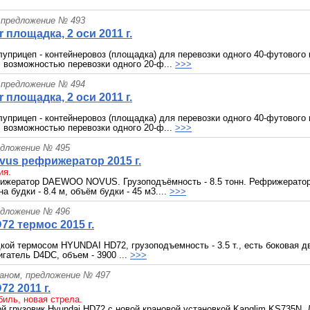
 предложение № 493
er площадка, 2 оси 2011 г.
уприцеп - контейнеровоз (площадка) для перевозки одного 40-футового
с возможностью перевозки одного 20-ф...
>>>
 предложение № 494
er площадка, 2 оси 2011 г.
уприцеп - контейнеровоз (площадка) для перевозки одного 40-футового
с возможностью перевозки одного 20-ф...
>>>
едложение № 495
us рефрижератор 2015 г.
ия.
ижератор DAEWOO NOVUS. Грузоподъёмность - 8.5 тонн. Рефрижераторн
а будки - 8.4 м, объём будки - 45 м3....
>>>
едложение № 496
72 термос 2015 г.
дкой термосом HYUNDAI HD72, грузоподъемность - 3.5 т., есть боковая дв
гатель D4DC, объем - 3900 ...
>>>
раном, предложение № 497
72 2011 г.
иль, новая стрела.
й грузовик Hyundai HD72 с новой крановой установкой Kanglim KS735N. 