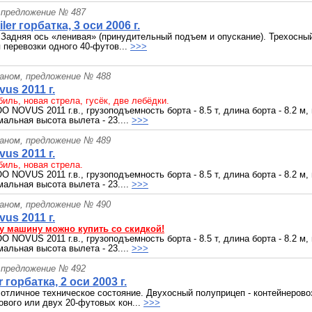
 предложение № 487
ler горбатка, 3 оси 2006 г.
 Задняя ось «ленивая» (принудительный подъем и опускание). Трехосный
я перевозки одного 40-футов...
>>>
раном, предложение № 488
us 2011 г.
иль, новая стрела, гусёк, две лебёдки.
NOVUS 2011 г.в., грузоподъемность борта - 8.5 т, длина борта - 8.2 м,
мальная высота вылета - 23....
>>>
раном, предложение № 489
us 2011 г.
иль, новая стрела.
NOVUS 2011 г.в., грузоподъемность борта - 8.5 т, длина борта - 8.2 м,
мальная высота вылета - 23....
>>>
раном, предложение № 490
us 2011 г.
у машину можно купить со скидкой!
NOVUS 2011 г.в., грузоподъемность борта - 8.5 т, длина борта - 8.2 м,
мальная высота вылета - 23....
>>>
 предложение № 492
r горбатка, 2 оси 2003 г.
 отличное техническое состояние. Двухосный полуприцеп - контейнеровоз
ового или двух 20-футовых кон...
>>>