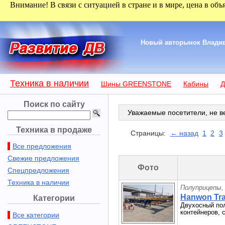
Внимание! В связи с ситуацией в стране и в мире, цена в объ
Новый авторынок Владиво
Техника в наличии
Шины GREENSTONE
Кабины
Д
Поиск по сайту
Уважаемые посетители, не ве
Техника в продаже
Страницы:
← назад
1
2
3
Все предложения
Свежие предложения
Фото
Спецпредложения
Техника в наличии
Полуприцепы,
Hanwon Trai
Категории
Двухосный пол
контейнеров, 
Все категории