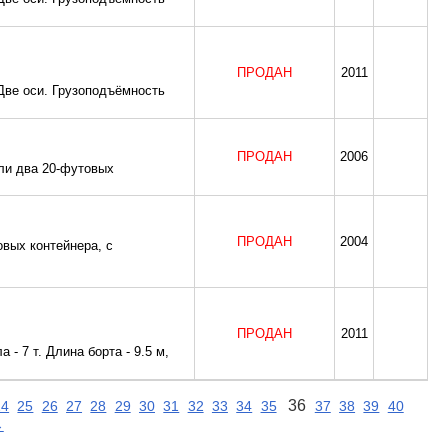
ПРОДАН
2011
Две оси. Грузоподъёмность
ПРОДАН
2006
или два 20-футовых
ПРОДАН
2004
овых контейнера, с
ПРОДАН
2011
 - 7 т. Длина борта - 9.5 м,
36
24
25
26
27
28
29
30
31
32
33
34
35
37
38
39
40
→