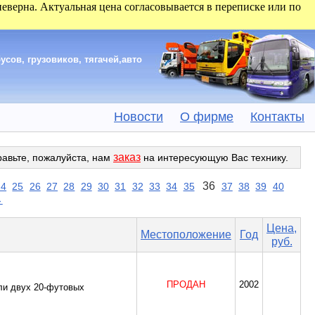
 неверна. Актуальная цена согласовывается в переписке или по
сов, грузовиков, тягачей,авто
Новости
О фирме
Контакты
заказ
равьте, пожалуйста, нам
на интересующую Вас технику.
36
24
25
26
27
28
29
30
31
32
33
34
35
37
38
39
40
→
Цена,
Местоположение
Год
руб.
ПРОДАН
2002
или двух 20-футовых