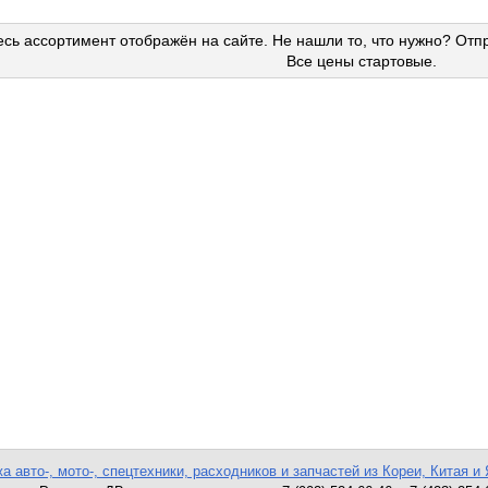
сь ассортимент отображён на сайте. Не нашли то, что нужно? Отп
Все цены стартовые.
а авто-, мото-, спецтехники, расходников и запчастей из Кореи, Китая и 