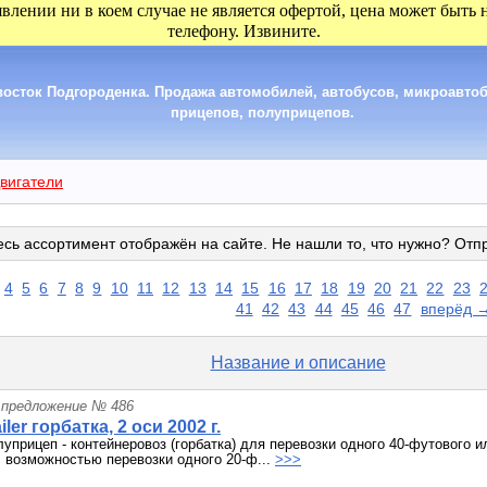
явлении ни в коем случае не является офертой, цена может быть
телефону. Извините.
сток Подгороденка. Продажа автомобилей, автобусов, микроавтобу
прицепов, полуприцепов.
вигатели
сь ассортимент отображён на сайте. Не нашли то, что нужно? Отп
4
5
6
7
8
9
10
11
12
13
14
15
16
17
18
19
20
21
22
23
41
42
43
44
45
46
47
вперёд 
Название и описание
 предложение № 486
ler горбатка, 2 оси 2002 г.
уприцеп - контейнеровоз (горбатка) для перевозки одного 40-футового 
с возможностью перевозки одного 20-ф...
>>>