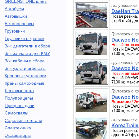
GREENSTONE шины
Полуприцепы,
Автобусы
DaeHan Trai
Автовышки
Новая резина.
(горбатый) дл
Бетононасосы
Грузовики
Грузовики с к
Грузовики с краном
Daewoo Nov
Новый автомоб
З/ч: двигатели в сборе
Новый DAEWOO 
З/ч: запчасти для КМУ
7100 кг, макси
З/ч: кабины в сборе
Грузовики с к
З/ч: узлы и агрегаты
Daewoo Nov
Новый автомоб
Крановые установки
Новый DAEWOO 
7100 кг, макси
Краны самоходные
Легковые авто
Грузовики с к
Daewoo Nov
Полуприцепы
Внимание! Эт
Прицепы-дачи
Новый DAEWOO 
7100 кг, макси
Самосвалы
Полуприцепы,
Седельные тягачи
KoreaTraile
Спецтехника
Новая резина,
одного 40-фут
Экскаваторы