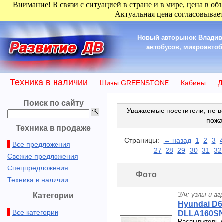
Внимание! В связи с ситуацией в стране и в мире, цена в об
Актуальная цена согласовывает
Новый авторынок Владиво
автобусов, микроавтобу
Техника в наличии
Шины GREENSTONE
Кабины
Д
Поиск по сайту
Уважаемые посетители, не в
пожа
Техника в продаже
Страницы:
← назад
1
2
3
Все предложения
27
28
29
30
31
32
Свежие предложения
Спецпредложения
Фото
Техника в наличии
З/ч: узлы и а
Категории
Hyundai D
Все категории
DLLA160SN9
Распылитель 