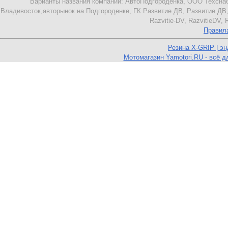
Варианты названия компании: АвтоПодгороденка, ООО Техснаб
Владивосток,авторынок на Подгороденке, ГК Развитие ДВ, Развитие ДВ,
Razvitie-DV, RazvitieDV,
Правил
Резина X-GRIP | э
Мотомагазин Yamotori.RU - всё д