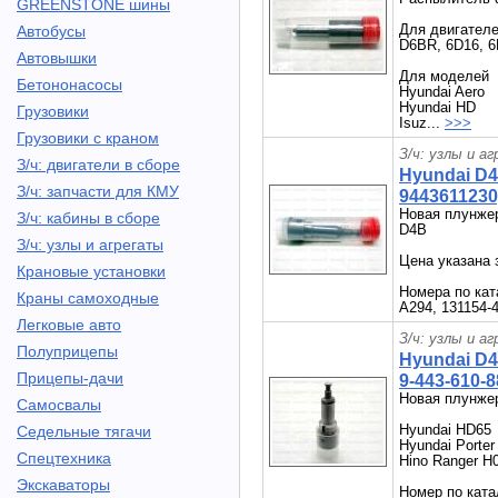
GREENSTONE шины
Для двигател
Автобусы
D6BR, 6D16, 
Автовышки
Для моделей
Бетононасосы
Hyundai Aero
Hyundai HD
Грузовики
Isuz...
>>>
Грузовики с краном
З/ч: узлы и а
З/ч: двигатели в сборе
Hyundai D
З/ч: запчасти для КМУ
9443611230
Новая плунжер
З/ч: кабины в сборе
D4B
З/ч: узлы и агрегаты
Цена указана 
Крановые установки
Номера по ка
Краны самоходные
A294, 131154-4
Легковые авто
З/ч: узлы и а
Полуприцепы
Hyundai D4
Прицепы-дачи
9-443-610-8
Новая плунже
Самосвалы
Hyundai HD65
Седельные тягачи
Hyundai Porte
Спецтехника
Hino Ranger H
Экскаваторы
Номер по кат