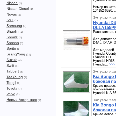
Nissan
(1)
Номер по кат
Nissan Diesel
(4)
134152-6920, .
Novas
(1)
З/ч: узлы и а
S&T
(1)
Hyundai D
Samsung
(2)
DLLA155PN2
Shaolin
Распылитель 
(1)
Shmitz
(1)
Для двигател
Soosan
D4AL, D4AF, D
(3)
Sprite
(1)
Для моделей
Hyundai Count
SsangYong
(21)
Hyundai HD
Suzuki
(4)
Hyundai HD65
Hyundai...
>>>
Swift
(1)
Tabbert
З/ч: узлы и а
(3)
Kia Bongo 
TaeYoung
(1)
боковая п
Tongil
(1)
Крыло правое,
Toyota
(7)
оригинальная K
Hyundai KIA 6
Volvo
(2)
Новый Авторынок
З/ч: узлы и а
(1)
Kia Bongo 
боковая п
Крыло левое, 