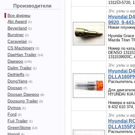
131153-5720, 1
Производители
З/ч: узлы и а
Все фирмы
Hyundai D4
Abi Award
9920, 9-443
(1)
Новая плунже
Beyerland
(1)
Burstner
(1)
Hyundai Grace
Mazda Titan T
Caravelair
(1)
CS Machinery
Номер по ката
(2)
DENSO 131153-
DaeHan Trailer
(14)
1311539920C, 
Daewoo
(135)
З/ч: узлы и а
Dalim Trailer
(1)
Hyundai D
Dethleffs
(2)
DLLA160PN1
DongYang
Распылитель 
(4)
Doosan
(7)
Для двигателе
Doosan Daewoo
HYUNDAI KIA 
(9)
Doosung Trailer
(3)
Номера в кат
9 432 610 374,
Dymos
(1)
Ford
(2)
З/ч: узлы и а
Fuji Trailer
Hyundai R
(1)
DLLA155P27
GreenStone
(12)
Распылитель 
Hangil
(6)