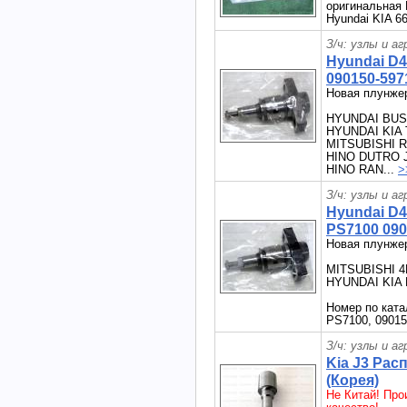
оригинальная K
Hyundai KIA 6
З/ч: узлы и а
Hyundai D
090150-597
Новая плунже
HYUNDAI BUS
HYUNDAI KIA
MITSUBISHI R
HINO DUTRO J
HINO RAN...
>
З/ч: узлы и а
Hyundai D
PS7100 090
Новая плунже
MITSUBISHI 4
HYUNDAI KIA 
Номер по кат
PS7100, 09015
З/ч: узлы и а
Kia J3 Ра
(Корея)
Не Китай! Про