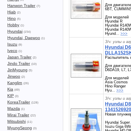
Для двигател
Hanwon Trailer
(7)
6BT, CUMMIN
Hiab
(2)
Для моделей
Hino
(5)
Hyundai R
Hobby
Hyundai R140
(1)
Hyundai R140
Hyundai
(154)
Hyund...
>>>
Hyundai, Daewoo
(1)
З/ч: узлы и а
Isuzu
(9)
Hyundai D
Iveco
(1)
DLLA152SK0
Japan Trailer
Распылитель 
(2)
Jindo Trailer
(10)
Для двигател
JinMyoung
D6DA19, L7, L
(5)
Jinwoo
(2)
Для моделей
Asia Cosmos
Kanglim
(26)
Hino Ranger
Kia
(49)
Hyu...
>>>
KIP
(3)
З/ч: узлы и а
KoreaTrailer
(128)
Hyundai D8
Mazda
1341526920,
(1)
Новая плунже
Mirai Trailer
(22)
Mitsubishi
(11)
Hyundai Super 
Isuzu Giga 6
MyungSeong
(3)
Hyundai HD D