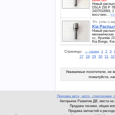
качество!
Новый распыл
DSLA 150 P 78
2437010093, 2
восстано...
>>
З/ч: узлы и а
Kia Распы
Новый распыл
механических 
сс, Hyundai J3
Kia Bongo, Kia
Страницы:
← назад
1
2
3
27
28
29
30
31
32
Уважаемые посетители, не в
пожалуйста, н
Продажа авто-, мото-, спецтехники, 
Авторынок Развитие ДВ, места на ав
Продажа техники, общие вопро
Продажа запчастей и расходник