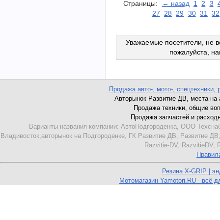
Страницы:
← назад
1
2
3
27
28
29
30
31
32
Уважаемые посетители, не в
пожалуйста, н
Продажа авто-, мото-, спецтехники, 
Авторынок Развитие ДВ, места на ав
Продажа техники, общие вопро
Продажа запчастей и расходник
Варианты названия компании: АвтоПодгороденка, ООО Техснаб
Владивосток,авторынок на Подгороденке, ГК Развитие ДВ, Развитие ДВ,
Razvitie-DV, RazvitieDV,
Правил
Резина X-GRIP | э
Мотомагазин Yamotori.RU - всё д