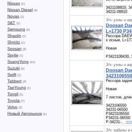
Nissan
(1)
3421108810, 3
Nissan Diesel
(4)
34211-08810
Novas
(1)
З/ч: узлы и а
S&T
(1)
Doosan Da
Samsung
(2)
L=1730 P34
Shaolin
Рессора DAEWO
(1)
х осные, L=17
Shmitz
(1)
Новая
Soosan
(3)
Sprite
(1)
P3421108430, 
SsangYong
(21)
З/ч: узлы и а
Suzuki
(4)
Doosan Da
Swift
(1)
3423106550
Рессора зад
Tabbert
(3)
TaeYoung
(1)
Новая
Tongil
(1)
7 листов, дли
Toyota
(7)
3423106550
Volvo
(2)
34231-06550
Новый Авторынок
P3423106550
(1)
P34231-06550
P-34231-...
>>
З/ч: кабины в