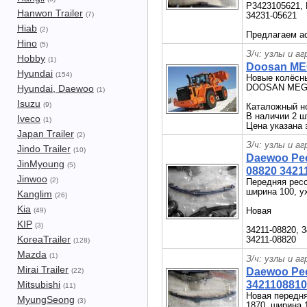
P3423105621, 
Hanwon Trailer
(7)
34231-05621
Hiab
(2)
Предлагаем ас
Hino
(5)
З/ч: узлы и а
Hobby
(1)
Doosan ME
Hyundai
(154)
Новые колёсны
DOOSAN MEGA
Hyundai, Daewoo
(1)
Isuzu
(9)
Каталожный но
В наличии 2 ш
Iveco
(1)
Цена указана 
Japan Trailer
(2)
З/ч: узлы и а
Jindo Trailer
(10)
Daewoo Рес
JinMyoung
(5)
08820 3421
Jinwoo
(2)
Передняя ресс
ширина 100, у
Kanglim
(26)
Kia
Новая
(49)
KIP
(3)
34211-08820, 
KoreaTrailer
34211-08820
(128)
Mazda
(1)
З/ч: узлы и а
Mirai Trailer
Daewoo Ре
(22)
Mitsubishi
3421108810
(11)
Новая передн
MyungSeong
(3)
1870, ширина 1