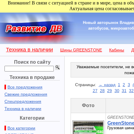
Внимание! В связи с ситуацией в стране и в мире, цена в об
Актуальная цена согласовывает
Новый авторынок Владиво
автобусов, микроавтобу
Техника в наличии
Шины GREENSTONE
Кабины
Д
Поиск по сайту
Уважаемые посетители, не в
пожа
Техника в продаже
Страницы:
← назад
1
2
3
Все предложения
27
28
29
30
31
32
Свежие предложения
Спецпредложения
Фото
Техника в наличии
GREENSTONE 
Категории
GreenStone
Все категории
Грузовая шина