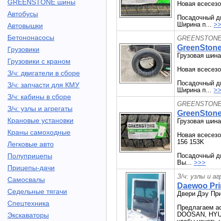
GREENSTONE шины
Новая всесезо
Автобусы
Посадочный ди
Ширина п...
>
Автовышки
Бетононасосы
GREENSTONE 
GreenStone
Грузовики
Грузовая шина
Грузовики с краном
Новая всесезо
З/ч: двигатели в сборе
Посадочный ди
З/ч: запчасти для КМУ
Ширина п...
>
З/ч: кабины в сборе
GREENSTONE 
З/ч: узлы и агрегаты
GreenStone
Крановые установки
Грузовая шина
Краны самоходные
Новая всесезо
156 153K
Легковые авто
Полуприцепы
Посадочный ди
Вы...
>>>
Прицепы-дачи
З/ч: узлы и а
Самосвалы
Daewoo Pr
Седельные тягачи
Двери Дэу При
Спецтехника
Предлагаем а
DOOSAN, HYUN
Экскаваторы