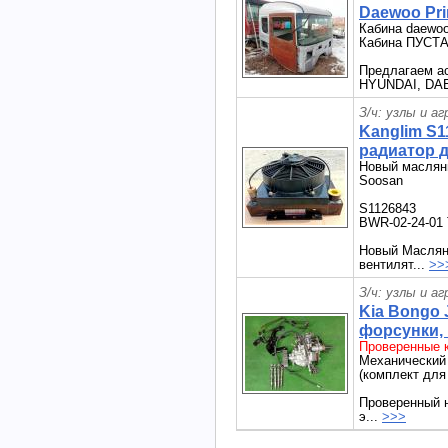
Daewoo Pri
Кабина daewoo
Кабина ПУСТАЯ
Предлагаем ас
HYUNDAI, DA
З/ч: узлы и а
Kanglim S
радиатор 
Новый маслян
Soosan
S1126843
BWR-02-24-01
Новый Маслян
вентилят...
>>
З/ч: узлы и а
Kia Bongo 
форсунки,
Проверенные к
Механический
(комплект для
Проверенный 
э...
>>>