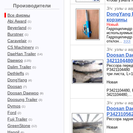
чтобы узнать 
Производители
З/ч: узлы и а
DongYang 
Все фирмы
корзины
Abi Award
(1)
Новый.
Beyerland
(1)
Гидроцилиндр
используемых 
Burstner
(1)
Гидроцилиндр 
Caravelair
отклон...
>>>
(1)
CS Machinery
(2)
З/ч: узлы и а
DaeHan Trailer
(14)
Doosan Da
Daewoo
3421104480
(135)
Рессора пер
Dalim Trailer
(1)
P3421104480
Dethleffs
три листа, L=
(2)
DongYang
(4)
Новая
Doosan
(7)
P3421104480, 
Doosan Daewoo
(9)
3421104480,...
Doosung Trailer
(3)
З/ч: узлы и а
Dymos
(1)
Doosan Dae
Ford
(2)
P342310562
Fuji Trailer
Рессора задня
(1)
GreenStone
(12)
Новая
Hangil
(6)