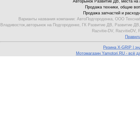
Авторынок Развитие ДВ, места на ав
Продажа техники, общие вопро
Продажа запчастей и расходник
Варианты названия компании: АвтоПодгороденка, ООО Техснаб
Владивосток,авторынок на Подгороденке, ГК Развитие ДВ, Развитие ДВ,
Razvitie-DV, RazvitieDV,
Правил
Резина X-GRIP | э
Мотомагазин Yamotori.RU - всё д