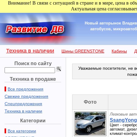
Внимание! В связи с ситуацией в стране и в мире, цена в об
Актуальная цена согласовывает
Новый авторынок Владиво
автобусов, микроавтобу
Техника в наличии
Шины GREENSTONE
Кабины
Д
Поиск по сайту
Уважаемые посетители, не в
пожа
Техника в продаже
Все предложения
Свежие предложения
Фото
Спецпредложения
Техника в наличии
Легковые авт
SsangYong 
Категории
Цвет - серебро
автомат, дизе
Все категории
климат-контрол