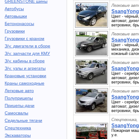
GREENSTONE шины
Легковые авт
Автобусы
SsangYong 
Автовышки
Цвет - чёрный,
автомат, дизе
Бетононасосы
ветровики, бр
Грузовики
Легковые авт
Грузовики с краном
SsangYong 
Цвет - чёрный,
З/ч: двигатели в сборе
механика, ди
З/ч: запчасти для КМУ
кожаный салон
З/ч: кабины в сборе
Легковые авт
З/ч: узлы и агрегаты
SsangYong 
Цвет - серебро
Крановые установки
автомат, дизе
ветровики, бр
Краны самоходные
Легковые авто
Легковые авт
SsangYong 
Полуприцепы
Цвет - серебро
Прицепы-дачи
автомат, дизе
ветровики, бр
Самосвалы
Спецтехника,
Седельные тягачи
SsangYong 
Спецтехника
Пожарная маши
у.е.
Экскаваторы