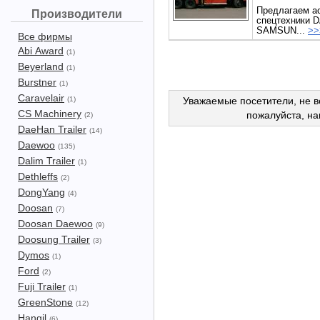
Предлагаем а
Производители
спецтехники 
SAMSUN...
>>
Все фирмы
Abi Award
(1)
Beyerland
(1)
Burstner
(1)
Caravelair
(1)
Уважаемые посетители, не в
CS Machinery
пожалуйста, н
(2)
DaeHan Trailer
(14)
Daewoo
(135)
Dalim Trailer
(1)
Dethleffs
(2)
DongYang
(4)
Doosan
(7)
Doosan Daewoo
(9)
Doosung Trailer
(3)
Dymos
(1)
Ford
(2)
Fuji Trailer
(1)
GreenStone
(12)
Hangil
(6)