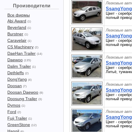
Легковые авт
Производители
SsangYong 
Цвет - серебр
Все фирмы
полный привод
Abi Award
(1)
Beyerland
(1)
Легковые авт
Burstner
(1)
SsangYong 
Caravelair
Цвет - серебр
(1)
полный привод
CS Machinery
(2)
DaeHan Trailer
(14)
Легковые авт
Daewoo
(135)
SsangYong 
Dalim Trailer
(1)
Цвет - серебр
Литьё, туманки
Dethleffs
(2)
DongYang
(4)
Легковые авт
Doosan
(7)
SsangYong 
Doosan Daewoo
(9)
Цвет - серебр
Doosung Trailer
полный привод.
(3)
Dymos
(1)
Ford
Легковые авт
(2)
SsangYong 
Fuji Trailer
(1)
Цвет - серебр
GreenStone
(12)
полный привод
Hangil
(6)