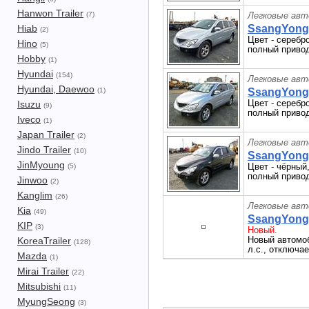
Hanwon Trailer
(7)
Легковые авт
Hiab
SsangYong 
(2)
Цвет - серебр
Hino
(5)
полный привод
Hobby
(1)
Hyundai
(154)
Легковые авт
Hyundai, Daewoo
(1)
SsangYong 
Цвет - серебр
Isuzu
(9)
полный привод
Iveco
(1)
Japan Trailer
(2)
Легковые авт
Jindo Trailer
(10)
SsangYong 
JinMyoung
Цвет - чёрный
(5)
полный привод
Jinwoo
(2)
Kanglim
(26)
Легковые авт
Kia
(49)
SsangYong 
KIP
(3)
Новый.
Новый автомоб
KoreaTrailer
(128)
л.с., отключа
Mazda
(1)
Mirai Trailer
(22)
Mitsubishi
(11)
MyungSeong
(3)