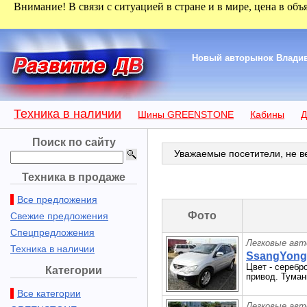
Внимание! В связи с ситуацией в стране и в мире, цена в объ
Новый авторынок Владиво
Техника в наличии
Шины GREENSTONE
Кабины
Д
Поиск по сайту
Уважаемые посетители, не ве
Техника в продаже
Все предложения
Фото
Свежие предложения
Спецпредложения
Легковые авт
Техника в наличии
SsangYong 
Цвет - серебр
Категории
привод. Туман
Все категории
Легковые авт