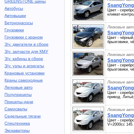
GREENSTONE шины
SsangYong 
Автобусы
Цвет - серебр
климат-контрол
Автовышки
Бетононасосы
Легковые авт
Грузовики
SsangYong 
Грузовики с краном
Цвет - чёрный
брызговики, ч
З/ч: двигатели в сборе
З/ч: запчасти для КМУ
Легковые авт
З/ч: кабины в сборе
SsangYong 
Цвет - серебр
З/ч: узлы и агрегаты
брызговики, ч
Крановые установки
Краны самоходные
Легковые авт
Легковые авто
SsangYong 
Цвет - серебр
Полуприцепы
привод. Литьё,
Прицепы-дачи
Самосвалы
Легковые авт
SsangYong 
Седельные тягачи
Цвет - серебр
Спецтехника
V=2000cc 145 
Экскаваторы