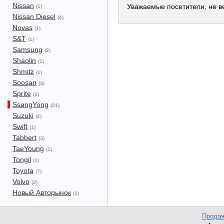
Nissan
Уважаемые посетители, не ве
(1)
Nissan Diesel
(4)
Novas
(1)
S&T
(1)
Samsung
(2)
Shaolin
(1)
Shmitz
(1)
Soosan
(3)
Sprite
(1)
SsangYong
(21)
Suzuki
(4)
Swift
(1)
Tabbert
(3)
TaeYoung
(1)
Tongil
(1)
Toyota
(7)
Volvo
(2)
Новый Авторынок
(1)
Продаж