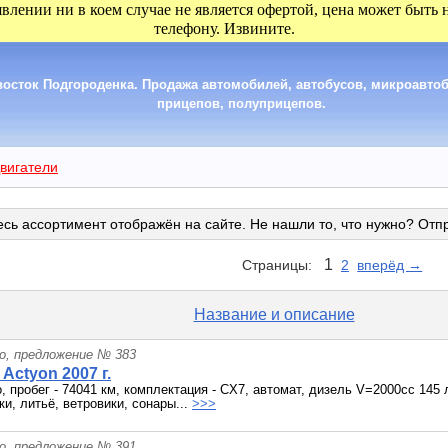
явлении ни в коем случае не является офертой, цена может быть
телефону. Извините.
сток Подгороденка. Продажа автомобилей, автобусов, микроавтобу
прицепов, полуприцепов.
вигатели
сь ассортимент отображён на сайте. Не нашли то, что нужно? Отп
1
Страницы:
2
вперёд →
Название и описание
о, предложение № 383
Actyon 2007 г.
о, пробег - 74041 км, комплектация - CX7, автомат, дизель V=2000cc 145
ки, литьё, ветровики, сонары...
>>>
о, предложение № 391