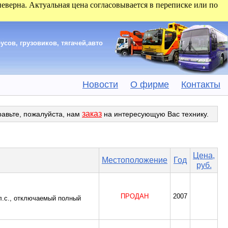
 неверна. Актуальная цена согласовывается в переписке или по
сов, грузовиков, тягачей,авто
Новости
О фирме
Контакты
заказ
равьте, пожалуйста, нам
на интересующую Вас технику.
Цена,
Местоположение
Год
руб.
ПРОДАН
2007
 л.с., отключаемый полный