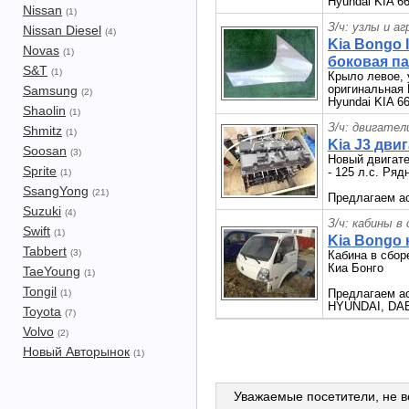
Hyundai KIA 6
Nissan
(1)
З/ч: узлы и а
Nissan Diesel
(4)
Kia Bongo 
Novas
(1)
боковая п
S&T
(1)
Крыло левое, 
оригинальная K
Samsung
(2)
Hyundai KIA 6
Shaolin
(1)
З/ч: двигател
Shmitz
(1)
Kia J3 дви
Soosan
(3)
Новый двигате
Sprite
- 125 л.с. Ря
(1)
SsangYong
(21)
Предлагаем ас
Suzuki
(4)
З/ч: кабины в
Swift
(1)
Kia Bongo 
Tabbert
(3)
Кабина в сбор
Киа Бонго
TaeYoung
(1)
Tongil
Предлагаем ас
(1)
HYUNDAI, DAEW
Toyota
(7)
Volvo
(2)
Новый Авторынок
(1)
Уважаемые посетители, не в