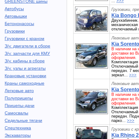
...
>>>
GREENSTONE шины
Автобусы
Грузовики, пр
Kia Bongo II
Автовышки
Двухкабинник. 
Бетононасосы
механическая 
отключаемый 
Грузовики
Легковые авт
Грузовики с краном
Kia Sorento
З/ч: двигатели в сборе
В наличии на 
З/ч: запчасти для КМУ
доставки во В
оформления.
З/ч: кабины в сборе
Комплектация 
Отключаемый 
З/ч: узлы и агрегаты
передач. 7 ме
зеркал...
>>>
Крановые установки
Краны самоходные
Легковые авт
Kia Sorento
Легковые авто
В наличии на 
Полуприцепы
доставки во В
оформления.
Прицепы-дачи
Комплектация 
Отключаемый 
Самосвалы
передач. Подн
Седельные тягачи
парко...
>>>
Спецтехника
Грузовики с к
Kia Rhino 2
Экскаваторы