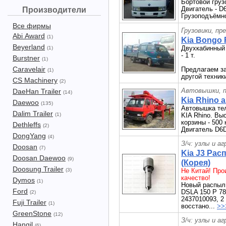
Бортовой груз
Двигатель - D
Производители
Грузоподъёмнос
Все фирмы
Грузовики, пр
Abi Award
(1)
Kia Bongo F
Beyerland
Двухкабинный 
(1)
- 1 т.
Burstner
(1)
Caravelair
Предлагаем з
(1)
другой техник
CS Machinery
(2)
Автовышки, п
DaeHan Trailer
(14)
Kia Rhino 
Daewoo
(135)
Автовышка тел
Dalim Trailer
(1)
KIA Rhino. Вы
корзины - 500 к
Dethleffs
(2)
Двигатель D6D
DongYang
(4)
З/ч: узлы и а
Doosan
(7)
Kia J3 Ра
Doosan Daewoo
(9)
(Корея)
Doosung Trailer
(3)
Не Китай! Про
качество!
Dymos
(1)
Новый распыл
Ford
DSLA 150 P 78
(2)
2437010093, 2
Fuji Trailer
(1)
восстано...
>>
GreenStone
(12)
З/ч: узлы и а
Hangil
(6)