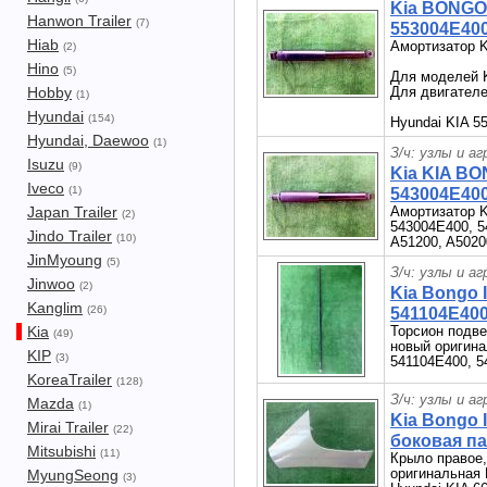
Kia BONGO 
Hanwon Trailer
(7)
553004E400
Hiab
Амортизатор K
(2)
Hino
(5)
Для моделей K
Hobby
Для двигател
(1)
Hyundai
(154)
Hyundai KIA 5
Hyundai, Daewoo
(1)
З/ч: узлы и а
Isuzu
(9)
Kia KIA BO
Iveco
(1)
543004E400
Japan Trailer
Амортизатор K
(2)
543004E400, 5
Jindo Trailer
(10)
A51200, A502
JinMyoung
(5)
З/ч: узлы и а
Jinwoo
(2)
Kia Bongo 
Kanglim
(26)
541104E400
Kia
Торсион подве
(49)
новый оригин
KIP
(3)
541104E400, 5
KoreaTrailer
(128)
З/ч: узлы и а
Mazda
(1)
Kia Bongo 
Mirai Trailer
(22)
боковая п
Mitsubishi
(11)
Крыло правое,
оригинальная K
MyungSeong
(3)