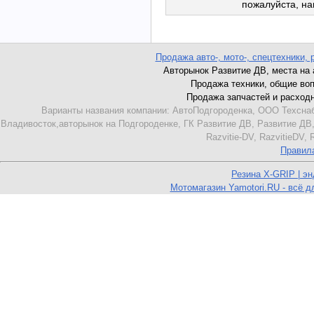
пожалуйста, н
Продажа авто-, мото-, спецтехники, 
Авторынок Развитие ДВ, места на ав
Продажа техники, общие вопро
Продажа запчастей и расходник
Варианты названия компании: АвтоПодгороденка, ООО Техснаб
Владивосток,авторынок на Подгороденке, ГК Развитие ДВ, Развитие ДВ,
Razvitie-DV, RazvitieDV,
Правил
Резина X-GRIP | э
Мотомагазин Yamotori.RU - всё д