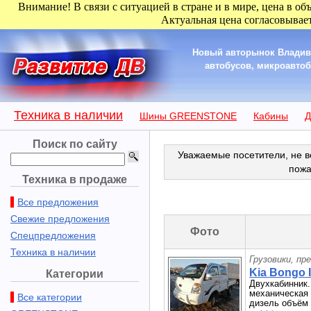
Внимание! В связи с ситуацией в стране и в мире, цена в об
Актуальная цена согласовывает
Новый авторынок Владиво
автобусов, микроавтобу
Техника в наличии
Шины GREENSTONE
Кабины
Д
Поиск по сайту
Уважаемые посетители, не в
пожа
Техника в продаже
Все предложения
Свежие предложения
Фото
Спецпредложения
Техника в наличии
Грузовики, пр
Kia Bongo II
Категории
Двухкабинник. 
механическая 
Все категории
дизель объём 