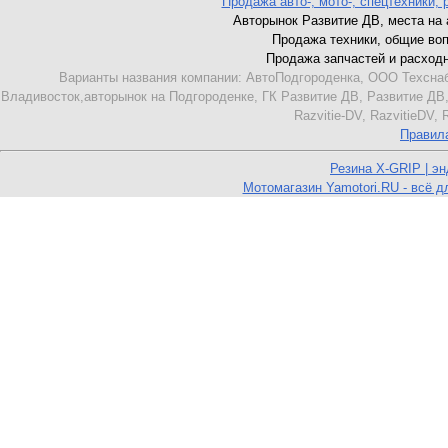
Продажа авто-, мото-, спецтехники, 
Авторынок Развитие ДВ, места на ав
Продажа техники, общие вопро
Продажа запчастей и расходник
Варианты названия компании: АвтоПодгороденка, ООО Техснаб
Владивосток,авторынок на Подгороденке, ГК Развитие ДВ, Развитие ДВ,
Razvitie-DV, RazvitieDV,
Правил
Резина X-GRIP | э
Мотомагазин Yamotori.RU - всё д