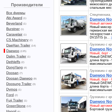
Грузоподъёмно
межосевого д
Производители
спальным мест
Все фирмы
Спецтехника,
Abi Award
(1)
Daewoo Nov
Beyerland
Новый автомоб
(1)
Новый миксер
Burstner
(1)
германская ме
тискоростная 
Caravelair
(1)
DV15TIS (о...
CS Machinery
(2)
Грузовики с к
DaeHan Trailer
(14)
Daewoo Novu
Daewoo
(135)
Новый, борт - 1
Dalim Trailer
Новый DAEWOO
(1)
длина борта - 
Dethleffs
(2)
максимальная 
DongYang
(4)
Грузовики с к
Doosan
(7)
Daewoo Novu
Doosan Daewoo
(9)
Новый, борт - 8
Новый DAEWOO
Doosung Trailer
(3)
длина борта - 
Dymos
максимальная 
(1)
Ford
(2)
Грузовики с к
Fuji Trailer
(1)
Daewoo Novu
GreenStone
Новый автомоб
(12)
Бортовой груз
Hangil
(6)