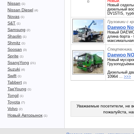
Новый.
Nissan
(1)
Новый седель
дизельный вос
Nissan Diesel
(4)
DV15TIS, турбо
Novas
(1)
Грузовики с к
S&T
(1)
Daewoo Novu
Samsung
(2)
Новый DAEWOO
Shaolin
длина борта - 
(1)
максимальная 
Shmitz
(1)
Soosan
Спецтехника,
(3)
Daewoo NO
Sprite
(1)
Новый мусор
SsangYong
(21)
Грузоподъёмнос
Suzuki
(4)
Дизельный дви
Swift
10964 ...
>>>
(1)
Tabbert
(3)
TaeYoung
(1)
Tongil
(1)
Toyota
(7)
Уважаемые посетители, не в
Volvo
(2)
пожалуйста, н
Новый Авторынок
(1)