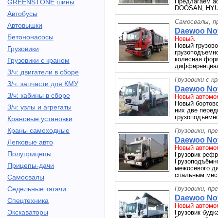
Предлагаем а
GREENSTONE шины
DOOSAN, HYU
Автобусы
Самосвалы, п
Автовышки
Daewoo Nov
Бетононасосы
Новый.
Новый грузо
Грузовики
грузоподъемнос
колесная форм
Грузовики с краном
дифференциал
З/ч: двигатели в сборе
Грузовики с к
З/ч: запчасти для КМУ
Daewoo Nov
З/ч: кабины в сборе
Новый автомоб
Новый бортово
З/ч: узлы и агрегаты
них две перед
грузоподъемнос
Крановые установки
Краны самоходные
Грузовики, пр
Daewoo Nov
Легковые авто
Новый автомоб
Полуприцепы
Грузовик ре
Грузоподъёмно
Прицепы-дачи
межосевого д
спальным мест
Самосвалы
Седельные тягачи
Грузовики, пр
Daewoo Nov
Спецтехника
Новый автомоб
Экскаваторы
Грузовик буд