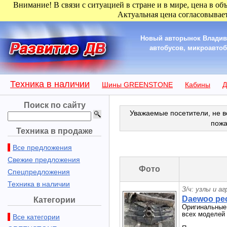
Внимание! В связи с ситуацией в стране и в мире, цена в об
Актуальная цена согласовывает
Новый авторынок Владиво
автобусов, микроавтобу
Техника в наличии
Шины GREENSTONE
Кабины
Д
Поиск по сайту
Уважаемые посетители, не в
пожа
Техника в продаже
Все предложения
Свежие предложения
Фото
Спецпредложения
Техника в наличии
З/ч: узлы и а
Daewoo рес
Категории
Оригинальные 
всех моделей
Все категории