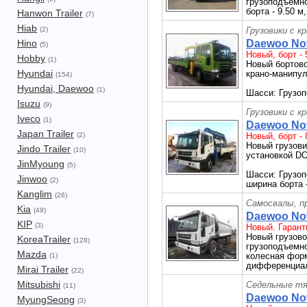
грузоподъемнос
борта - 9.50 м
Hanwon Trailer
(7)
Hiab
(2)
Грузовики с к
Hino
Daewoo Nov
(5)
Новый, борт - 5
Hobby
(1)
Новый бортово
Hyundai
крано-манипул
(154)
Hyundai, Daewoo
(1)
Шасси: Грузоп
Isuzu
(9)
Грузовики с к
Iveco
(1)
Daewoo Nov
Japan Trailer
(2)
Новый, борт - 
Новый грузови
Jindo Trailer
(10)
установкой D
JinMyoung
(5)
Шасси: Грузопо
Jinwoo
(2)
ширина борта -
Kanglim
(26)
Самосвалы, п
Kia
(49)
Daewoo Nov
KIP
(3)
Новый. Гарант
Новый грузо
KoreaTrailer
(128)
грузоподъемнос
Mazda
колесная форм
(1)
дифференциал
Mirai Trailer
(22)
Mitsubishi
Седельные тя
(11)
Daewoo Nov
MyungSeong
(3)