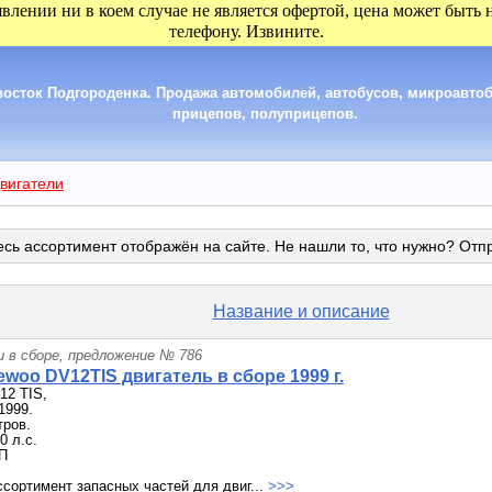
явлении ни в коем случае не является офертой, цена может быть
телефону. Извините.
сток Подгороденка. Продажа автомобилей, автобусов, микроавтобу
прицепов, полуприцепов.
вигатели
сь ассортимент отображён на сайте. Не нашли то, что нужно? Отп
Название и описание
и в сборе, предложение № 786
woo DV12TIS двигатель в сборе 1999 г.
12 TIS,
1999.
тров.
0 л.с.
П
сортимент запасных частей для двиг...
>>>