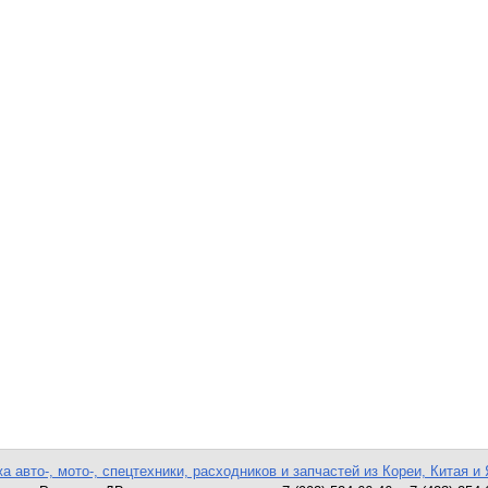
а авто-, мото-, спецтехники, расходников и запчастей из Кореи, Китая и 