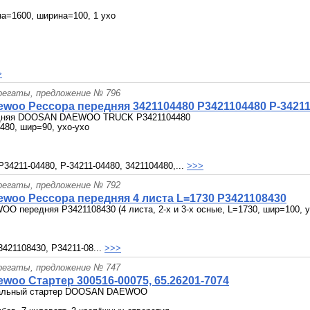
на=1600, ширина=100, 1 ухо
>
грегаты, предложение № 796
woo Рессора передняя 3421104480 P3421104480 P-34211
едняя DOOSAN DAEWOO TRUCK P3421104480
1480, шир=90, ухо-ухо
P34211-04480, P-34211-04480, 3421104480,...
>>>
грегаты, предложение № 792
woo Рессора передняя 4 листа L=1730 P3421108430
O передняя P3421108430 (4 листа, 2-х и 3-х осные, L=1730, шир=100, 
3421108430, P34211-08...
>>>
грегаты, предложение № 747
woo Стартер 300516-00075, 65.26201-7074
нальный стартер DOOSAN DAEWOO