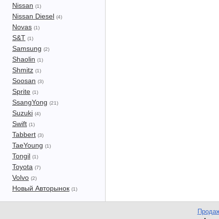
Nissan
(1)
Nissan Diesel
(4)
Novas
(1)
S&T
(1)
Samsung
(2)
Shaolin
(1)
Shmitz
(1)
Soosan
(3)
Sprite
(1)
SsangYong
(21)
Suzuki
(4)
Swift
(1)
Tabbert
(3)
TaeYoung
(1)
Tongil
(1)
Toyota
(7)
Volvo
(2)
Новый Авторынок
(1)
Продаж