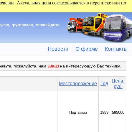
 неверна. Актуальная цена согласовывается в переписке или по
сов, грузовиков, тягачей,авто
Новости
О фирме
Контакты
заказ
равьте, пожалуйста, нам
на интересующую Вас технику.
Цена,
Местоположение
Год
руб.
Под заказ
1999
595000