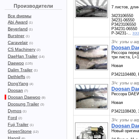
Производители
7 листов, дли
Все фирмы
3423106550
34231-06550
Abi Award
(1)
P3423106550
Beyerland
P34231-06550
(1)
P-34231-...
>>
Burstner
(1)
З/ч: узлы и а
Caravelair
(1)
Doosan Dae
CS Machinery
(2)
Рессора пер
DaeHan Trailer
три листа, L=
(14)
Daewoo
(135)
Новая
Dalim Trailer
(1)
P3421104480, 
Dethleffs
(2)
З/ч: узлы и а
DongYang
(4)
Doosan Dae
Doosan
(7)
Рессора DAEWO
Doosan Daewoo
(9)
Новая
Doosung Trailer
(3)
Dymos
P3421108430, 
(1)
Ford
(2)
З/ч: узлы и а
Fuji Trailer
(1)
Doosan Dae
Новый ориги
GreenStone
(12)
Hangil
(6)