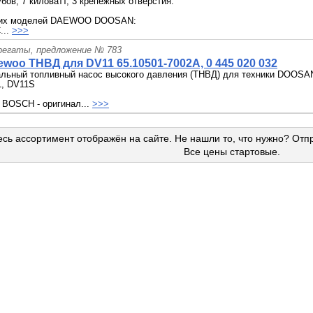
убов, 7 киловатт, 3 крепёжных отверстия.
их моделей DAEWOO DOOSAN:
...
>>>
грегаты, предложение № 783
woo ТНВД для DV11 65.10501-7002A, 0 445 020 032
альный топливный насос высокого давления (ТНВД) для техники DOOS
, DV11S
 BOSCH - оригинал...
>>>
сь ассортимент отображён на сайте. Не нашли то, что нужно? Отп
Все цены стартовые.