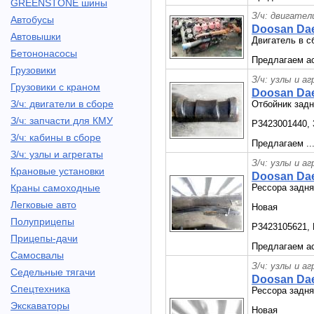
GREENSTONE шины
З/ч: двигател
Автобусы
Doosan Dae
Автовышки
Двигатель в 
Бетононасосы
Предлагаем ас
Грузовики
З/ч: узлы и а
Грузовики с краном
Doosan Da
З/ч: двигатели в сборе
Отбойник зад
З/ч: запчасти для КМУ
P3423001440, 
З/ч: кабины в сборе
Предлагаем ..
З/ч: узлы и агрегаты
З/ч: узлы и а
Крановые установки
Doosan Dae
Краны самоходные
Рессора задня
Легковые авто
Новая
Полуприцепы
P3423105621, 
Прицепы-дачи
Предлагаем ас
Самосвалы
З/ч: узлы и а
Седельные тягачи
Doosan Dae
Спецтехника
Рессора зад
Экскаваторы
Новая