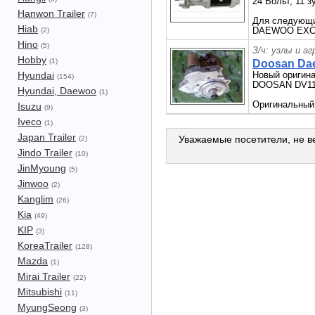
24 Вольт, 11 з
Hanwon Trailer
(7)
Для следующ
Hiab
DAEWOO EXC
(2)
Hino
(5)
З/ч: узлы и а
Hobby
(1)
Doosan Dae
Hyundai
Новый оригин
(154)
DOOSAN DV11
Hyundai, Daewoo
(1)
Оригинальный
Isuzu
(9)
Iveco
(1)
Japan Trailer
Уважаемые посетители, не ве
(2)
Jindo Trailer
(10)
JinMyoung
(5)
Jinwoo
(2)
Kanglim
(26)
Kia
(49)
KIP
(3)
KoreaTrailer
(128)
Mazda
(1)
Mirai Trailer
(22)
Mitsubishi
(11)
MyungSeong
(3)