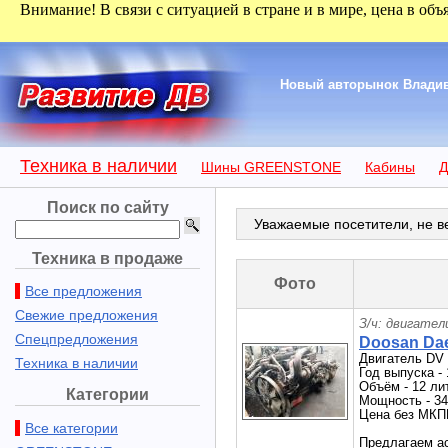
Внимание! В связи с ситуацией в стране и в мире, цена в объ
Новый авторынок Владиво
Техника в наличии
Шины GREENSTONE
Кабины
Д
Поиск по сайту
Уважаемые посетители, не ве
Техника в продаже
Фото
Все предложения
Свежие предложения
З/ч: двигател
Спецпредложения
Doosan Dae
Двигатель DV 
Техника в наличии
Год выпуска - 
Объём - 12 ли
Категории
Мощность - 34
Цена без МКП
Все категории
Предлагаем ас