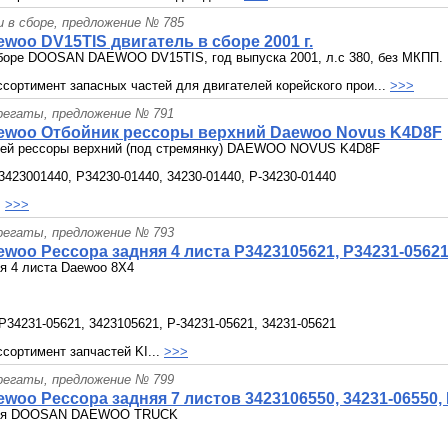
и в сборе, предложение № 785
woo DV15TIS двигатель в сборе 2001 г.
сборе DOOSAN DAEWOO DV15TIS, год выпуска 2001, л.с 380, без МКПП.
сортимент запасных частей для двигателей корейского прои...
>>>
грегаты, предложение № 791
ewoo Отбойник рессоры верхний Daewoo Novus K4D8F
ней рессоры верхний (под стремянку) DAEWOO NOVUS K4D8F
3423001440, P34230-01440, 34230-01440, P-34230-01440
.
>>>
грегаты, предложение № 793
woo Рессора задняя 4 листа P3423105621, P34231-05621
я 4 листа Daewoo 8X4
P34231-05621, 3423105621, P-34231-05621, 34231-05621
сортимент запчастей KI...
>>>
грегаты, предложение № 799
woo Рессора задняя 7 листов 3423106550, 34231-06550,
няя DOOSAN DAEWOO TRUCK