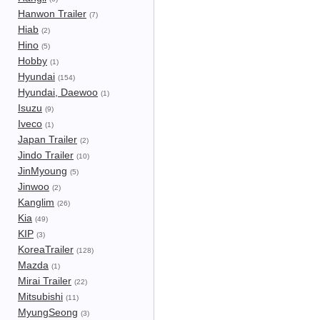
Hanwon Trailer
(7)
Hiab
(2)
Hino
(5)
Hobby
(1)
Hyundai
(154)
Hyundai, Daewoo
(1)
Isuzu
(9)
Iveco
(1)
Japan Trailer
(2)
Jindo Trailer
(10)
JinMyoung
(5)
Jinwoo
(2)
Kanglim
(26)
Kia
(49)
KIP
(3)
KoreaTrailer
(128)
Mazda
(1)
Mirai Trailer
(22)
Mitsubishi
(11)
MyungSeong
(3)