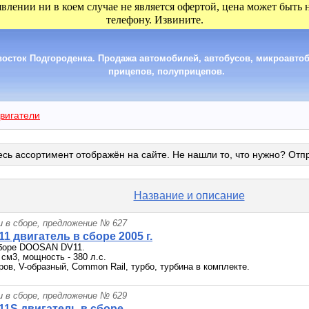
явлении ни в коем случае не является офертой, цена может быть
телефону. Извините.
сток Подгороденка. Продажа автомобилей, автобусов, микроавтобу
прицепов, полуприцепов.
вигатели
сь ассортимент отображён на сайте. Не нашли то, что нужно? Отп
Название и описание
и в сборе, предложение № 627
1 двигатель в сборе 2005 г.
сборе DOOSAN DV11.
 см3, мощность - 380 л.с.
ов, V-образный, Common Rail, турбо, турбина в комплекте.
и в сборе, предложение № 629
11S двигатель в сборе