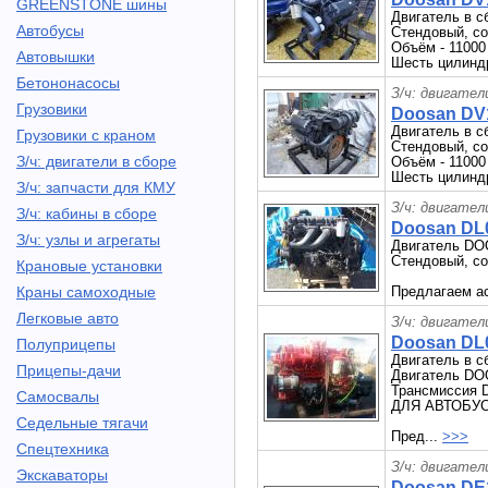
GREENSTONE шины
Двигатель в 
Автобусы
Стендовый, со
Объём - 11000
Автовышки
Шесть цилиндр
Бетононасосы
З/ч: двигател
Грузовики
Doosan DV
Двигатель в 
Грузовики с краном
Стендовый, со
З/ч: двигатели в сборе
Объём - 11000
Шесть цилиндр
З/ч: запчасти для КМУ
З/ч: двигател
З/ч: кабины в сборе
Doosan DL0
З/ч: узлы и агрегаты
Двигатель DOO
Стендовый, со
Крановые установки
Краны самоходные
Предлагаем ас
Легковые авто
З/ч: двигател
Doosan DL0
Полуприцепы
Двигатель в с
Прицепы-дачи
Двигатель DO
Трансмиссия 
Самосвалы
ДЛЯ АВТОБУ
Седельные тягачи
Пред...
>>>
Спецтехника
З/ч: двигател
Экскаваторы
Doosan DE1