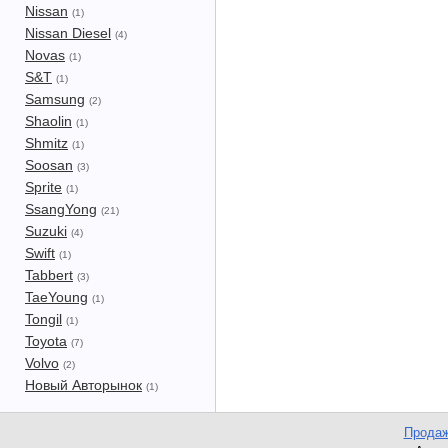
Nissan
(1)
Nissan Diesel
(4)
Novas
(1)
S&T
(1)
Samsung
(2)
Shaolin
(1)
Shmitz
(1)
Soosan
(3)
Sprite
(1)
SsangYong
(21)
Suzuki
(4)
Swift
(1)
Tabbert
(3)
TaeYoung
(1)
Tongil
(1)
Toyota
(7)
Volvo
(2)
Новый Авторынок
(1)
Продаж