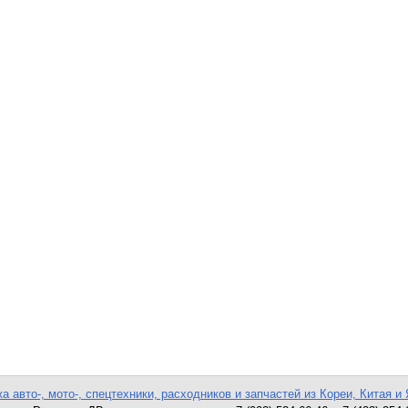
а авто-, мото-, спецтехники, расходников и запчастей из Кореи, Китая и 