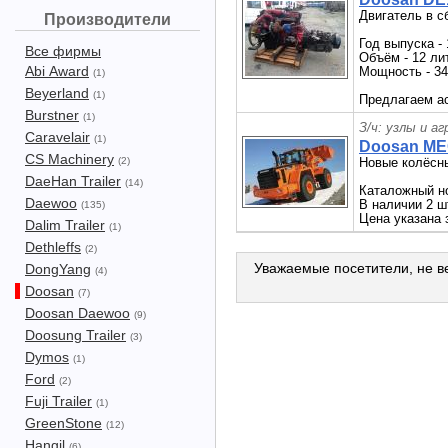
Двигатель в 
Производители
Год выпуска - 
Все фирмы
Объём - 12 ли
Abi Award
Мощность - 34
(1)
Beyerland
(1)
Предлагаем ас
Burstner
(1)
З/ч: узлы и а
Caravelair
(1)
Doosan ME
CS Machinery
(2)
Новые колёсн
DaeHan Trailer
(14)
Каталожный но
Daewoo
В наличии 2 ш
(135)
Цена указана 
Dalim Trailer
(1)
Dethleffs
(2)
Уважаемые посетители, не ве
DongYang
(4)
Doosan
(7)
Doosan Daewoo
(9)
Doosung Trailer
(3)
Dymos
(1)
Ford
(2)
Fuji Trailer
(1)
GreenStone
(12)
Hangil
(6)