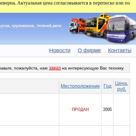
 неверна. Актуальная цена согласовывается в переписке или по
сов, грузовиков, тягачей,авто
Новости
О фирме
Контакты
заказ
равьте, пожалуйста, нам
на интересующую Вас технику.
Цена,
Местоположение
Год
руб.
ПРОДАН
2005