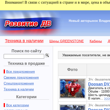
Внимание! В связи с ситуацией в стране и в мире, цена в объ
Новый авторынок Владиво
Техника в наличии
Шины GREENSTONE
Кабины
Д
Поиск по сайту
Уважаемые посетители, не ве
Техника в продаже
Фото
Все предложения
Свежие предложения
З/ч: двигател
Спецпредложения
Doosan DV1
Двигатель в 
Техника в наличии
Объём - 11000
Шесть цилиндр
Категории
В налич...
>>>
Все категории
З/ч: двигател
Doosan DV