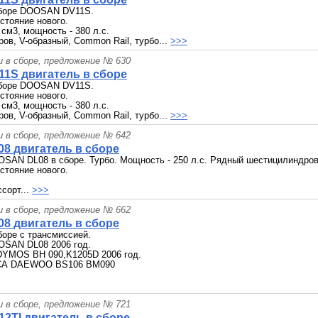
сборе DOOSAN DV11S.
стояние нового.
 см3, мощность - 380 л.с.
ов, V-образный, Common Rail, турбо...
>>>
и в сборе, предложение № 630
11S двигатель в сборе
сборе DOOSAN DV11S.
стояние нового.
 см3, мощность - 380 л.с.
ов, V-образный, Common Rail, турбо...
>>>
и в сборе, предложение № 642
8 двигатель в сборе
SAN DL08 в сборе. Турбо. Мощность - 250 л.с. Рядный шестицилиндров
стояние нового.
сорт...
>>>
и в сборе, предложение № 662
8 двигатель в сборе
боре с трансмиссией.
OSAN DL08 2006 год.
DYMOS BH 090,K1205D 2006 год.
СА DAEWOO BS106 BM090
и в сборе, предложение № 721
2TI двигатель в сборе