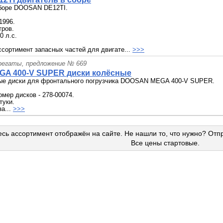
сборе DOOSAN DE12TI.
1996.
тров.
0 л.с.
сортимент запасных частей для двигате...
>>>
грегаты, предложение № 669
GA 400-V SUPER диски колёсные
ые диски для фронтального погрузчика DOOSAN MEGA 400-V SUPER.
мер дисков - 278-00074.
туки.
за...
>>>
сь ассортимент отображён на сайте. Не нашли то, что нужно? Отп
Все цены стартовые.