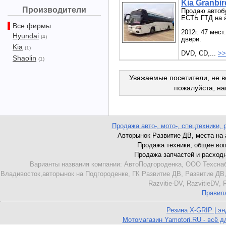
Kia Granbir
Производители
Продаю автоб
ЕСТЬ ГТД на а
Все фирмы
2012г. 47 мест
Hyundai
(4)
двери.
Kia
(1)
DVD, CD,...
>>
Shaolin
(1)
Уважаемые посетители, не в
пожалуйста, н
Продажа авто-, мото-, спецтехники, 
Авторынок Развитие ДВ, места на ав
Продажа техники, общие вопро
Продажа запчастей и расходник
Варианты названия компании: АвтоПодгороденка, ООО Техснаб
Владивосток,авторынок на Подгороденке, ГК Развитие ДВ, Развитие ДВ,
Razvitie-DV, RazvitieDV,
Правил
Резина X-GRIP | э
Мотомагазин Yamotori.RU - всё д