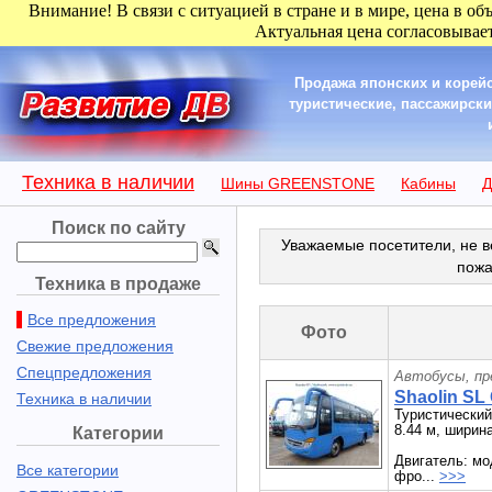
Внимание! В связи с ситуацией в стране и в мире, цена в об
Актуальная цена согласовывает
Продажа японских и корейс
туристические, пассажирски
Техника в наличии
Шины GREENSTONE
Кабины
Д
Поиск по сайту
Уважаемые посетители, не в
пожа
Техника в продаже
Все предложения
Фото
Свежие предложения
Спецпредложения
Автобусы, пр
Shaolin SL
Техника в наличии
Туристический
8.44 м, ширина
Категории
Двигатель: мо
Все категории
фро...
>>>