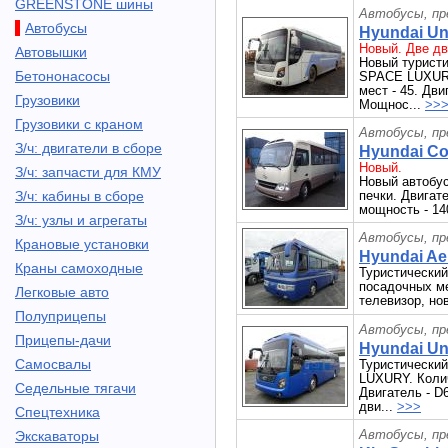
GREENSTONE шины
Автобусы, пр
Автобусы
Hyundai Uni
Новый. Две дв
Автовышки
Новый турист
Бетононасосы
SPACE LUXURY.
мест - 45. Дв
Грузовики
Мощнос...
>>
Грузовики с краном
Автобусы, пр
З/ч: двигатели в сборе
Hyundai Cou
Новый.
З/ч: запчасти для КМУ
Новый автобус
З/ч: кабины в сборе
печки. Двигат
мощность - 140
З/ч: узлы и агрегаты
Автобусы, пр
Крановые установки
Hyundai Aer
Краны самоходные
Туристический 
посадочных ме
Легковые авто
телевизор, но
Полуприцепы
Автобусы, пр
Прицепы-дачи
Hyundai Uni
Самосвалы
Туристически
LUXURY. Колич
Седельные тягачи
Двигатель - 
дви...
>>>
Спецтехника
Автобусы, пр
Экскаваторы