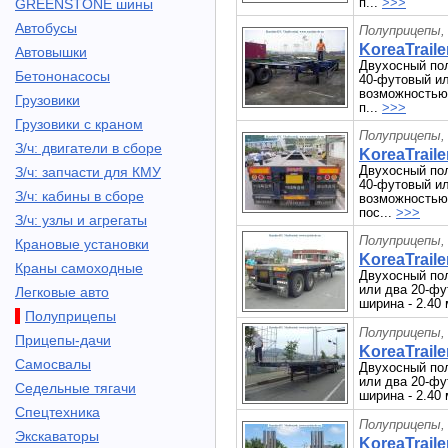
п...
>>>
GREENSTONE шины
Автобусы
Полуприцепы,
KoreaTraile
Автовышки
Двухосный пол
Бетононасосы
40-футовый ил
возможностью 
Грузовики
п...
>>>
Грузовики с краном
Полуприцепы,
З/ч: двигатели в сборе
KoreaTraile
Двухосный пол
З/ч: запчасти для КМУ
40-футовый ил
З/ч: кабины в сборе
возможностью 
пос...
>>>
З/ч: узлы и агрегаты
Полуприцепы,
Крановые установки
KoreaTraile
Краны самоходные
Двухосный по
или два 20-фу
Легковые авто
ширина - 2.40 
Полуприцепы
Полуприцепы,
Прицепы-дачи
KoreaTraile
Самосвалы
Двухосный по
или два 20-фу
Седельные тягачи
ширина - 2.40 
Спецтехника
Полуприцепы,
Экскаваторы
KoreaTrailer