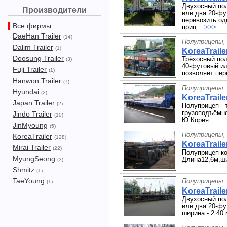
Двухосный по
Производители
или два 20-фу
перевозить од
Все фирмы
приц...
>>>
DaeHan Trailer
(14)
Полуприцепы,
Dalim Trailer
(1)
KoreaTrail
Doosung Trailer
Трёхосный пол
(3)
40-футовый ил
Fuji Trailer
(1)
позволяет пер
Hanwon Trailer
(7)
Полуприцепы,
Hyundai
(2)
KoreaTrailer
Japan Trailer
(2)
Полуприцеп - 
грузоподъёмно
Jindo Trailer
(10)
Ю.Корея.
JinMyoung
(5)
Полуприцепы,
KoreaTrailer
(128)
KoreaTraile
Mirai Trailer
(22)
Полуприцеп-ко
MyungSeong
Длина12,6м,ши
(3)
Shmitz
(1)
TaeYoung
Полуприцепы,
(1)
KoreaTraile
Двухосный по
или два 20-фу
ширина - 2.40 