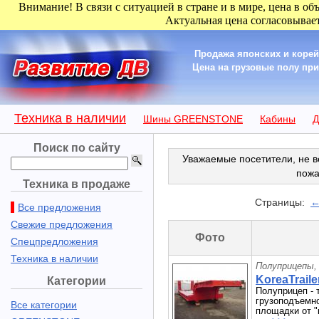
Внимание! В связи с ситуацией в стране и в мире, цена в об
Актуальная цена согласовывает
Продажа японских и корей
Цена на грузовые полу пр
Техника в наличии
Шины GREENSTONE
Кабины
Д
Поиск по сайту
Уважаемые посетители, не в
пожа
Техника в продаже
Страницы:
←
Все предложения
Свежие предложения
Фото
Спецпредложения
Техника в наличии
Полуприцепы,
KoreaTraile
Категории
Полуприцеп - 
грузоподъемно
Все категории
площадки от "