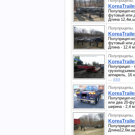
Полуприцепы,
KoreaTraile
Полуприцеп-ко
футовый или д
Длина 12,4м,ш
Полуприцепы,
KoreaTrailer
Полуприцеп-ко
футовый или д
Длина - 12,4 м
Полуприцепы,
KoreaTraile
Полуприцеп - 
грузоподъемнос
аппарель, 16 к
...
>>>
Полуприцепы,
KoreaTrailer
Полуприцеп-ко
или два 20-фу
ширина - 2,4 м
Полуприцепы,
KoreaTraile
Полуприцеп-ко
Длина12,6м,ши