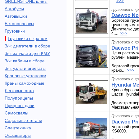
...
>>>
GREENSTONE шины
Автобусы
Грузовики с к
Daewoo Nov
Автовышки
Бортовой гру
Бетононасосы
грузоподъемнос
Двигатель: д
Грузовики
4,...
>>>
Грузовики с краном
Грузовики с к
З/ч: двигатели в сборе
Daewoo Pri
Цена растамож
З/ч: запчасти для КМУ
рублей, машин
З/ч: кабины в сборе
Бортовой груз
З/ч: узлы и агрегаты
крано...
>>>
Крановые установки
Грузовики с к
Краны самоходные
Hyundai Me
Крано-буровая
Легковые авто
шасси Hyundai
Полуприцепы
Диаметр отвер
Прицепы-дачи
Максимальная 
Самосвалы
Грузовики с к
Седельные тягачи
Daewoo Pri
Бортовой груз
Спецтехника
KS6000.
Экскаваторы