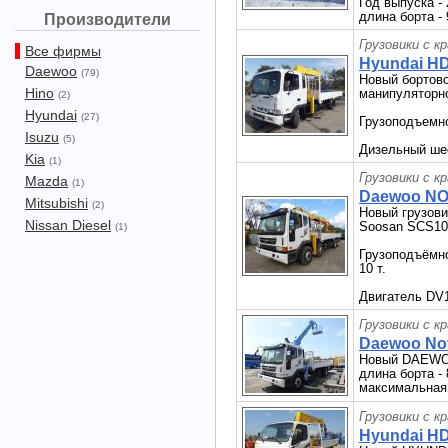
Год выпуска - 
длина борта - 
Производители
Грузовики с к
Все фирмы
Hyundai HD
Daewoo
(79)
Новый бортово
Hino
манипуляторн
(2)
Hyundai
(27)
Грузоподъемно
Isuzu
(5)
Дизельный ше
Kia
(1)
Грузовики с к
Mazda
(1)
Daewoo NOV
Mitsubishi
(2)
Новый грузов
Nissan Diesel
Soosan SCS10
(1)
Грузоподъёмнос
10 т.
Двигатель DV1
Грузовики с к
Daewoo Novu
Новый DAEWOO
длина борта - 
максимальная 
Грузовики с к
Hyundai HD7