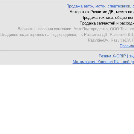
Продажа авто-, мото-, спецтехники, 
Авторынок Развитие ДВ, места на ав
Продажа техники, общие вопро
Продажа запчастей и расходник
Варианты названия компании: АвтоПодгороденка, ООО Техснаб
Владивосток,авторынок на Подгороденке, ГК Развитие ДВ, Развитие ДВ,
Razvitie-DV, RazvitieDV,
Правил
Резина X-GRIP | э
Мотомагазин Yamotori.RU - всё д