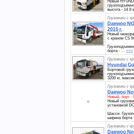
Новый HYUNDAI
грузоподъёмно
высота - 14.9 
Грузовики с к
Daewoo NO
2015 г.
Новый низкор
с краном CS 
Грузоподъемнос
борта - ...
>>>
Грузовики с к
Hyundai Gol
Бортовой груз
грузоподъемно
3200 кг, макси
Грузовики с к
Daewoo Nov
Новый, борт - 
Новый грузови
установкой D
Шасси: Грузопо
ширина борта -
Грузовики с к
Daewoo Nov