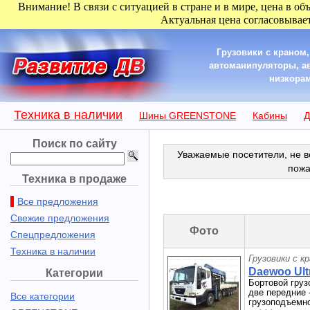
Внимание! В связи с ситуацией в стране и в мире, цена в об
Актуальная цена согласовывает
Грузовики с краном
автоманипуляторы, а
низкорам
Техника в наличии
Шины GREENSTONE
Кабины
Д
Поиск по сайту
Уважаемые посетители, не в
пожа
Техника в продаже
Все предложения
Свежие предложения
Фото
Спецпредложения
Техника в наличии
Грузовики с к
Daewoo Ultr
Категории
Бортовой груз
две передние 
Все категории
грузоподъемнос