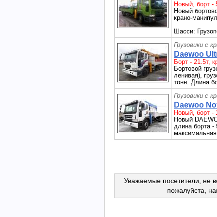
Новый, борт - 5
Новый бортово
крано-манипул
Шасси: Грузоп
Грузовики с к
Daewoo Ultr
Борт - 21.5т, к
Бортовой грузо
ленивая), груз
тонн. Длина бо
Грузовики с к
Daewoo Novu
Новый, борт - 1
Новый DAEWOO
длина борта - 
максимальная 
Уважаемые посетители, не в
пожалуйста, н