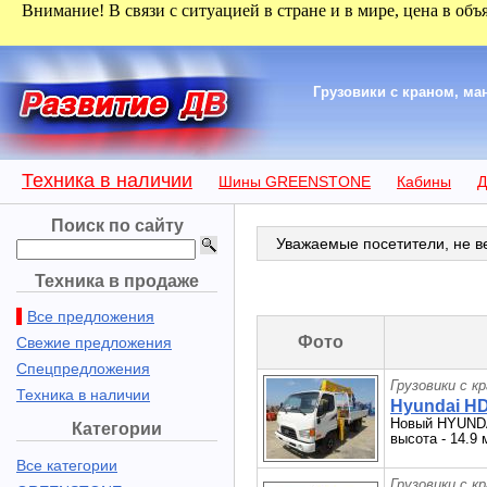
Внимание! В связи с ситуацией в стране и в мире, цена в объ
Грузовики с краном, м
Техника в наличии
Шины GREENSTONE
Кабины
Д
Поиск по сайту
Уважаемые посетители, не ве
Техника в продаже
Все предложения
Фото
Свежие предложения
Спецпредложения
Грузовики с к
Техника в наличии
Hyundai HD7
Новый HYUNDAI
Категории
высота - 14.9 
Все категории
Грузовики с к