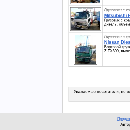
Грузовики с к
Mitsubishi 
Грузовик с кра
дизель, объём 
Грузовики с к
Nissan Dies
Бортовой грузо
Z FX300, вылет
Уважаемые посетители, не ве
Продаж
Автор