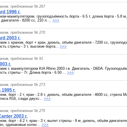
раном, предложение № 267
rd 1996 г.
ном-манипулятором, грузоподъёмность борта - 6.5 т, длина борта - 5.8 м,
двигателя - 8200 сс, 210 л....
>>>
раном, предложение № 270
rd 2003 г.
вик с краном, борт + кран, дизель, объём двигателя - 7200 сс, грузоподъ
сть стрелы - 3 т, высокие борта...
>>>
раном, предложение № 91
003 г.
овик с манипулятором KIA Rhino 2003 г.в. Двигатель - D6DA. Грузоподъёмн
ть стрелы - 7т. Длина борта - 6.50 ...
>>>
раном, предложение № 273
 1995 г.
ном, борт - 2 т, кран - 2.8 т, дизель, объём двигателя - 4600 сс, стрела 
леса R16, сзади двухс...
>>>
раном, предложение № 275
Canter 2003 г.
ном, борт - 4.2 т, кран - 3 т, вылет стрелы - 9 м, дизель, объём двигател
ач, одинаковые колес...
>>>