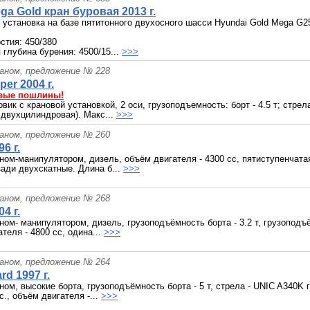
ga Gold кран буровая 2013 г.
 установка на базе пятитонного двухосного шасси Hyundai Gold Mega G2
стия: 450/380
глубина бурения: 4500/15...
>>>
раном, предложение № 228
er 2004 г.
вые пошлины!
вик с крановой установкой, 2 оси, грузоподъемность: борт - 4.5 т; стрела
двухцилиндровая). Макс...
>>>
раном, предложение № 260
96 г.
аном-манипулятором, дизель, объём двигателя - 4300 сс, пятиступенчата
зади двухскатные. Длина б...
>>>
раном, предложение № 268
04 г.
ном- манипулятором, дизель, грузоподъёмность борта - 3.2 т, грузоподъё
теля - 4800 сс, одина...
>>>
раном, предложение № 264
rd 1997 г.
ном, высокие борта, грузоподъёмность борта - 5 т, стрела - UNIC A340K г/
с., объём двигателя -...
>>>