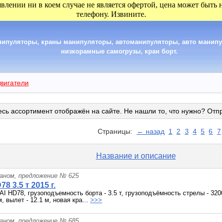
явлении ни в коем случае не является офертой, цена может быть
телефону. Извините.
анипуляторы, краны манипуляторы, автоманипуляторы, авто манип
низкорамные самогрузы, кран борт.
вигатели
сь ассортимент отображён на сайте. Не нашли то, что нужно? Отп
Страницы:
← назад
1
2
3
4
5
6
7
Название и описание
раном, предложение № 625
8 3.5 т 2015 г.
 HD78, грузоподъемность борта - 3.5 т, грузоподъёмность стрелы - 320
м, вылет - 12.1 м, новая кра...
>>>
раном, предложение № 685