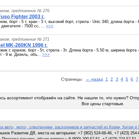
раном, предложение № 276
Fuso Fighter 2003 г.
ном, борт - 5 т, кран - 3 т, высокий борт, стрела - Unic 340, длина борта - 
двигателя - 7500 сс, ...
>>>
раном, предложение № 271
el MK-260KN 1996 г.
вик с краном, борт - 5т, стрела - 3т. Длина борта - 5.50 м, ширина борта 
 - 9 м. Дизель, объ...
>>>
Страницы:
← назад
1
2
3
4
5
6
7
сь ассортимент отображён на сайте. Не нашли то, что нужно? Отп
Все цены стартовые.
а авто-, мото-, спецтехники, расходников и запчастей из Кореи, Китая и 
ынок Развитие ДВ, места на авторынке: +7 (902) 524-66-46, +7 (423) 254-
Продажа техники, общие вопросы: 8 (800) 200-57-51, +7 (423) 274-57-51.