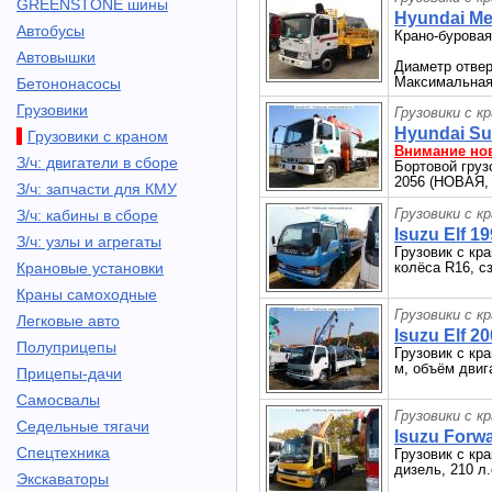
GREENSTONE шины
Hyundai Me
Автобусы
Крано-буровая
Автовышки
Диаметр отвер
Максимальная 
Бетононасосы
Грузовики
Грузовики с к
Hyundai Sup
Грузовики с краном
Внимание но
З/ч: двигатели в сборе
Бортовой грузо
2056 (НОВАЯ, 
З/ч: запчасти для КМУ
Грузовики с к
З/ч: кабины в сборе
Isuzu Elf 19
З/ч: узлы и агрегаты
Грузовик с кр
Крановые установки
колёса R16, с
Краны самоходные
Грузовики с к
Легковые авто
Isuzu Elf 20
Полуприцепы
Грузовик с кра
м, объём двига
Прицепы-дачи
Самосвалы
Грузовики с к
Седельные тягачи
Isuzu Forwa
Спецтехника
Грузовик с кра
дизель, 210 л.
Экскаваторы