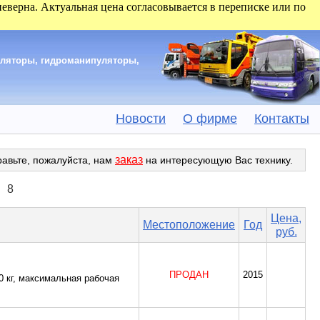
 неверна. Актуальная цена согласовывается в переписке или по
уляторы, гидроманипуляторы,
Новости
О фирме
Контакты
заказ
равьте, пожалуйста, нам
на интересующую Вас технику.
8
Цена,
Местоположение
Год
руб.
ПРОДАН
2015
0 кг, максимальная рабочая