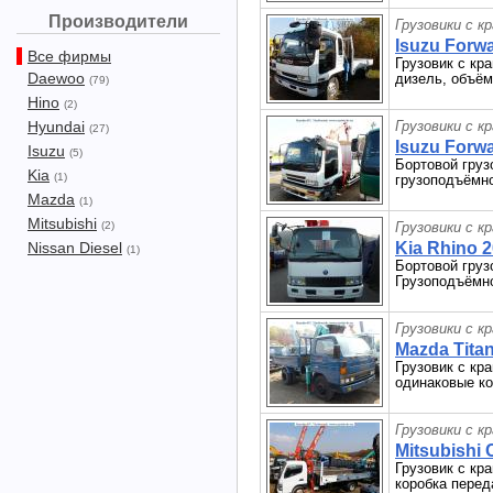
Производители
Грузовики с к
Isuzu Forwa
Все фирмы
Грузовик с кра
Daewoo
дизель, объём 
(79)
Hino
(2)
Hyundai
Грузовики с к
(27)
Isuzu Forwa
Isuzu
(5)
Бортовой грузо
Kia
(1)
грузоподъёмно
Mazda
(1)
Mitsubishi
(2)
Грузовики с к
Nissan Diesel
Kia Rhino 2
(1)
Бортовой груз
Грузоподъёмнос
Грузовики с к
Mazda Titan
Грузовик с кра
одинаковые ко
Грузовики с к
Mitsubishi 
Грузовик с кра
коробка перед