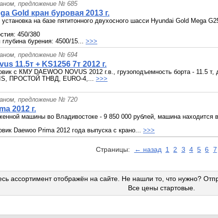
раном, предложение № 685
ga Gold кран буровая 2013 г.
 установка на базе пятитонного двухосного шасси Hyundai Gold Mega G2
стия: 450/380
глубина бурения: 4500/15...
>>>
раном, предложение № 694
us 11.5т + KS1256 7т 2012 г.
овик с КМУ DAEWOO NOVUS 2012 г.в., грузоподъемность борта - 11.5 т, д
IS, ПРОСТОЙ ТНВД, EURO-4,...
>>>
раном, предложение № 720
ma 2012 г.
енной машины во Владивостоке - 9 850 000 рублей, машина находится в
овик Daewoo Prima 2012 года выпуска с крано...
>>>
Страницы:
← назад
1
2
3
4
5
6
7
сь ассортимент отображён на сайте. Не нашли то, что нужно? Отп
Все цены стартовые.