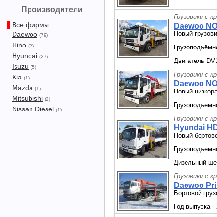
Производители
Грузовики с к
Все фирмы
Daewoo NOV
Новый грузов
Daewoo
(79)
Hino
(2)
Грузоподъёмнос
Hyundai
(27)
Двигатель DV1
Isuzu
(5)
Грузовики с к
Kia
(1)
Daewoo NO
Mazda
(1)
Новый низкор
Mitsubishi
(2)
Грузоподъемнос
Nissan Diesel
(1)
Грузовики с к
Hyundai HD
Новый бортово
Грузоподъемно
Дизельный ше
Грузовики с к
Daewoo Pri
Бортовой груз
Год выпуска - 