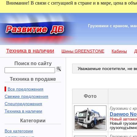
Внимание! В связи с ситуацией в стране и в мире, цена в объ
Грузовики с краном, м
Техника в наличии
Шины GREENSTONE
Кабины
Д
Поиск по сайту
Уважаемые посетители, не ве
Техника в продаже
Все предложения
Фото
Свежие предложения
Спецпредложения
Грузовики с к
Техника в наличии
Daewoo Novu
Новый автомоб
Категории
Новый грузови
грузоподъёмно
Все категории
Грузовики с к