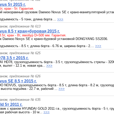
us 5т 2015 г.
т, кран - 5т. Гарантия.
й низкорамный грузовик Daewoo Novus SE c крано-манипуляторной уста
одъемность - 5 тонн, длина борта ...
>>>
раном, предложение № 613
us 8.5 т кран+буровая 2015 г.
8.5т, кран - 8т, ямобур D=500 мм. Гарантия.
ик Daewoo Novys SE c крано-буровой установкой DONGYANG SS2036.
дъемность - 8.5 т, длина борта - 6.76 м, ширина борта - 2....
>>>
раном, предложение № 625
8 3.5 т 2015 г.
 HD78, грузоподъемность борта - 3.5 т, грузоподъёмность стрелы - 320
м, вылет - 12.1 м, новая кра...
>>>
раном, предложение № 626
s SE 8.5 т 2015 г.
NOVUS, грузоподъемность борта - 8.5 т, длина борта - 8.2 м, грузопод
высота подъёма - 22.7 м, рабочий ...
>>>
раном, предложение № 635
d 5т 2011 г.
овик с краном HYUNDAI GOLD 2011 г.в., грузоподъемность борта - 5 т, г
ая рабочая высота - 10 м...
>>>