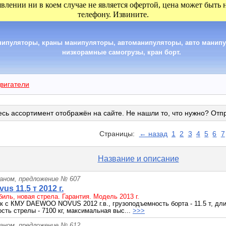
явлении ни в коем случае не является офертой, цена может быть
телефону. Извините.
анипуляторы, краны манипуляторы, автоманипуляторы, авто манип
низкорамные самогрузы, кран борт.
вигатели
сь ассортимент отображён на сайте. Не нашли то, что нужно? Отп
Страницы:
← назад
1
2
3
4
5
6
7
Название и описание
раном, предложение № 607
s 11.5 т 2012 г.
иль, новая стрела. Гарантия. Модель 2013 г.
к с КМУ DAEWOO NOVUS 2012 г.в., грузоподъемность борта - 11.5 т, длин
сть стрелы - 7100 кг, максимальная выс...
>>>
раном, предложение № 612