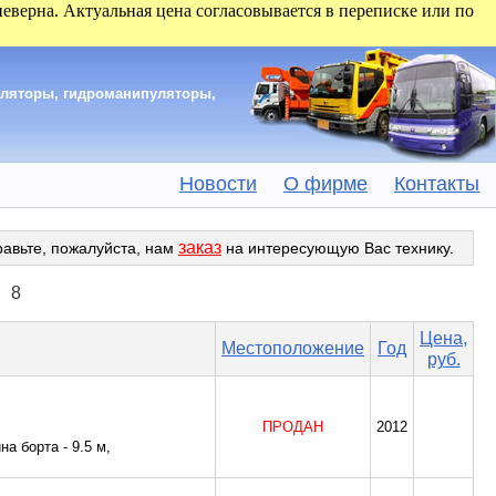
 неверна. Актуальная цена согласовывается в переписке или по
уляторы, гидроманипуляторы,
Новости
О фирме
Контакты
заказ
равьте, пожалуйста, нам
на интересующую Вас технику.
8
Цена,
Местоположение
Год
руб.
ПРОДАН
2012
а борта - 9.5 м,