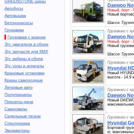
GREENSTONE шины
Daewoo Nov
Автобусы
Новый, борт - 5
Новый бортово
Автовышки
Бетононасосы
Шасси: Грузоп
Грузовики
Грузовики с к
Daewoo Nov
Грузовики с краном
Новый, борт - 
З/ч: двигатели в сборе
Новый грузов
З/ч: запчасти для КМУ
Шасси: Грузопо
З/ч: кабины в сборе
Грузовики с к
З/ч: узлы и агрегаты
Hyundai HD7
Крановые установки
Новый HYUNDAI
высота - 14.9 
Краны самоходные
Легковые авто
Грузовики с к
Полуприцепы
Daewoo Novu
Новый DAEWOO 
Прицепы-дачи
максимальная 
Самосвалы
Седельные тягачи
Грузовики с к
Hyundai Gol
Спецтехника
Бортовой груз
Экскаваторы
кг, максимальн