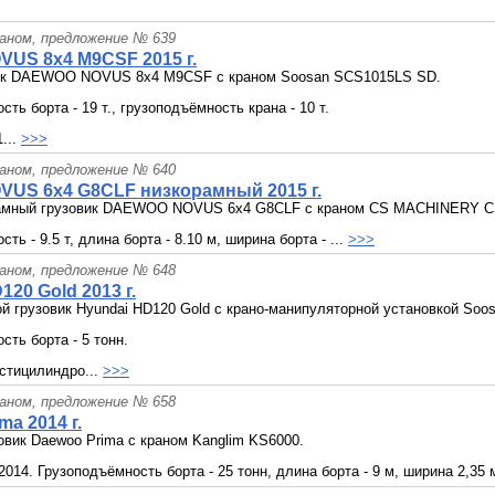
раном, предложение № 639
US 8x4 M9CSF 2015 г.
ик DAEWOO NOVUS 8x4 M9CSF c краном Soosan SCS1015LS SD.
ть борта - 19 т., грузоподъёмность крана - 10 т.
...
>>>
раном, предложение № 640
VUS 6x4 G8CLF низкорамный 2015 г.
амный грузовик DAEWOO NOVUS 6x4 G8CLF с краном CS MACHINERY C
ть - 9.5 т, длина борта - 8.10 м, ширина борта - ...
>>>
раном, предложение № 648
120 Gold 2013 г.
й грузовик Hyundai HD120 Gold c крано-манипуляторной установкой Soo
сть борта - 5 тонн.
стицилиндро...
>>>
раном, предложение № 658
ma 2014 г.
овик Daewoo Prima с краном Kanglim KS6000.
2014. Грузоподъёмность борта - 25 тонн, длина борта - 9 м, ширина 2,35 