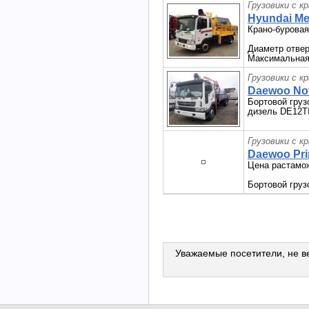
Грузовики с к
Hyundai Me
Крано-буровая
Диаметр отвер
Максимальная 
Грузовики с к
Daewoo Nov
Бортовой груз
дизель DE12T
Грузовики с к
Daewoo Pri
Цена растамож
Бортовой груз
Уважаемые посетители, не ве