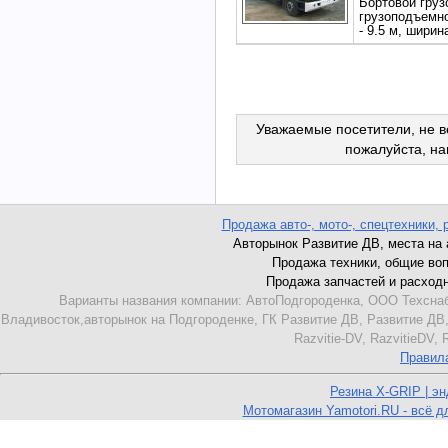
Бортовой груз
грузоподъемнос
- 9.5 м, ширин
Уважаемые посетители, не в
пожалуйста, н
Продажа авто-, мото-, спецтехники, 
Авторынок Развитие ДВ, места на ав
Продажа техники, общие вопро
Продажа запчастей и расходник
Варианты названия компании: АвтоПодгороденка, ООО Техснаб
Владивосток,авторынок на Подгороденке, ГК Развитие ДВ, Развитие ДВ,
Razvitie-DV, RazvitieDV,
Правил
Резина X-GRIP | э
Мотомагазин Yamotori.RU - всё д