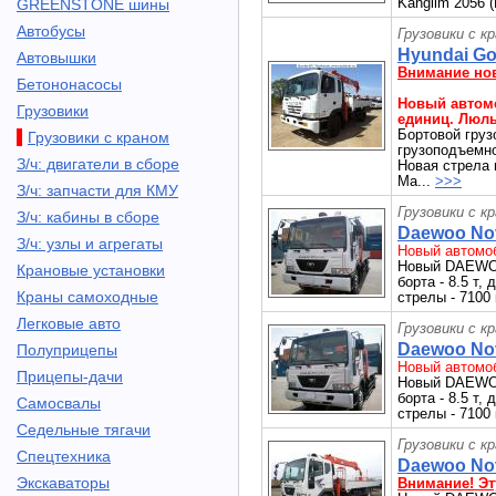
Kanglim 2056 
GREENSTONE шины
Автобусы
Грузовики с к
Hyundai Gol
Автовышки
Внимание но
Бетононасосы
Новый автомо
Грузовики
единиц. Люль
Бортовой груз
Грузовики с краном
грузоподъемнос
З/ч: двигатели в сборе
Новая стрела 
Ма...
>>>
З/ч: запчасти для КМУ
Грузовики с к
З/ч: кабины в сборе
Daewoo Nov
З/ч: узлы и агрегаты
Новый автомоб
Новый DAEWOO
Крановые установки
борта - 8.5 т,
Краны самоходные
стрелы - 7100 
Легковые авто
Грузовики с к
Daewoo Nov
Полуприцепы
Новый автомоб
Прицепы-дачи
Новый DAEWOO
борта - 8.5 т,
Самосвалы
стрелы - 7100 
Седельные тягачи
Грузовики с к
Спецтехника
Daewoo Nov
Экскаваторы
Внимание! Эт