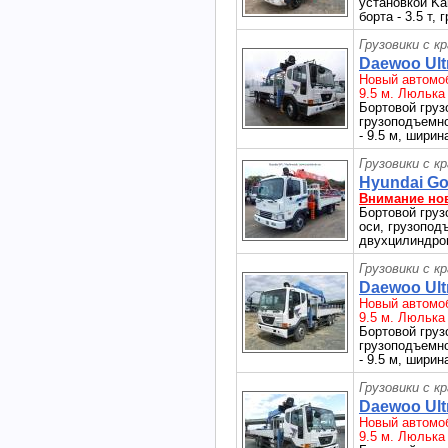
установкой Ka
борта - 3.5 т,
Грузовики с к
Daewoo Ultr
Новый автомоб
9.5 м. Люлька
Бортовой груз
грузоподъемнос
- 9.5 м, ширин
Грузовики с к
Hyundai Gol
Внимание но
Бортовой груз
оси, грузоподъ
двухцилиндров
Грузовики с к
Daewoo Ultr
Новый автомоб
9.5 м. Люлька
Бортовой груз
грузоподъемнос
- 9.5 м, ширин
Грузовики с к
Daewoo Ultr
Новый автомоб
9.5 м. Люлька