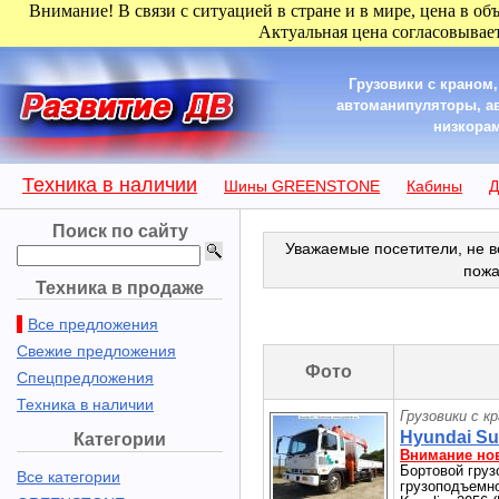
Внимание! В связи с ситуацией в стране и в мире, цена в об
Актуальная цена согласовывает
Грузовики с краном
автоманипуляторы, а
низкорам
Техника в наличии
Шины GREENSTONE
Кабины
Д
Поиск по сайту
Уважаемые посетители, не в
пожа
Техника в продаже
Все предложения
Свежие предложения
Фото
Спецпредложения
Техника в наличии
Грузовики с к
Hyundai Sup
Категории
Внимание но
Бортовой груз
Все категории
грузоподъемнос