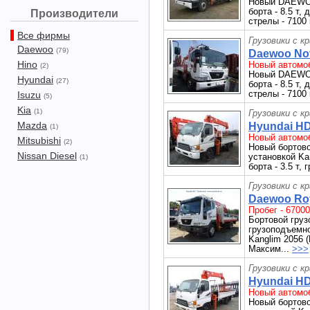
Новый DAEWOO
борта - 8.5 т,
Производители
стрелы - 7100 
Все фирмы
Грузовики с к
Daewoo
(79)
Daewoo Nov
Hino
Новый автомоб
(2)
Новый DAEWOO
Hyundai
(27)
борта - 8.5 т,
стрелы - 7100 
Isuzu
(5)
Kia
(1)
Грузовики с к
Mazda
Hyundai HD
(1)
Новый автомоб
Mitsubishi
(2)
Новый бортово
Nissan Diesel
установкой Ka
(1)
борта - 3.5 т,
Грузовики с к
Daewoo Roy
Пробег - 67000
Бортовой груз
грузоподъемнос
Kanglim 205
Максим...
>>>
Грузовики с к
Hyundai HD
Новый автомоб
Новый бортово