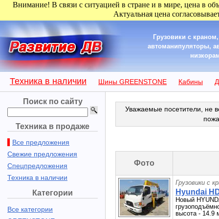
Внимание! В связи с ситуацией в стране и в мире, цена в об
Актуальная цена согласовывает
Грузовики с краном
автоманипуляторы, а
низкорам
Техника в наличии
Шины GREENSTONE
Кабины
Д
Поиск по сайту
Уважаемые посетители, не в
пожа
Техника в продаже
Все предложения
Свежие предложения
Фото
Спецпредложения
Техника в наличии
Грузовики с к
Hyundai HD7
Категории
Новый HYUNDAI
грузоподъёмно
Все категории
высота - 14.9 