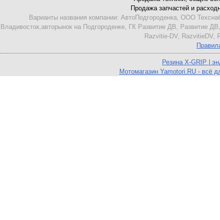
Продажа запчастей и расходник
Варианты названия компании: АвтоПодгороденка, ООО Техснаб
Владивосток,авторынок на Подгороденке, ГК Развитие ДВ, Развитие ДВ,
Razvitie-DV, RazvitieDV,
Правил
Резина X-GRIP | э
Мотомагазин Yamotori.RU - всё д