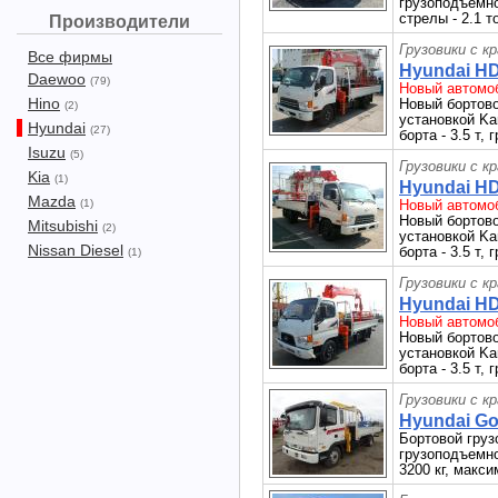
грузоподъемно
стрелы - 2.1 т
Производители
Грузовики с к
Все фирмы
Hyundai HD
Daewoo
(79)
Новый автомоб
Hino
Новый бортово
(2)
установкой Ka
Hyundai
(27)
борта - 3.5 т,
Isuzu
(5)
Грузовики с к
Kia
(1)
Hyundai HD
Mazda
(1)
Новый автомоб
Новый бортово
Mitsubishi
(2)
установкой Ka
Nissan Diesel
борта - 3.5 т,
(1)
Грузовики с к
Hyundai HD
Новый автомоб
Новый бортово
установкой Ka
борта - 3.5 т,
Грузовики с к
Hyundai Gol
Бортовой груз
грузоподъемно
3200 кг, макси