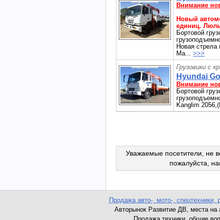
Внимание но
Новый автомо
единиц. Люль
Бортовой груз
грузоподъемнос
Новая стрела 
Ма...
>>>
Грузовики с к
Hyundai Gol
Внимание но
Бортовой груз
грузоподъемнос
Kanglim 2056,
Уважаемые посетители, не в
пожалуйста, н
Продажа авто-, мото-, спецтехники, 
Авторынок Развитие ДВ, места на ав
Продажа техники, общие вопро