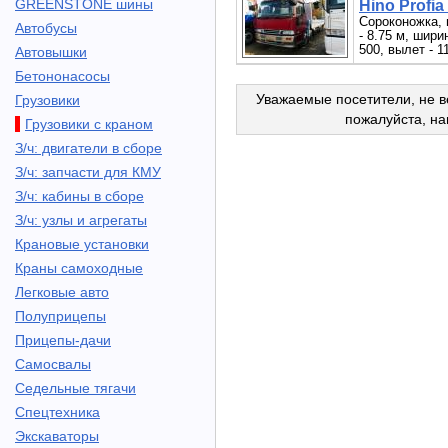
GREENSTONE шины
Hino Profia 
Сороконожка, 
Автобусы
- 8.75 м, шири
500, вылет - 1
Автовышки
Бетононасосы
Уважаемые посетители, не в
Грузовики
пожалуйста, н
Грузовики с краном
З/ч: двигатели в сборе
З/ч: запчасти для КМУ
З/ч: кабины в сборе
З/ч: узлы и агрегаты
Крановые установки
Краны самоходные
Легковые авто
Полуприцепы
Прицепы-дачи
Самосвалы
Седельные тягачи
Спецтехника
Экскаваторы