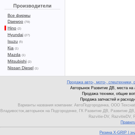
Производители
Все фирмы
Daewoo
(79)
Hino
(2)
Hyundai
(27)
Isuzu
(5)
Kia
(1)
Mazda
(1)
Mitsubishi
(2)
Nissan Diesel
(1)
Продажа авто-, мото-, спецтехники, 
Авторынок Развитие ДВ, места на ав
Продажа техники, общие вопро
Продажа запчастей и расходник
Варианты названия компании: АвтоПодгороденка, ООО Техснаб
Владивосток,авторынок на Подгороденке, ГК Развитие ДВ, Развитие ДВ,
Razvitie-DV, RazvitieDV,
Правил
Резина X-GRIP | э