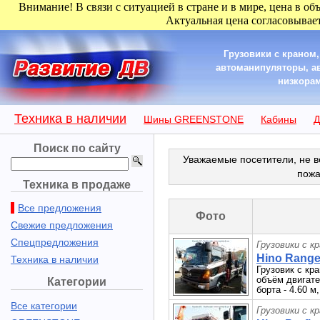
Внимание! В связи с ситуацией в стране и в мире, цена в об
Актуальная цена согласовывает
Грузовики с краном
автоманипуляторы, а
низкорам
Техника в наличии
Шины GREENSTONE
Кабины
Д
Поиск по сайту
Уважаемые посетители, не в
пожа
Техника в продаже
Все предложения
Фото
Свежие предложения
Спецпредложения
Грузовики с к
Hino Ranger
Техника в наличии
Грузовик с кран
объём двигател
Категории
борта - 4.60 м
Все категории
Грузовики с к