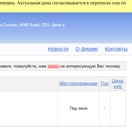
 неверна. Актуальная цена согласовывается в переписке или по
н Соосан, HIAB Хиаб, CSS. Цена в
Новости
О фирме
Контакты
заказ
равьте, пожалуйста, нам
на интересующую Вас технику.
Цена,
Местоположение
Год
руб.
Под заказ
-