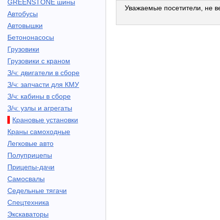
GREENSTONE шины
Уважаемые посетители, не ве
Автобусы
Автовышки
Бетононасосы
Грузовики
Грузовики с краном
З/ч: двигатели в сборе
З/ч: запчасти для КМУ
З/ч: кабины в сборе
З/ч: узлы и агрегаты
Крановые установки
Краны самоходные
Легковые авто
Полуприцепы
Прицепы-дачи
Самосвалы
Седельные тягачи
Спецтехника
Экскаваторы