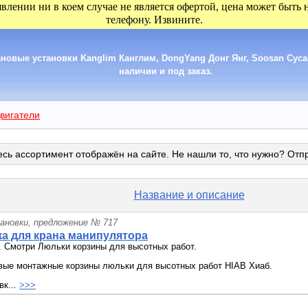
явлении ни в коем случае не является офертой, цена может быть
телефону. Извините.
новые установки Kanglim Канглим, DongYang Донг Янг, Soosan Суса
наличии и под заказ.
вигатели
сь ассортимент отображён на сайте. Не нашли то, что нужно? Отп
Название и описание
ановки, предложение № 717
ка для крана манипулятора
. Смотри Люльки корзины для высотных работ.
вые монтажные корзины люльки для высотных работ HIAB Хиаб.
вк...
>>>