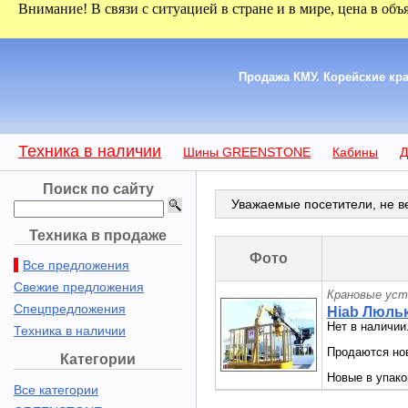
Внимание! В связи с ситуацией в стране и в мире, цена в объ
Продажа КМУ. Корейские кра
Техника в наличии
Шины GREENSTONE
Кабины
Д
Поиск по сайту
Уважаемые посетители, не ве
Техника в продаже
Фото
Все предложения
Свежие предложения
Крановые уст
Спецпредложения
Hiab Люль
Нет в наличии
Техника в наличии
Продаются но
Категории
Новые в упако
Все категории