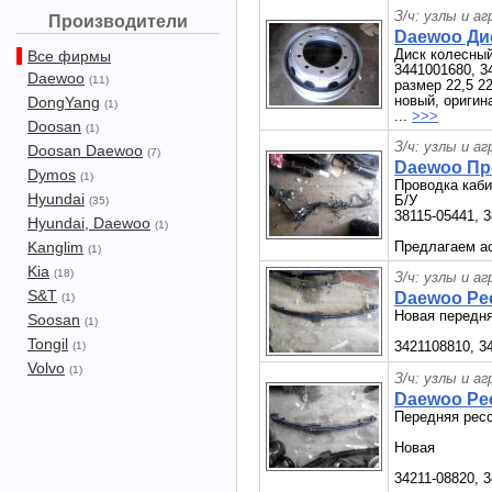
З/ч: узлы и а
Производители
Daewoo Дис
Диск колесный
Все фирмы
3441001680, 34
Daewoo
(11)
размер 22,5 22
новый, оригин
DongYang
(1)
...
>>>
Doosan
(1)
З/ч: узлы и а
Doosan Daewoo
(7)
Daewoo Пр
Dymos
(1)
Проводка ка
Hyundai
Б/У
(35)
38115-05441, 
Hyundai, Daewoo
(1)
Kanglim
Предлагаем ас
(1)
Kia
(18)
З/ч: узлы и а
S&T
Daewoo Рес
(1)
Новая передня
Soosan
(1)
Tongil
3421108810, 3
(1)
Volvo
(1)
З/ч: узлы и а
Daewoo Рес
Передняя ресс
Новая
34211-08820, 