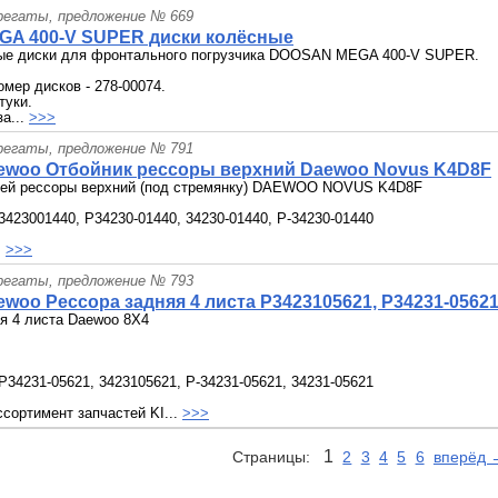
грегаты, предложение № 669
GA 400-V SUPER диски колёсные
ые диски для фронтального погрузчика DOOSAN MEGA 400-V SUPER.
мер дисков - 278-00074.
туки.
за...
>>>
грегаты, предложение № 791
ewoo Отбойник рессоры верхний Daewoo Novus K4D8F
ней рессоры верхний (под стремянку) DAEWOO NOVUS K4D8F
3423001440, P34230-01440, 34230-01440, P-34230-01440
.
>>>
грегаты, предложение № 793
woo Рессора задняя 4 листа P3423105621, P34231-05621
я 4 листа Daewoo 8X4
P34231-05621, 3423105621, P-34231-05621, 34231-05621
сортимент запчастей KI...
>>>
1
Страницы:
2
3
4
5
6
вперёд 