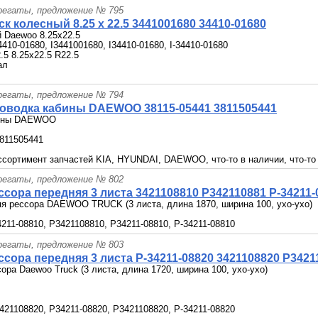
грегаты, предложение № 795
к колесный 8.25 x 22.5 3441001680 34410-01680
 Daewoo 8.25x22.5
410-01680, I3441001680, I34410-01680, I-34410-01680
.5 8.25х22.5 R22.5
ал
грегаты, предложение № 794
оводка кабины DAEWOO 38115-05441 3811505441
бины DAEWOO
3811505441
сортимент запчастей KIA, HYUNDAI, DAEWOO, что-то в наличии, что-то п
грегаты, предложение № 802
сора передняя 3 листа 3421108810 P342110881 P-34211-
я рессора DAEWOO TRUCK (3 листа, длина 1870, ширина 100, ухо-ухо)
4211-08810, P3421108810, P34211-08810, P-34211-08810
грегаты, предложение № 803
сора передняя 3 листа P-34211-08820 3421108820 P3421
ора Daewoo Truck (3 листа, длина 1720, ширина 100, ухо-ухо)
3421108820, P34211-08820, P3421108820, P-34211-08820