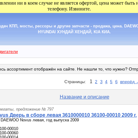
явлении ни в коем случае не является офертой, цена может быть
телефону. Извините.
дач КПП, мосты, рессоры и другие запчасти - продажа, цена. DA
HYUNDAI ХУНДАЙ ХЕНДАЙ, KIA КИА.
вигатели
сь ассортимент отображён на сайте. Не нашли то, что нужно? Отп
1
Страницы:
2
3
4
5
6
вперёд 
Название и описание
грегаты, предложение № 797
us Дверь в сборе левая 3610000010 36100-00010 2009 г.
е DAEWOO Novus левая, год выпуска 2009
100-00010
100-00060
100-00014