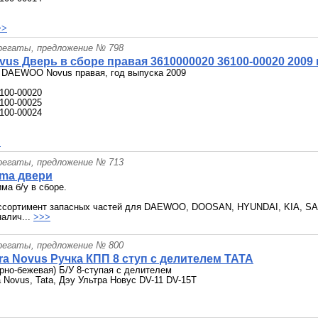
>>
грегаты, предложение № 798
us Дверь в сборе правая 3610000020 36100-00020 2009 г
е DAEWOO Novus правая, год выпуска 2009
100-00020
100-00025
100-00024
>
грегаты, предложение № 713
ima двери
ма б/у в сборе.
ссортимент запасных частей для DAEWOO, DOOSAN, HYUNDAI, KIA, SA
налич...
>>>
грегаты, предложение № 800
ra Novus Ручка КПП 8 ступ с делителем TATA
рно-бежевая) Б/У 8-ступая с делителем
Novus, Tata, Дэу Ультра Новус DV-11 DV-15­T