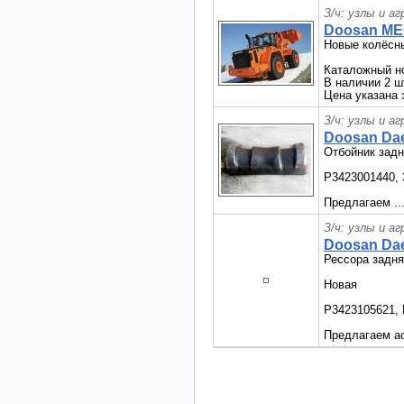
З/ч: узлы и а
Doosan ME
Новые колёсн
Каталожный но
В наличии 2 ш
Цена указана 
З/ч: узлы и а
Doosan Da
Отбойник зад
P3423001440, 
Предлагаем ..
З/ч: узлы и а
Doosan Dae
Рессора задня
Новая
P3423105621, 
Предлагаем ас