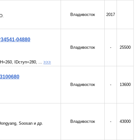
Владивосток
2017
O.
P34541-04880
Владивосток
-
25500
260, IDступ=280, ...
>>>
3100680
Владивосток
-
13600
Владивосток
-
43000
ongyang, Soosan и др.