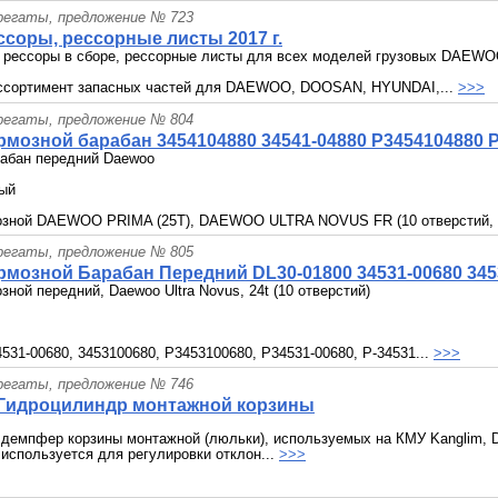
грегаты, предложение № 723
соры, рессорные листы 2017 г.
 рессоры в сборе, рессорные листы для всех моделей грузовых DAEWO
ссортимент запасных частей для DAEWOO, DOOSAN, HYUNDAI,...
>>>
грегаты, предложение № 804
мозной барабан 3454104880 34541-04880 P3454104880 
рабан передний Daewoo
вый
озной DAEWOO PRIMA (25T), DAEWOO ULTRA NOVUS FR (10 отверстий, H=
грегаты, предложение № 805
рмозной Барабан Передний DL30-01800 34531-00680 345
зной передний, Daewoo Ultra Novus, 24t (10 отверстий)
4531-00680, 3453100680, P3453100680, P34531-00680, P-34531...
>>>
грегаты, предложение № 746
Гидроцилиндр монтажной корзины
демпфер корзины монтажной (люльки), используемых на КМУ Kanglim, D
используется для регулировки отклон...
>>>