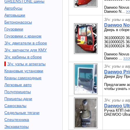
GREENSTONE шины
Daewoo Novus
Автобусы
Daewoo N...
>
Автовышки
З/ч: узлы и а
Бетононасосы
Daewoo Nov
Грузовики
Дверь в сбор
Грузовики с краном
3610000020 36
3610000025 36
З/ч: двигатели в сборе
3610000024 36
З/ч: запчасти для КМУ
Daewoo Novus
З/ч: кабины в сборе
Daewoo ...
>>
З/ч: узлы и агрегаты
З/ч: узлы и а
Крановые установки
Daewoo Pr
Двери Дэу При
Краны самоходные
Легковые авто
Предлагаем а
чтобы узнать 
Полуприцепы
Прицепы-дачи
З/ч: узлы и а
Самосвалы
Daewoo Ult
Ручка КПП (чё
Седельные тягачи
DAEWOO Ultra 
Спецтехника
Экскаваторы