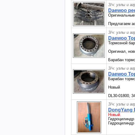
З/ч: узлы и а
Daewoo рес
Оригинальные
Предлагаем а
З/ч: узлы и а
Daewoo Тор
Тормозной ба
Оригинал, но
Барабан торм
З/ч: узлы и а
Daewoo То
Барабан тормо
Новый
DL30-01800, 3
З/ч: узлы и а
DongYang 
Новый.
Гидроцилиндр 
Гидроцилиндр 