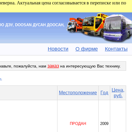
 неверна. Актуальная цена согласовывается в переписке или по
EWOO ДЭУ, DOOSAN ДУСАН ДООСАН,
Новости
О фирме
Контакты
заказ
равьте, пожалуйста, нам
на интересующую Вас технику.
→
Цена,
Местоположение
Год
руб.
ПРОДАН
2009