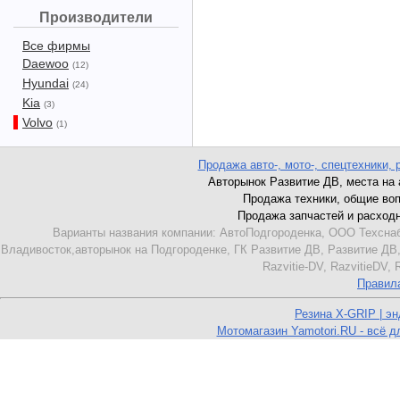
Производители
Все фирмы
Daewoo
(12)
Hyundai
(24)
Kia
(3)
Volvo
(1)
Продажа авто-, мото-, спецтехники, 
Авторынок Развитие ДВ, места на ав
Продажа техники, общие вопро
Продажа запчастей и расходник
Варианты названия компании: АвтоПодгороденка, ООО Техснаб
Владивосток,авторынок на Подгороденке, ГК Развитие ДВ, Развитие ДВ,
Razvitie-DV, RazvitieDV,
Правил
Резина X-GRIP | э
Мотомагазин Yamotori.RU - всё д