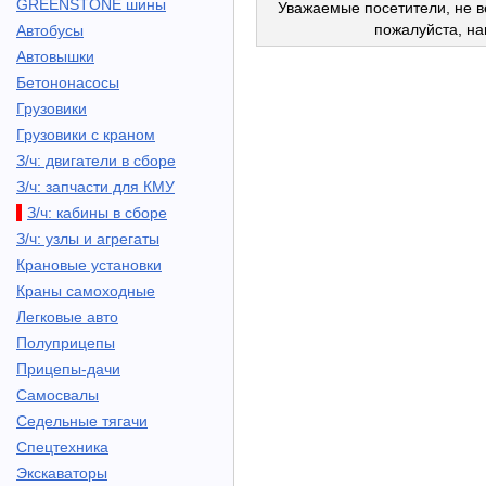
GREENSTONE шины
Уважаемые посетители, не в
пожалуйста, н
Автобусы
Автовышки
Бетононасосы
Грузовики
Грузовики с краном
З/ч: двигатели в сборе
З/ч: запчасти для КМУ
З/ч: кабины в сборе
З/ч: узлы и агрегаты
Крановые установки
Краны самоходные
Легковые авто
Полуприцепы
Прицепы-дачи
Самосвалы
Седельные тягачи
Спецтехника
Экскаваторы