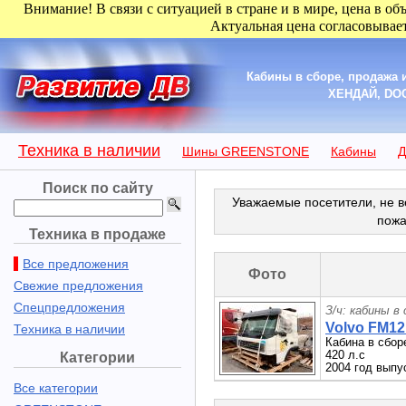
Внимание! В связи с ситуацией в стране и в мире, цена в об
Актуальная цена согласовывает
Кабины в сборе, продажа
ХЕНДАЙ, DO
Техника в наличии
Шины GREENSTONE
Кабины
Д
Поиск по сайту
Уважаемые посетители, не в
пожа
Техника в продаже
Все предложения
Фото
Свежие предложения
Спецпредложения
З/ч: кабины в
Volvo FM12 
Техника в наличии
Кабина в сбо
420 л.с
Категории
2004 год выпу
Все категории