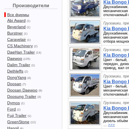
Kia Bongo II
Производители
Двухкабинник. 
механическая 
Все фирмы
отключаемый 
Abi Award
(1)
Грузовики, пр
Beyerland
(1)
Kia Bongo II
Burstner
Двухкабинник. 
(1)
механическая 
Caravelair
(1)
отбора мощнос
CS Machinery
(2)
Грузовики, пр
DaeHan Trailer
(14)
Kia Bongo II
Daewoo
(135)
Цвет - белый,
передач, дизе
Dalim Trailer
(1)
привод, вал о
Dethleffs
(2)
Грузовики, пр
DongYang
(4)
Kia Bongo II
Doosan
(7)
Цвет - белый, 
Doosan Daewoo
механическая 
(9)
отключаемый 
Doosung Trailer
(3)
Dymos
Грузовики, пр
(1)
Kia Bongo II
Ford
(2)
Двухкабинник. 
Fuji Trailer
(1)
механическая 
дизель объём 
GreenStone
(12)
...
>>>
Hangil
(6)