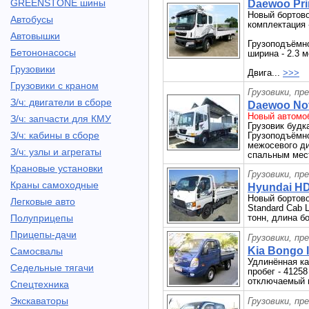
GREENSTONE шины
Daewoo Prim
Новый бортово
Автобусы
комплектация -
Автовышки
Грузоподъёмнос
Бетононасосы
ширина - 2.3 м
Грузовики
Двига...
>>>
Грузовики с краном
Грузовики, пр
З/ч: двигатели в сборе
Daewoo Nov
Новый автомоб
З/ч: запчасти для КМУ
Грузовик буд
З/ч: кабины в сборе
Грузоподъёмно
межосевого д
З/ч: узлы и агрегаты
спальным мест
Крановые установки
Грузовики, пр
Краны самоходные
Hyundai HD
Новый бортово
Легковые авто
Standard Cab 
Полуприцепы
тонн, длина бо
Прицепы-дачи
Грузовики, пр
Kia Bongo II
Самосвалы
Удлинённая ка
Седельные тягачи
пробег - 4125
отключаемый п
Спецтехника
Экскаваторы
Грузовики, пр