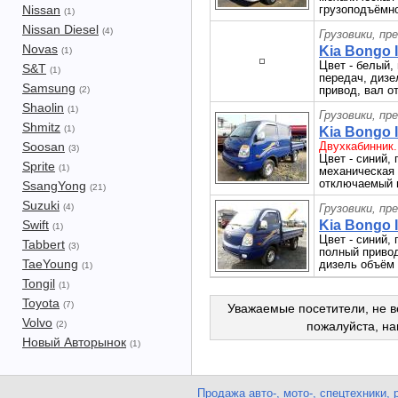
Nissan
грузоподъёмнос
(1)
Nissan Diesel
(4)
Грузовики, пр
Novas
Kia Bongo II
(1)
Цвет - белый,
S&T
(1)
передач, дизе
Samsung
привод, вал о
(2)
Shaolin
(1)
Грузовики, пр
Shmitz
(1)
Kia Bongo II
Soosan
Двухкабинник.
(3)
Цвет - синий, 
Sprite
(1)
механическая 
отключаемый п
SsangYong
(21)
Suzuki
(4)
Грузовики, пр
Swift
Kia Bongo II
(1)
Цвет - синий, 
Tabbert
(3)
полный привод
TaeYoung
дизель объём -
(1)
Tongil
(1)
Toyota
(7)
Уважаемые посетители, не в
Volvo
(2)
пожалуйста, н
Новый Авторынок
(1)
Продажа авто-, мото-, спецтехники, 