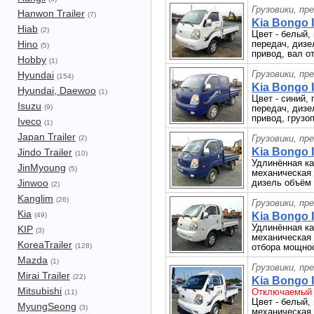
Грузовики, пр
Hanwon Trailer
(7)
Kia Bongo II
Hiab
(2)
Цвет - белый,
Hino
передач, дизе
(5)
привод, вал о
Hobby
(1)
Грузовики, пр
Hyundai
(154)
Kia Bongo II
Hyundai, Daewoo
(1)
Цвет - синий, 
Isuzu
(9)
передач, дизе
привод, грузоп
Iveco
(1)
Japan Trailer
Грузовики, пр
(2)
Kia Bongo II
Jindo Trailer
(10)
Удлинённая каб
JinMyoung
(5)
механическая 
Jinwoo
дизель объём 
(2)
Kanglim
(26)
Грузовики, пр
Kia
Kia Bongo II
(49)
Удлинённая каб
KIP
(3)
механическая 
KoreaTrailer
(128)
отбора мощнос
Mazda
(1)
Грузовики, пр
Mirai Trailer
(22)
Kia Bongo II
Mitsubishi
Отключаемый 
(11)
Цвет - белый, 
MyungSeong
(3)
механическая 