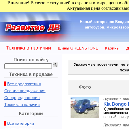
Внимание! В связи с ситуацией в стране и в мире, цена в об
Актуальная цена согласовывает
Новый авторынок Владиво
автобусов, микроавтобу
Техника в наличии
Шины GREENSTONE
Кабины
Д
Поиск по сайту
Уважаемые посетители, не в
пожа
Техника в продаже
Все предложения
Фото
Свежие предложения
Спецпредложения
Грузовики, пр
Kia Bongo II
Техника в наличии
Удлинённая каб
механическая 
Категории
полный привод
Все категории
Грузовики, пр