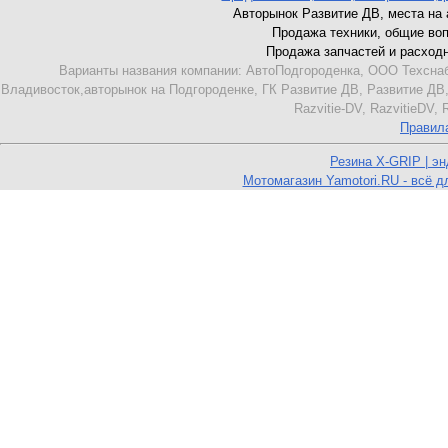
Авторынок Развитие ДВ, места на ав
Продажа техники, общие вопро
Продажа запчастей и расходник
Варианты названия компании: АвтоПодгороденка, ООО Техснаб
Владивосток,авторынок на Подгороденке, ГК Развитие ДВ, Развитие ДВ,
Razvitie-DV, RazvitieDV,
Правил
Резина X-GRIP | э
Мотомагазин Yamotori.RU - всё д