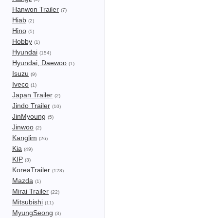
Hanwon Trailer
(7)
Hiab
(2)
Hino
(5)
Hobby
(1)
Hyundai
(154)
Hyundai, Daewoo
(1)
Isuzu
(9)
Iveco
(1)
Japan Trailer
(2)
Jindo Trailer
(10)
JinMyoung
(5)
Jinwoo
(2)
Kanglim
(26)
Kia
(49)
KIP
(3)
KoreaTrailer
(128)
Mazda
(1)
Mirai Trailer
(22)
Mitsubishi
(11)
MyungSeong
(3)