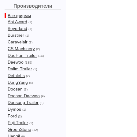
Производители
Все фирмы
Abi Award
(1)
Beyerland
(1)
Burstner
(1)
Caravelair
(1)
CS Machinery
(2)
DaeHan Trailer
(14)
Daewoo
(135)
Dalim Trailer
(1)
Dethleffs
(2)
DongYang
(4)
Doosan
(7)
Doosan Daewoo
(9)
Doosung Trailer
(3)
Dymos
(1)
Ford
(2)
Fuji Trailer
(1)
GreenStone
(12)
Hangil
(6)