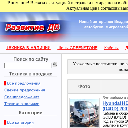
Внимание! В связи с ситуацией в стране и в мире, цена в об
Актуальная цена согласовывает
Новый авторынок Владиво
автобусов, микроавтобу
Техника в наличии
Шины GREENSTONE
Кабины
Д
Поиск по сайту
Уважаемые посетители, не в
пожа
Техника в продаже
Все предложения
Фото
Свежие предложения
Спецпредложения
З/ч: кабины в
Hyundai H
Техника в наличии
(D4DD) 2007
Категории
Кабина в сбор
GOLD (D4DD)
Год выпуска 2
Все категории
Бампер в комп