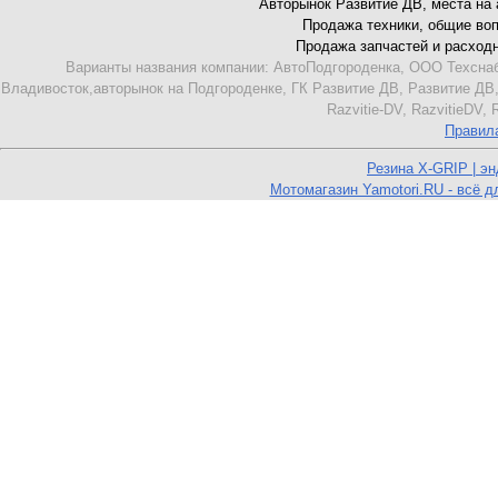
Авторынок Развитие ДВ, места на ав
Продажа техники, общие вопро
Продажа запчастей и расходник
Варианты названия компании: АвтоПодгороденка, ООО Техснаб
Владивосток,авторынок на Подгороденке, ГК Развитие ДВ, Развитие ДВ,
Razvitie-DV, RazvitieDV,
Правил
Резина X-GRIP | э
Мотомагазин Yamotori.RU - всё д