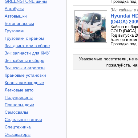
GREENSTONE шины
Проводка под 
Автобусы
З/ч: кабины в
Hyundai H
Автовышки
(D4GA) 2009
Бетононасосы
Кабина в сбор
Грузовики
GOLD (D4GA)
Год выпуска 2
Грузовики с краном
Бампер в комп
Проводка под 
З/ч: двигатели в сборе
З/ч: запчасти для КМУ
Уважаемые посетители, не в
З/ч: кабины в сборе
пожалуйста, н
З/ч: узлы и агрегаты
Крановые установки
Краны самоходные
Легковые авто
Полуприцепы
Прицепы-дачи
Самосвалы
Седельные тягачи
Спецтехника
Экскаваторы