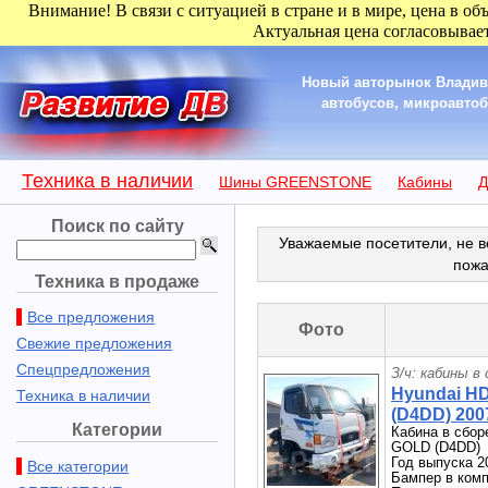
Внимание! В связи с ситуацией в стране и в мире, цена в об
Актуальная цена согласовывает
Новый авторынок Владиво
автобусов, микроавтобу
Техника в наличии
Шины GREENSTONE
Кабины
Д
Поиск по сайту
Уважаемые посетители, не в
пожа
Техника в продаже
Все предложения
Фото
Свежие предложения
Спецпредложения
З/ч: кабины в
Hyundai H
Техника в наличии
(D4DD) 2007
Категории
Кабина в сбор
GOLD (D4DD)
Год выпуска 2
Все категории
Бампер в комп