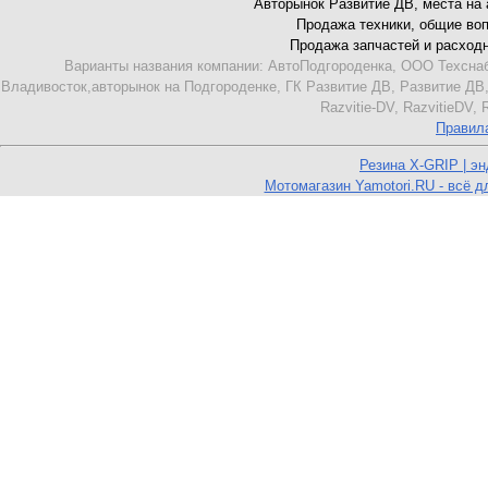
Авторынок Развитие ДВ, места на ав
Продажа техники, общие вопро
Продажа запчастей и расходник
Варианты названия компании: АвтоПодгороденка, ООО Техснаб
Владивосток,авторынок на Подгороденке, ГК Развитие ДВ, Развитие ДВ,
Razvitie-DV, RazvitieDV,
Правил
Резина X-GRIP | э
Мотомагазин Yamotori.RU - всё д