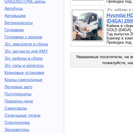
GREENSTONE шины
Проводка под 
Автобусы
З/ч: кабины в
Hyundai H
Автовышки
(D4GA) 2009
Бетононасосы
Кабина в сбор
Грузовики
GOLD (D4GA)
Год выпуска 2
Грузовики с краном
Бампер в комп
Проводка под 
З/ч: двигатели в сборе
З/ч: запчасти для КМУ
Уважаемые посетители, не в
З/ч: кабины в сборе
пожалуйста, н
З/ч: узлы и агрегаты
Крановые установки
Краны самоходные
Легковые авто
Полуприцепы
Прицепы-дачи
Самосвалы
Седельные тягачи
Спецтехника
Экскаваторы