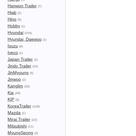
Hanwon Trailer
(7)
Hiab
(2)
Hino
(5)
Hobby
(1)
Hyundai
(154)
Hyundai, Daewoo
(1)
Isuzu
(9)
Iveco
(1)
Japan Trailer
(2)
Jindo Trailer
(10)
JinMyoung
(5)
Jinwoo
(2)
Kanglim
(26)
Kia
(49)
KIP
(3)
KoreaTrailer
(128)
Mazda
(1)
Mirai Trailer
(22)
Mitsubishi
(11)
MyungSeong
(3)