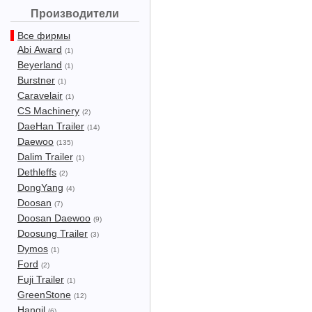
Производители
Все фирмы
Abi Award
(1)
Beyerland
(1)
Burstner
(1)
Caravelair
(1)
CS Machinery
(2)
DaeHan Trailer
(14)
Daewoo
(135)
Dalim Trailer
(1)
Dethleffs
(2)
DongYang
(4)
Doosan
(7)
Doosan Daewoo
(9)
Doosung Trailer
(3)
Dymos
(1)
Ford
(2)
Fuji Trailer
(1)
GreenStone
(12)
Hangil
(6)