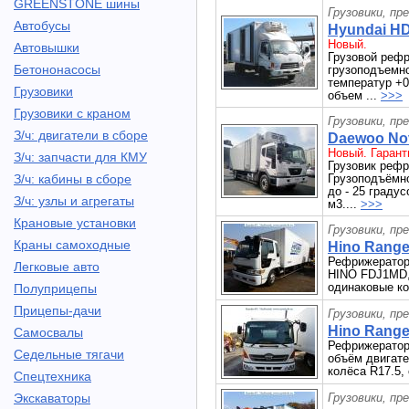
GREENSTONE шины
Грузовики, пр
Автобусы
Hyundai HD
Новый.
Автовышки
Грузовой реф
Бетононасосы
грузоподъемнос
температур +0
Грузовики
объем ...
>>>
Грузовики с краном
Грузовики, пр
З/ч: двигатели в сборе
Daewoo Nov
Новый. Гарант
З/ч: запчасти для КМУ
Грузовик ре
З/ч: кабины в сборе
Грузоподъёмно
до - 25 градус
З/ч: узлы и агрегаты
м3....
>>>
Крановые установки
Грузовики, пр
Краны самоходные
Hino Ranger
Рефрижератор 
Легковые авто
HINO FDJ1MD, 
одинаковые ко
Полуприцепы
Прицепы-дачи
Грузовики, пр
Hino Ranger
Самосвалы
Рефрижератор 
Седельные тягачи
объём двигате
колёса R17.5,
Спецтехника
Экскаваторы
Грузовики, пр