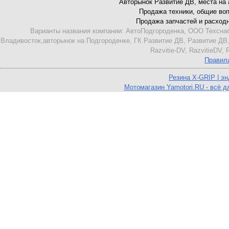
Авторынок Развитие ДВ, места на ав
Продажа техники, общие вопро
Продажа запчастей и расходник
Варианты названия компании: АвтоПодгороденка, ООО Техснаб
Владивосток,авторынок на Подгороденке, ГК Развитие ДВ, Развитие ДВ,
Razvitie-DV, RazvitieDV,
Правил
Резина X-GRIP | э
Мотомагазин Yamotori.RU - всё д