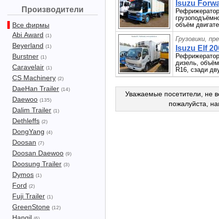
Isuzu Forwa
Производители
Рефрижератор о
грузоподъёмнос
Все фирмы
объём двигател
Abi Award
(1)
Грузовики, пр
Beyerland
(1)
Isuzu Elf 20
Burstner
Рефрижератор о
(1)
дизель, объём
Caravelair
(1)
R16, сзади дв
CS Machinery
(2)
DaeHan Trailer
(14)
Уважаемые посетители, не в
Daewoo
(135)
пожалуйста, н
Dalim Trailer
(1)
Dethleffs
(2)
DongYang
(4)
Doosan
(7)
Doosan Daewoo
(9)
Doosung Trailer
(3)
Dymos
(1)
Ford
(2)
Fuji Trailer
(1)
GreenStone
(12)
Hangil
(6)