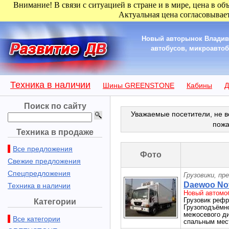
Внимание! В связи с ситуацией в стране и в мире, цена в об
Актуальная цена согласовывает
Новый авторынок Владиво
автобусов, микроавтобу
Техника в наличии
Шины GREENSTONE
Кабины
Д
Поиск по сайту
Уважаемые посетители, не в
пожа
Техника в продаже
Все предложения
Фото
Свежие предложения
Спецпредложения
Грузовики, пр
Daewoo Nov
Техника в наличии
Новый автомоб
Грузовик ре
Категории
Грузоподъёмно
межосевого д
Все категории
спальным мест