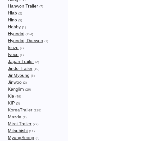
Hanwon Trailer
(7)
Hiab
(2)
Hino
(5)
Hobby
(1)
Hyundai
(154)
Hyundai, Daewoo
(1)
Isuzu
(9)
Iveco
(1)
Japan Trailer
(2)
Jindo Trailer
(10)
JinMyoung
(5)
Jinwoo
(2)
Kanglim
(26)
Kia
(49)
KIP
(3)
KoreaTrailer
(128)
Mazda
(1)
Mirai Trailer
(22)
Mitsubishi
(11)
MyungSeong
(3)