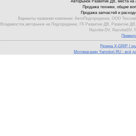
Авторынок Развитие ДВ, места на ав
Продажа техники, общие вопро
Продажа запчастей и расходник
Варианты названия компании: АвтоПодгороденка, ООО Техснаб
Владивосток,авторынок на Подгороденке, ГК Развитие ДВ, Развитие ДВ,
Razvitie-DV, RazvitieDV,
Правил
Резина X-GRIP | э
Мотомагазин Yamotori.RU - всё д