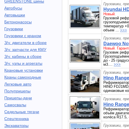
GREENSTONE шины
Грузовики, пр
Автобусы
Hyundai HD
Новый.
Автовышки
Грузовой реф
Бетононасосы
грузоподъемнос
температур +0
Грузовики
объем ...
>>>
Грузовики с краном
Грузовики, пр
З/ч: двигатели в сборе
Daewoo Nov
Новый. Гарант
З/ч: запчасти для КМУ
Грузовик ре
З/ч: кабины в сборе
Грузоподъёмно
до - 25 градус
З/ч: узлы и агрегаты
м3....
>>>
Крановые установки
Грузовики, пр
Краны самоходные
Hino Ranger
Рефрижератор 
Легковые авто
HINO FDJ1MD, 
одинаковые ко
Полуприцепы
Прицепы-дачи
Грузовики, пр
Hino Ranger
Самосвалы
Рефрижератор 
Седельные тягачи
объём двигате
колёса R17.5,
Спецтехника
Экскаваторы
Грузовики, пр