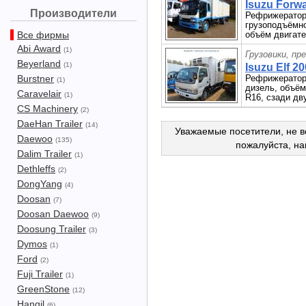
Isuzu Forwa
Производители
Рефрижератор о
грузоподъёмнос
Все фирмы
объём двигател
Abi Award
(1)
Грузовики, пр
Beyerland
(1)
Isuzu Elf 20
Burstner
Рефрижератор о
(1)
дизель, объём
Caravelair
(1)
R16, сзади дв
CS Machinery
(2)
DaeHan Trailer
(14)
Уважаемые посетители, не в
Daewoo
(135)
пожалуйста, н
Dalim Trailer
(1)
Dethleffs
(2)
DongYang
(4)
Doosan
(7)
Doosan Daewoo
(9)
Doosung Trailer
(3)
Dymos
(1)
Ford
(2)
Fuji Trailer
(1)
GreenStone
(12)
Hangil
(6)