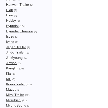
Hanwon Trailer
(7)
Hiab
(2)
Hino
(5)
Hobby
(1)
Hyundai
(154)
Hyundai, Daewoo
(1)
Isuzu
(9)
Iveco
(1)
Japan Trailer
(2)
Jindo Trailer
(10)
JinMyoung
(5)
Jinwoo
(2)
Kanglim
(26)
Kia
(49)
KIP
(3)
KoreaTrailer
(128)
Mazda
(1)
Mirai Trailer
(22)
Mitsubishi
(11)
MyungSeong
(3)