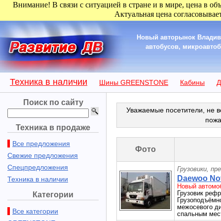
Внимание! В связи с ситуацией в стране и в мире, цена в об
Актуальная цена согласовывает
Новый авторынок Владиво
автобусов, микроавтобу
Техника в наличии
Шины GREENSTONE
Кабины
Д
Поиск по сайту
Уважаемые посетители, не в
пожа
Техника в продаже
Все предложения
Фото
Свежие предложения
Спецпредложения
Грузовики, пр
Daewoo Nov
Техника в наличии
Новый автомоб
Грузовик ре
Категории
Грузоподъёмно
межосевого д
Все категории
спальным мест