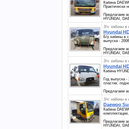
Кабина DAEW
Практически но
Предлагаем ас
HYUNDAI, DAEW
З/ч: кабины в
Hyundai HD
Б/у кабины в 
выпуска - 2008
Предлагаем ас
HYUNDAI, DAE
З/ч: кабины в
Hyundai HD
Кабина HYUND
Год выпуска -
пластик, подн
Предлагаем ас
З/ч: кабины в
Daewoo Sup
Кабина DAEWOO
комплектации,
Предлагаем ас
HYUNDAI, DAE