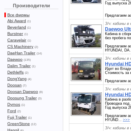
Год выпуска 2
Производители
Все фирмы
Предлагаем ас
Abi Award
(1)
З/ч: кабины в
Beyerland
(1)
Daewoo Ult
Burstner
Кабина в сбор
(1)
без пробега п
Caravelair
(1)
Предлагаем ас
CS Machinery
(2)
HYUNDAI, DA.
DaeHan Trailer
(14)
З/ч: кабины в
Daewoo
(135)
Hyundai HD
Dalim Trailer
(1)
Идет во Влади
Dethleffs
Стоимость за 
(2)
DongYang
(4)
Предлагаем ас
Doosan
(7)
З/ч: кабины в
Doosan Daewoo
(9)
Hyundai HD
Doosung Trailer
(3)
Кабина в раз
Проводка под
Dymos
(1)
Год выпуска 2
Ford
(2)
Предлагаем ас
Fuji Trailer
(1)
HYUND...
>>>
GreenStone
(12)
З/ч: кабины в
Hangil
(6)