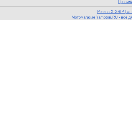
Правил
Резина X-GRIP | э
Мотомагазин Yamotori.RU - всё д