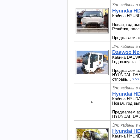
З/ч: кабины в
Hyundai HD
Кабина HYUND
Новая, год вы
Решётка, плас
Предлагаем а
З/ч: кабины в
Daewoo Nov
Кабина DAEW
Год выпуска - 
Предлагаем ас
HYUNDAI, DAEW
отправь...
>>>
З/ч: кабины в
Hyundai HD
Кабина HYUD
Новая, год вы
Предлагаем ас
HYUNDAI, DA
З/ч: кабины в
Hyundai HD
Кабина HYUND