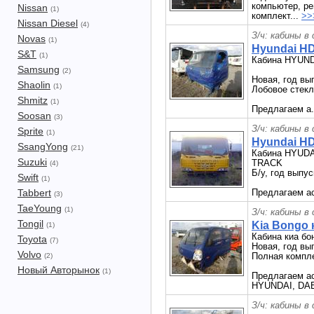
компьютер, ре
Nissan
(1)
комплект...
>>
Nissan Diesel
(4)
З/ч: кабины в
Novas
(1)
Hyundai HD
S&T
(1)
Кабина HYUND
Samsung
(2)
Новая, год вып
Shaolin
(1)
Лобовое стекл
Shmitz
(1)
Предлагаем а.
Soosan
(3)
З/ч: кабины в
Sprite
(1)
Hyundai H
SsangYong
(21)
Кабина HYUD
Suzuki
TRACK
(4)
Б/у, год выпус
Swift
(1)
Tabbert
Предлагаем ас
(3)
TaeYoung
(1)
З/ч: кабины в
Tongil
Kia Bongo 
(1)
Кабина киа бо
Toyota
(7)
Новая, год вы
Volvo
Полная компл
(2)
Новый Авторынок
(1)
Предлагаем ас
HYUNDAI, DA
З/ч: кабины в