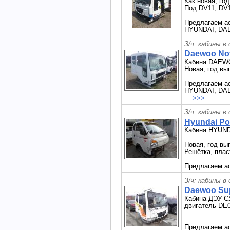
Как новая, год
Под DV11, DV
Предлагаем ас
HYUNDAI, DAE
З/ч: кабины в
Daewoo No
Кабина DAEW
Новая, год вып
Предлагаем ас
HYUNDAI, DAEW
...
>>>
З/ч: кабины в
Hyundai Po
Кабина HYUN
Новая, год вы
Решётка, плас
Предлагаем ас
З/ч: кабины в
Daewoo Sup
Кабина ДЭУ С
двигатель DE0
Предлагаем ас