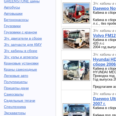
GREENSTONE шины
З/ч: кабины в
Автобусы
Daewoo Nov
Кабина в сбор
Автовышки
Бетононасосы
Кабина в сбор
л.с., без проб
Грузовики
З/ч: кабины в
Грузовики с краном
Volvo FM12 
З/ч: двигатели в сборе
Кабина в сбо
420 л.с
З/ч: запчасти для КМУ
2004 год выпу
З/ч: кабины в сборе
З/ч: кабины в
З/ч: узлы и агрегаты
Hyundai HD
Крановые установки
сборе 2006 
Кабина в сбо
Краны самоходные
HYUNDAI ME
Легковые авто
Проводка под
Год выпуска 2
Полуприцепы
Предлагаем ас
Прицепы-дачи
З/ч: кабины в
Самосвалы
Daewoo Ult
Седельные тягачи
2007 г.
Спецтехника
Кабина в сбор
Экскаваторы
Кабина под дв