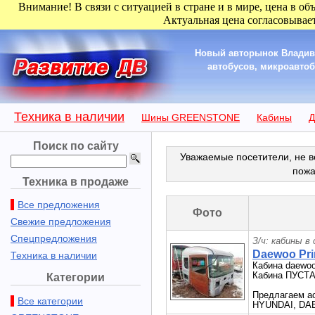
Внимание! В связи с ситуацией в стране и в мире, цена в об
Актуальная цена согласовывает
Новый авторынок Владиво
автобусов, микроавтобу
Техника в наличии
Шины GREENSTONE
Кабины
Д
Поиск по сайту
Уважаемые посетители, не в
пожа
Техника в продаже
Все предложения
Фото
Свежие предложения
Спецпредложения
З/ч: кабины в
Daewoo Pri
Техника в наличии
Кабина daewoo
Кабина ПУСТАЯ
Категории
Предлагаем ас
Все категории
HYUNDAI, DA