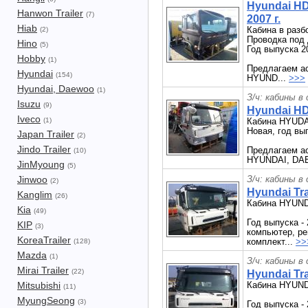
Hyundai HD
Hanwon Trailer
(7)
2007 г.
Hiab
Кабина в раз
(2)
Проводка под
Hino
(5)
Год выпуска 2
Hobby
(1)
Предлагаем ас
Hyundai
(154)
HYUND...
>>>
Hyundai, Daewoo
(1)
З/ч: кабины в
Isuzu
(9)
Hyundai HD
Iveco
(1)
Кабина HYUD
Новая, год вы
Japan Trailer
(2)
Jindo Trailer
Предлагаем ас
(10)
HYUNDAI, DA
JinMyoung
(5)
Jinwoo
З/ч: кабины в
(2)
Hyundai Tr
Kanglim
(26)
Кабина HYUND
Kia
(49)
Год выпуска -
KIP
(3)
компьютер, ре
KoreaTrailer
комплект...
>>
(128)
Mazda
(1)
З/ч: кабины в
Mirai Trailer
(22)
Hyundai Tr
Mitsubishi
Кабина HYUND
(11)
MyungSeong
(3)
Год выпуска -