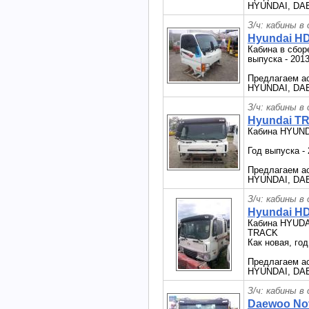
HYUNDAI, DAE
З/ч: кабины в
Hyundai HD
Кабина в сбор
выпуска - 2013
Предлагаем ас
HYUNDAI, DAEW
З/ч: кабины в
Hyundai TR
Кабина HYUN
Год выпуска -
Предлагаем ас
HYUNDAI, DAEW
З/ч: кабины в
Hyundai HD
Кабина HYUD
TRACK
Как новая, год
Предлагаем ас
HYUNDAI, DAE
З/ч: кабины в
Daewoo Nov