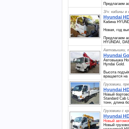
Предлагаем а
З/ч: кабины в
Hyundai HD
Кабина HYUND
Новая, год вы
Предлагаем ас
HYUNDAI, DAE
Автовышки, п
Hyundai Gol
Автовышка Hor
Hyndai Gold.
Высота подъёма
вращается на 
Грузовики, пр
Hyundai HD
Новый бортово
Standard Cab 
тонн, длина бо
Грузовики с к
Hyundai HD
Новый автомоб
Новый грузово
установкой 