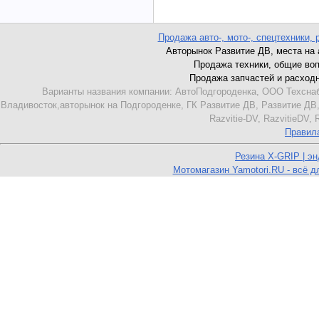
Продажа авто-, мото-, спецтехники, 
Авторынок Развитие ДВ, места на ав
Продажа техники, общие вопро
Продажа запчастей и расходник
Варианты названия компании: АвтоПодгороденка, ООО Техснаб
Владивосток,авторынок на Подгороденке, ГК Развитие ДВ, Развитие ДВ,
Razvitie-DV, RazvitieDV,
Правил
Резина X-GRIP | э
Мотомагазин Yamotori.RU - всё д