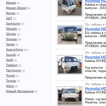
Hyundai HD
Nissan
(1)
Кабина в сбор
Nissan Diesel
выпуска - 2013
(4)
Novas
(1)
Предлагаем ас
HYUNDAI, DAEW
S&T
(1)
Samsung
(2)
З/ч: кабины в
Shaolin
Hyundai HD
(1)
Б/у кабины в 
Shmitz
(1)
выпуска - 2008
Soosan
(3)
Предлагаем ас
Sprite
(1)
HYUNDAI, DAE
SsangYong
(21)
З/ч: кабины в
Suzuki
(4)
Hyundai HD
Swift
(1)
Кабина HYUND
Tabbert
(3)
Год выпуска -
TaeYoung
пластик, подн
(1)
Tongil
(1)
Предлагаем ас
Toyota
(7)
З/ч: кабины в
Volvo
(2)
Hyundai HD
Новый Авторынок
(1)
Кабина HYUND
Новая, год вы
Решётка, плас