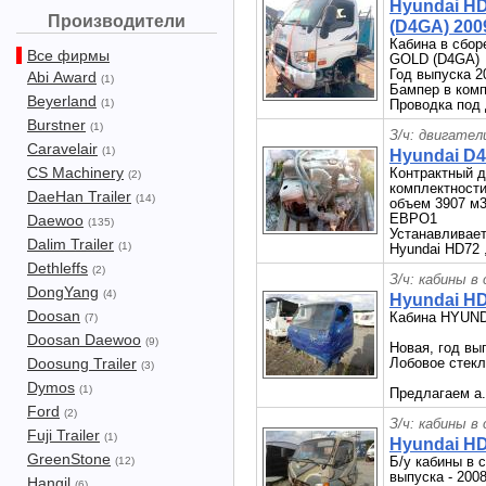
Hyundai H
Производители
(D4GA) 2009
Кабина в сбор
Все фирмы
GOLD (D4GA)
Год выпуска 2
Abi Award
(1)
Бампер в комп
Beyerland
(1)
Проводка под 
Burstner
(1)
З/ч: двигател
Caravelair
(1)
Hyundai D4
CS Machinery
Контрактный д
(2)
комплектности
DaeHan Trailer
(14)
объем 3907 м
ЕВРО1
Daewoo
(135)
Устанавливает
Dalim Trailer
(1)
Hyundai HD72 
Dethleffs
(2)
З/ч: кабины в
DongYang
(4)
Hyundai HD
Doosan
Кабина HYUND
(7)
Doosan Daewoo
(9)
Новая, год вып
Doosung Trailer
Лобовое стекл
(3)
Dymos
(1)
Предлагаем а.
Ford
(2)
З/ч: кабины в
Fuji Trailer
(1)
Hyundai HD
GreenStone
Б/у кабины в 
(12)
выпуска - 2008
Hangil
(6)