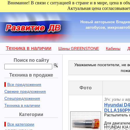
Внимание! В связи с ситуацией в стране и в мире, цена в об
Актуальная цена согласовывает
Новый авторынок Владиво
автобусов, микроавтобу
Техника в наличии
Шины GREENSTONE
Кабины
Д
Поиск по сайту
Уважаемые посетители, не в
пожа
Техника в продаже
Все предложения
Фото
Свежие предложения
Спецпредложения
З/ч: узлы и а
Hyundai D
Техника в наличии
DLLA160PN0
Категории
Распылитель 
Для двигателе
Все категории
HYUNDAI KIA