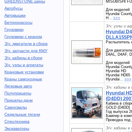
GREENSTONE шины
MISUBISHI FU
Автобусы
Для моделей
Hyundai Count
Автовышки
H...
>>>
Бетононасосы
З/ч: узлы и а
Грузовики
Hyundai D
Грузовики с краном
DLLA155PN2
Распылитель 
З/ч: двигатели в сборе
Для двигател
З/ч: запчасти для КМУ
D4AL, D4AF, D
З/ч: кабины в сборе
Для моделей
З/ч: узлы и агрегаты
Hyundai Count
Hyundai HD
Крановые установки
Hyundai HD65
Краны самоходные
Hyundai...
>>>
Легковые авто
З/ч: кабины в
Hyundai H
Полуприцепы
(D4DD) 2007
Прицепы-дачи
Кабина в сбор
Самосвалы
GOLD (D4DD)
Год выпуска 2
Седельные тягачи
Бампер в комп
Проводка под 
Спецтехника
З/ч: кабины в
Экскаваторы