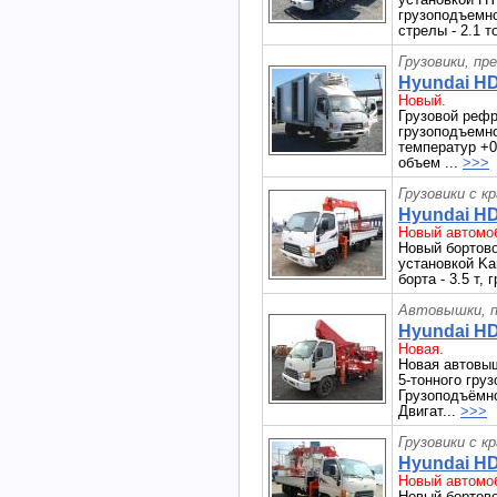
грузоподъемно
стрелы - 2.1 т
Грузовики, пр
Hyundai HD
Новый.
Грузовой реф
грузоподъемнос
температур +0
объем ...
>>>
Грузовики с к
Hyundai HD
Новый автомоб
Новый бортово
установкой Ka
борта - 3.5 т,
Автовышки, п
Hyundai HD
Новая.
Новая автовы
5-тонного гру
Грузоподъёмно
Двигат...
>>>
Грузовики с к
Hyundai HD
Новый автомоб
Новый бортово