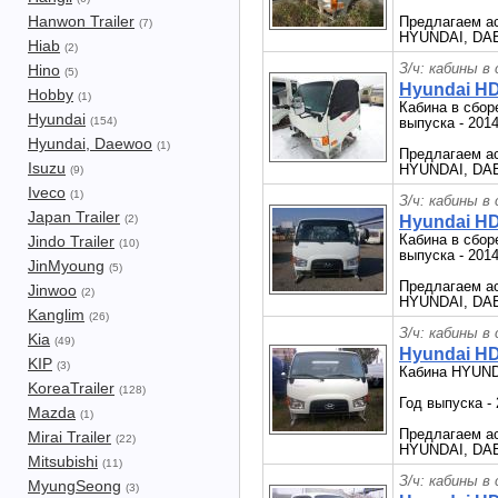
Hanwon Trailer
Предлагаем ас
(7)
HYUNDAI, DAE
Hiab
(2)
З/ч: кабины в
Hino
(5)
Hyundai HD
Hobby
(1)
Кабина в сбор
Hyundai
(154)
выпуска - 2014
Hyundai, Daewoo
(1)
Предлагаем ас
Isuzu
HYUNDAI, DAE
(9)
Iveco
(1)
З/ч: кабины в
Japan Trailer
(2)
Hyundai HD
Кабина в сбор
Jindo Trailer
(10)
выпуска - 2014
JinMyoung
(5)
Предлагаем ас
Jinwoo
(2)
HYUNDAI, DAE
Kanglim
(26)
З/ч: кабины в
Kia
(49)
Hyundai HD
KIP
(3)
Кабина HYUND
KoreaTrailer
(128)
Год выпуска -
Mazda
(1)
Предлагаем ас
Mirai Trailer
(22)
HYUNDAI, DAE
Mitsubishi
(11)
З/ч: кабины в
MyungSeong
(3)