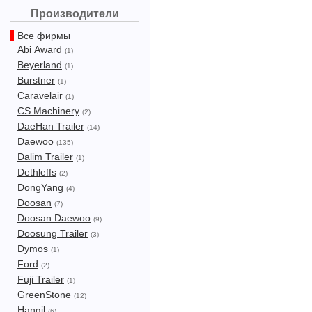
Производители
Все фирмы
Abi Award
(1)
Beyerland
(1)
Burstner
(1)
Caravelair
(1)
CS Machinery
(2)
DaeHan Trailer
(14)
Daewoo
(135)
Dalim Trailer
(1)
Dethleffs
(2)
DongYang
(4)
Doosan
(7)
Doosan Daewoo
(9)
Doosung Trailer
(3)
Dymos
(1)
Ford
(2)
Fuji Trailer
(1)
GreenStone
(12)
Hangil
(6)