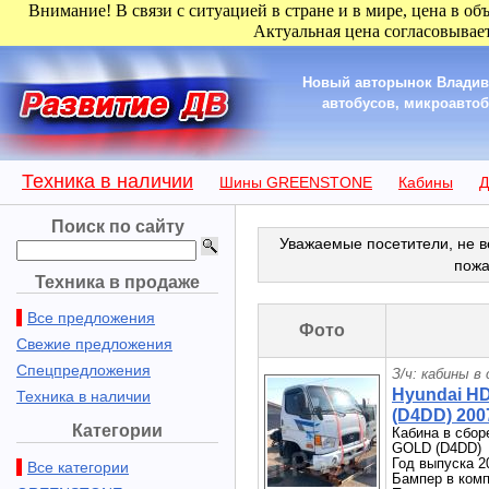
Внимание! В связи с ситуацией в стране и в мире, цена в об
Актуальная цена согласовывает
Новый авторынок Владиво
автобусов, микроавтобу
Техника в наличии
Шины GREENSTONE
Кабины
Д
Поиск по сайту
Уважаемые посетители, не в
пожа
Техника в продаже
Все предложения
Фото
Свежие предложения
Спецпредложения
З/ч: кабины в
Hyundai H
Техника в наличии
(D4DD) 2007
Категории
Кабина в сбор
GOLD (D4DD)
Год выпуска 2
Все категории
Бампер в комп