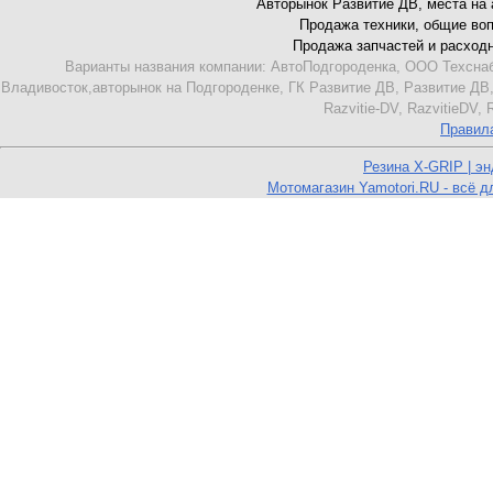
Авторынок Развитие ДВ, места на ав
Продажа техники, общие вопро
Продажа запчастей и расходник
Варианты названия компании: АвтоПодгороденка, ООО Техснаб
Владивосток,авторынок на Подгороденке, ГК Развитие ДВ, Развитие ДВ,
Razvitie-DV, RazvitieDV,
Правил
Резина X-GRIP | э
Мотомагазин Yamotori.RU - всё д