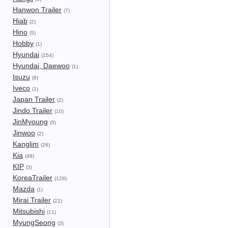
Hanwon Trailer
(7)
Hiab
(2)
Hino
(5)
Hobby
(1)
Hyundai
(154)
Hyundai, Daewoo
(1)
Isuzu
(9)
Iveco
(1)
Japan Trailer
(2)
Jindo Trailer
(10)
JinMyoung
(5)
Jinwoo
(2)
Kanglim
(26)
Kia
(49)
KIP
(3)
KoreaTrailer
(128)
Mazda
(1)
Mirai Trailer
(22)
Mitsubishi
(11)
MyungSeong
(3)