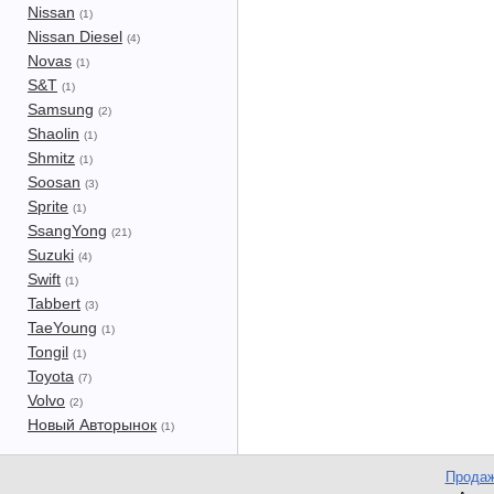
Nissan
(1)
Nissan Diesel
(4)
Novas
(1)
S&T
(1)
Samsung
(2)
Shaolin
(1)
Shmitz
(1)
Soosan
(3)
Sprite
(1)
SsangYong
(21)
Suzuki
(4)
Swift
(1)
Tabbert
(3)
TaeYoung
(1)
Tongil
(1)
Toyota
(7)
Volvo
(2)
Новый Авторынок
(1)
Продаж