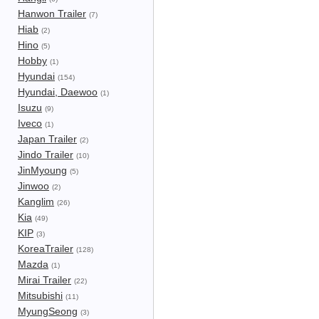
Hanwon Trailer
(7)
Hiab
(2)
Hino
(5)
Hobby
(1)
Hyundai
(154)
Hyundai, Daewoo
(1)
Isuzu
(9)
Iveco
(1)
Japan Trailer
(2)
Jindo Trailer
(10)
JinMyoung
(5)
Jinwoo
(2)
Kanglim
(26)
Kia
(49)
KIP
(3)
KoreaTrailer
(128)
Mazda
(1)
Mirai Trailer
(22)
Mitsubishi
(11)
MyungSeong
(3)