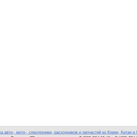
а авто-, мото-, спецтехники, расходников и запчастей из Кореи, Китая и 