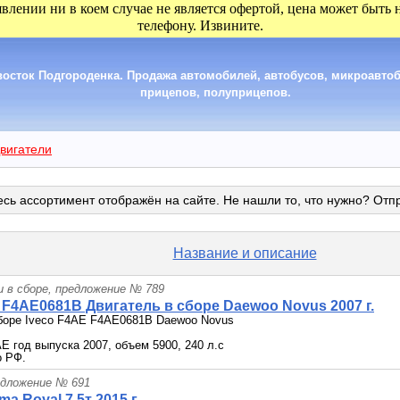
явлении ни в коем случае не является офертой, цена может быть
телефону. Извините.
сток Подгороденка. Продажа автомобилей, автобусов, микроавтобу
прицепов, полуприцепов.
вигатели
сь ассортимент отображён на сайте. Не нашли то, что нужно? Отп
Название и описание
и в сборе, предложение № 789
 F4AE0681B Двигатель в сборе Daewoo Novus 2007 г.
сборе Iveco F4AE F4AE0681B Daewoo Novus
E год выпуска 2007, объем 5900, 240 л.с
о РФ.
едложение № 691
a Royal 7.5т 2015 г.