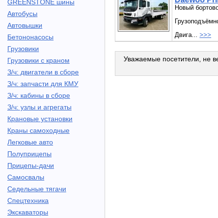
GREENSTONE шины
Новый бортово
Автобусы
Грузоподъёмнос
Автовышки
Двига...
>>>
Бетононасосы
Грузовики
Уважаемые посетители, не ве
Грузовики с краном
З/ч: двигатели в сборе
З/ч: запчасти для КМУ
З/ч: кабины в сборе
З/ч: узлы и агрегаты
Крановые установки
Краны самоходные
Легковые авто
Полуприцепы
Прицепы-дачи
Самосвалы
Седельные тягачи
Спецтехника
Экскаваторы