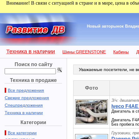
Внимание! В связи с ситуацией в стране и в мире, цена в объ
Новый авторынок Владиво
Техника в наличии
Шины GREENSTONE
Кабины
Д
Поиск по сайту
Уважаемые посетители, не ве
Техника в продаже
Фото
Все предложения
Свежие предложения
З/ч: двигател
Спецпредложения
Iveco F4AE
Двигатель в 
Техника в наличии
Двигатель F4A
Категории
Без пробега п
Все категории
Грузовики, пр
Daewoo Prim