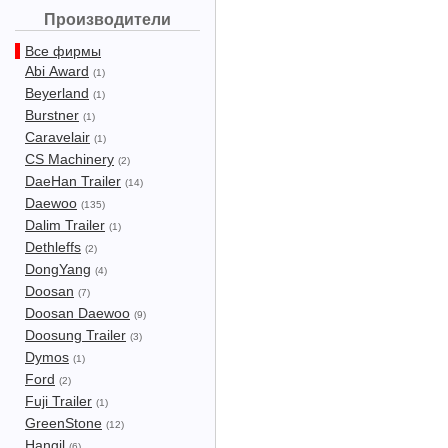
Производители
Все фирмы
Abi Award
(1)
Beyerland
(1)
Burstner
(1)
Caravelair
(1)
CS Machinery
(2)
DaeHan Trailer
(14)
Daewoo
(135)
Dalim Trailer
(1)
Dethleffs
(2)
DongYang
(4)
Doosan
(7)
Doosan Daewoo
(9)
Doosung Trailer
(3)
Dymos
(1)
Ford
(2)
Fuji Trailer
(1)
GreenStone
(12)
Hangil
(6)