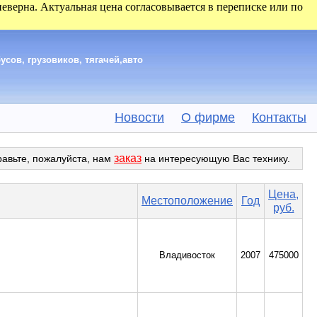
 неверна. Актуальная цена согласовывается в переписке или по
сов, грузовиков, тягачей,авто
Новости
О фирме
Контакты
заказ
равьте, пожалуйста, нам
на интересующую Вас технику.
Цена,
Местоположение
Год
руб.
Владивосток
2007
475000