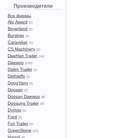
Производители
Все фирмы
Abi Award
(1)
Beyerland
(1)
Burstner
(1)
Caravelair
(1)
CS Machinery
(2)
DaeHan Trailer
(14)
Daewoo
(135)
Dalim Trailer
(1)
Dethleffs
(2)
DongYang
(4)
Doosan
(7)
Doosan Daewoo
(9)
Doosung Trailer
(3)
Dymos
(1)
Ford
(2)
Fuji Trailer
(1)
GreenStone
(12)
Hangil
(6)