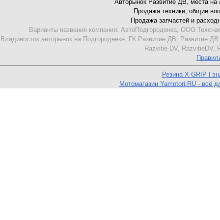
Авторынок Развитие ДВ, места на ав
Продажа техники, общие вопро
Продажа запчастей и расходник
Варианты названия компании: АвтоПодгороденка, ООО Техснаб
Владивосток,авторынок на Подгороденке, ГК Развитие ДВ, Развитие ДВ,
Razvitie-DV, RazvitieDV,
Правил
Резина X-GRIP | э
Мотомагазин Yamotori.RU - всё д