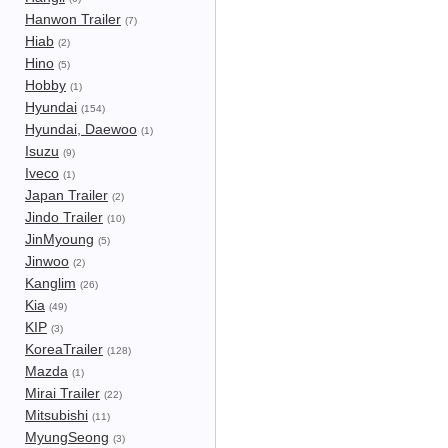
Hanwon Trailer
(7)
Hiab
(2)
Hino
(5)
Hobby
(1)
Hyundai
(154)
Hyundai, Daewoo
(1)
Isuzu
(9)
Iveco
(1)
Japan Trailer
(2)
Jindo Trailer
(10)
JinMyoung
(5)
Jinwoo
(2)
Kanglim
(26)
Kia
(49)
KIP
(3)
KoreaTrailer
(128)
Mazda
(1)
Mirai Trailer
(22)
Mitsubishi
(11)
MyungSeong
(3)