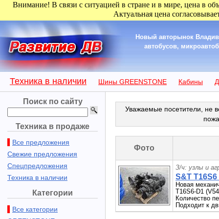
Внимание! В связи с ситуацией в стране и в мире, цена в об
Актуальная цена согласовывает
Новый авторынок Владиво
автобусов, микроавтобу
Техника в наличии
Шины GREENSTONE
Кабины
Д
Поиск по сайту
Уважаемые посетители, не в
пожа
Техника в продаже
Все предложения
Фото
Свежие предложения
Спецпредложения
З/ч: узлы и а
S&T T16S6
Техника в наличии
Новая механи
T16S6-D1 (V54
Категории
Количество пе
Подходит к д
Все категории