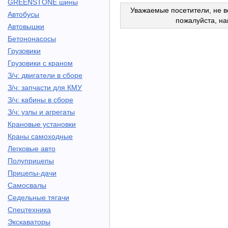
GREENSTONE шины
Уважаемые посетители, не в
Автобусы
пожалуйста, н
Автовышки
Бетононасосы
Грузовики
Грузовики с краном
З/ч: двигатели в сборе
З/ч: запчасти для КМУ
З/ч: кабины в сборе
З/ч: узлы и агрегаты
Крановые установки
Краны самоходные
Легковые авто
Полуприцепы
Прицепы-дачи
Самосвалы
Седельные тягачи
Спецтехника
Экскаваторы