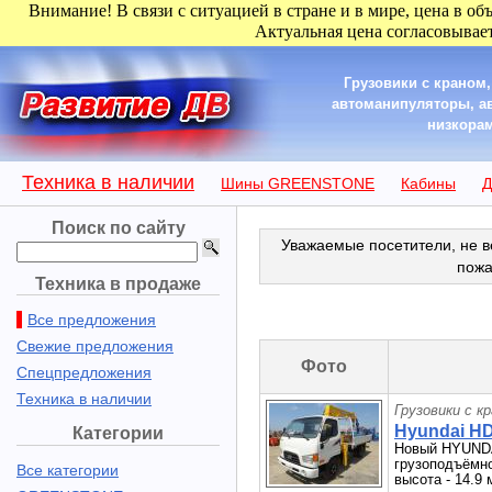
Внимание! В связи с ситуацией в стране и в мире, цена в об
Актуальная цена согласовывает
Грузовики с краном
автоманипуляторы, а
низкорам
Техника в наличии
Шины GREENSTONE
Кабины
Д
Поиск по сайту
Уважаемые посетители, не в
пожа
Техника в продаже
Все предложения
Свежие предложения
Фото
Спецпредложения
Техника в наличии
Грузовики с к
Hyundai HD7
Категории
Новый HYUNDAI
грузоподъёмно
Все категории
высота - 14.9 