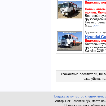
Внимание но
Новый автомо
единиц. Люль
Бортовой груз
грузоподъемнос
Новая стрела 
Ма...
>>>
Грузовики с к
Hyundai Gol
Внимание но
Бортовой груз
грузоподъемнос
Kanglim 2056,
Уважаемые посетители, не в
пожалуйста, н
Продажа авто-, мото-, спецтехники, 
Авторынок Развитие ДВ, места на ав
Продажа техники, общие вопро