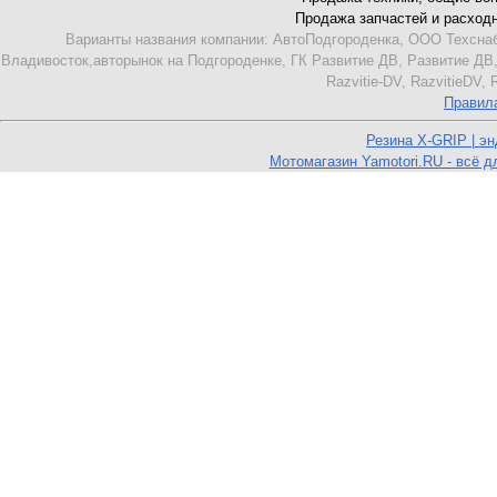
Продажа запчастей и расходник
Варианты названия компании: АвтоПодгороденка, ООО Техснаб
Владивосток,авторынок на Подгороденке, ГК Развитие ДВ, Развитие ДВ,
Razvitie-DV, RazvitieDV,
Правил
Резина X-GRIP | э
Мотомагазин Yamotori.RU - всё д