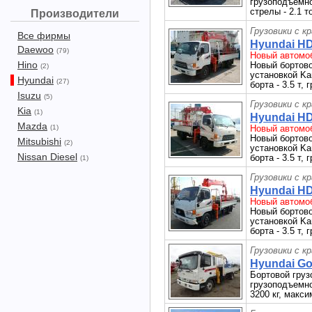
грузоподъемно
стрелы - 2.1 т
Производители
Грузовики с к
Все фирмы
Hyundai HD
Daewoo
(79)
Новый автомоб
Hino
Новый бортово
(2)
установкой Ka
Hyundai
(27)
борта - 3.5 т,
Isuzu
(5)
Грузовики с к
Kia
(1)
Hyundai HD
Mazda
(1)
Новый автомоб
Новый бортово
Mitsubishi
(2)
установкой Ka
Nissan Diesel
борта - 3.5 т,
(1)
Грузовики с к
Hyundai HD
Новый автомоб
Новый бортово
установкой Ka
борта - 3.5 т,
Грузовики с к
Hyundai Gol
Бортовой груз
грузоподъемно
3200 кг, макси