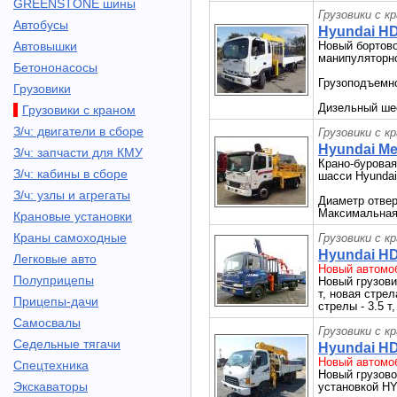
GREENSTONE шины
Грузовики с к
Автобусы
Hyundai HD
Автовышки
Новый бортово
манипуляторн
Бетононасосы
Грузоподъемно
Грузовики
Дизельный ше
Грузовики с краном
З/ч: двигатели в сборе
Грузовики с к
Hyundai Me
З/ч: запчасти для КМУ
Крано-буровая
З/ч: кабины в сборе
шасси Hyundai
З/ч: узлы и агрегаты
Диаметр отвер
Максимальная 
Крановые установки
Краны самоходные
Грузовики с к
Hyundai HD
Легковые авто
Новый автомоб
Полуприцепы
Новый грузовик
т, новая стре
Прицепы-дачи
стрелы - 3.5 т
Самосвалы
Грузовики с к
Седельные тягачи
Hyundai HD
Новый автомоб
Спецтехника
Новый грузово
Экскаваторы
установкой 