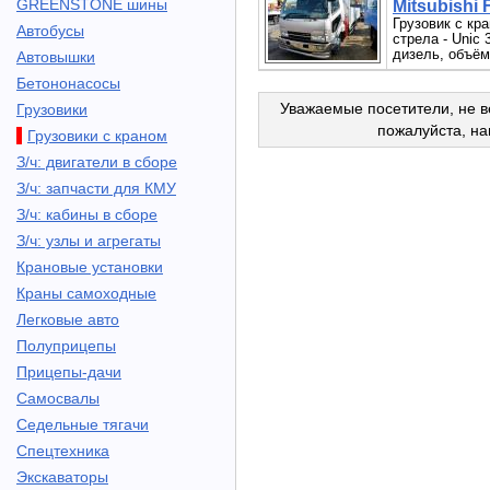
GREENSTONE шины
Mitsubishi 
Грузовик с кран
Автобусы
стрела - Unic 
дизель, объём 
Автовышки
Бетононасосы
Уважаемые посетители, не в
Грузовики
пожалуйста, н
Грузовики с краном
З/ч: двигатели в сборе
З/ч: запчасти для КМУ
З/ч: кабины в сборе
З/ч: узлы и агрегаты
Крановые установки
Краны самоходные
Легковые авто
Полуприцепы
Прицепы-дачи
Самосвалы
Седельные тягачи
Спецтехника
Экскаваторы