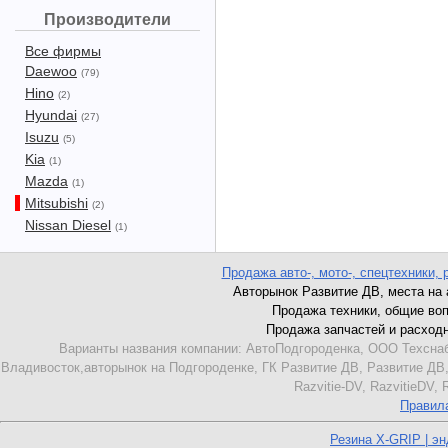
Производители
Все фирмы
Daewoo
(79)
Hino
(2)
Hyundai
(27)
Isuzu
(5)
Kia
(1)
Mazda
(1)
Mitsubishi
(2)
Nissan Diesel
(1)
Продажа авто-, мото-, спецтехники, 
Авторынок Развитие ДВ, места на ав
Продажа техники, общие вопро
Продажа запчастей и расходник
Варианты названия компании: АвтоПодгороденка, ООО Техснаб
Владивосток,авторынок на Подгороденке, ГК Развитие ДВ, Развитие ДВ,
Razvitie-DV, RazvitieDV,
Правил
Резина X-GRIP | э