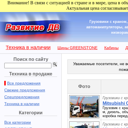
Внимание! В связи с ситуацией в стране и в мире, цена в об
Актуальная цена согласовывает
Грузовики с краном
автоманипуляторы, а
низкорам
Техника в наличии
Шины GREENSTONE
Кабины
Д
Поиск по сайту
Уважаемые посетители, не в
пожа
Техника в продаже
Все предложения
Фото
Свежие предложения
Спецпредложения
Грузовики с к
Mitsubishi 
Техника в наличии
Грузовик с кран
м, дизель, об
Категории
коробка перед
Все категории
Грузовики с к