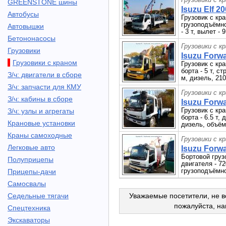
GREENSTONE шины
Isuzu Elf 20
Автобусы
Грузовик с кр
грузоподъёмно
Автовышки
- 3 т, вылет -
Бетононасосы
Грузовики с к
Грузовики
Isuzu Forwa
Грузовики с краном
Грузовик с кр
борта - 5 т, с
З/ч: двигатели в сборе
м, дизель, 210
З/ч: запчасти для КМУ
Грузовики с к
З/ч: кабины в сборе
Isuzu Forwa
Грузовик с кр
З/ч: узлы и агрегаты
борта - 6.5 т, 
Крановые установки
дизель, объём 
Краны самоходные
Грузовики с к
Легковые авто
Isuzu Forwa
Бортовой груз
Полуприцепы
двигателя - 72
грузоподъёмно
Прицепы-дачи
Самосвалы
Седельные тягачи
Уважаемые посетители, не в
пожалуйста, н
Спецтехника
Экскаваторы