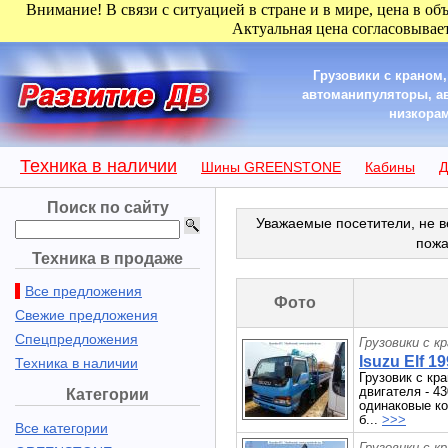
Внимание! В связи с ситуацией в стране и в мире, цена в об
Актуальная цена согласовывает
Грузовики с краном
автоманипуляторы, а
низкорам
Техника в наличии
Шины GREENSTONE
Кабины
Д
Поиск по сайту
Уважаемые посетители, не в
пожа
Техника в продаже
Все предложения
Фото
Свежие предложения
Спецпредложения
Грузовики с к
Isuzu Elf 19
Техника в наличии
Грузовик с кр
двигателя - 4
Категории
одинаковые ко
б...
>>>
Все категории
Грузовики с к