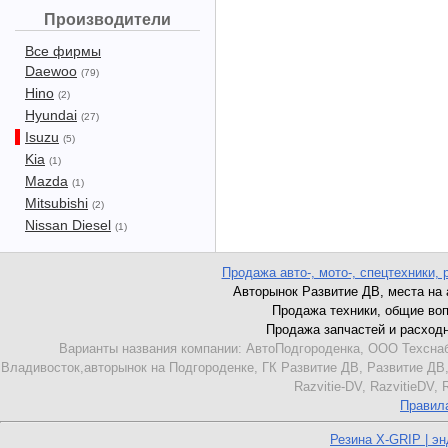
Производители
Все фирмы
Daewoo
(79)
Hino
(2)
Hyundai
(27)
Isuzu
(5)
Kia
(1)
Mazda
(1)
Mitsubishi
(2)
Nissan Diesel
(1)
Продажа авто-, мото-, спецтехники, 
Авторынок Развитие ДВ, места на ав
Продажа техники, общие вопро
Продажа запчастей и расходник
Варианты названия компании: АвтоПодгороденка, ООО Техснаб
Владивосток,авторынок на Подгороденке, ГК Развитие ДВ, Развитие ДВ,
Razvitie-DV, RazvitieDV,
Правил
Резина X-GRIP | э