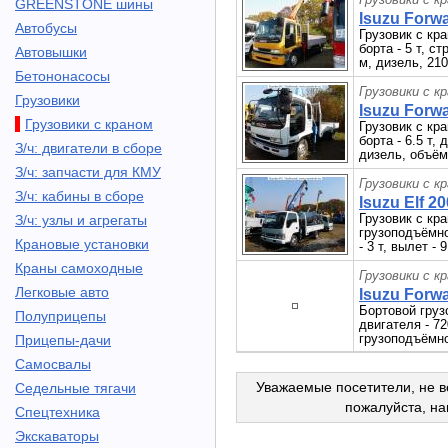
GREENSTONE шины
Isuzu Forwa
Автобусы
Грузовик с кр
борта - 5 т, с
Автовышки
м, дизель, 210
Бетононасосы
Грузовики с к
Грузовики
Isuzu Forwa
Грузовики с краном
Грузовик с кр
борта - 6.5 т, 
З/ч: двигатели в сборе
дизель, объём 
З/ч: запчасти для КМУ
Грузовики с к
З/ч: кабины в сборе
Isuzu Elf 20
Грузовик с кр
З/ч: узлы и агрегаты
грузоподъёмно
Крановые установки
- 3 т, вылет -
Краны самоходные
Грузовики с к
Легковые авто
Isuzu Forwa
Бортовой груз
Полуприцепы
двигателя - 72
грузоподъёмно
Прицепы-дачи
Самосвалы
Уважаемые посетители, не в
Седельные тягачи
пожалуйста, н
Спецтехника
Экскаваторы