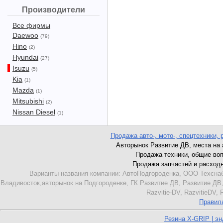
Производители
Все фирмы
Daewoo
(79)
Hino
(2)
Hyundai
(27)
Isuzu
(5)
Kia
(1)
Mazda
(1)
Mitsubishi
(2)
Nissan Diesel
(1)
Продажа авто-, мото-, спецтехники, 
Авторынок Развитие ДВ, места на ав
Продажа техники, общие вопро
Продажа запчастей и расходник
Варианты названия компании: АвтоПодгороденка, ООО Техснаб
Владивосток,авторынок на Подгороденке, ГК Развитие ДВ, Развитие ДВ,
Razvitie-DV, RazvitieDV,
Правил
Резина X-GRIP | э