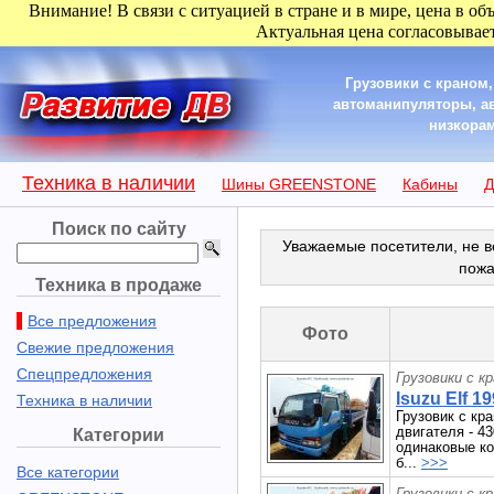
Внимание! В связи с ситуацией в стране и в мире, цена в об
Актуальная цена согласовывает
Грузовики с краном
автоманипуляторы, а
низкорам
Техника в наличии
Шины GREENSTONE
Кабины
Д
Поиск по сайту
Уважаемые посетители, не в
пожа
Техника в продаже
Все предложения
Фото
Свежие предложения
Спецпредложения
Грузовики с к
Isuzu Elf 19
Техника в наличии
Грузовик с кр
двигателя - 4
Категории
одинаковые ко
б...
>>>
Все категории
Грузовики с к