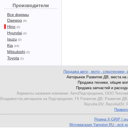
Производители
Все фирмы
Daewoo
(4)
Hino
(2)
Hyundai
(4)
Isuzu
(2)
Kia
(16)
Mitsubishi
(2)
Toyota
(1)
Продажа авто-, мото-, спецтехники, 
Авторынок Развитие ДВ, места на ав
Продажа техники, общие вопро
Продажа запчастей и расходник
Варианты названия компании: АвтоПодгороденка, ООО Техснаб
Владивосток,авторынок на Подгороденке, ГК Развитие ДВ, Развитие ДВ,
Razvitie-DV, RazvitieDV,
Правил
Резина X-GRIP | э
Мотомагазин Yamotori.RU - всё д