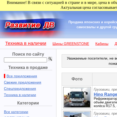
Внимание! В связи с ситуацией в стране и в мире, цена в об
Актуальная цена согласовывает
Продажа японских и корейск
самосвалы и другой гру
Техника в наличии
Шины GREENSTONE
Кабины
Д
Поиск по сайту
Уважаемые посетители, не в
пожа
Техника в продаже
Все предложения
Фото
Свежие предложения
Спецпредложения
Грузовики, пр
Hino Ranger
Техника в наличии
Рефрижератор 
объём двигате
Категории
колёса R17.5,
Все категории
Грузовики, пр