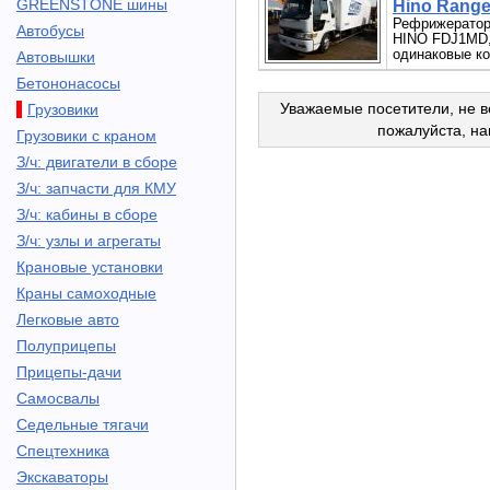
GREENSTONE шины
Hino Ranger
Рефрижератор 
Автобусы
HINO FDJ1MD, 
одинаковые ко
Автовышки
Бетононасосы
Уважаемые посетители, не в
Грузовики
пожалуйста, н
Грузовики с краном
З/ч: двигатели в сборе
З/ч: запчасти для КМУ
З/ч: кабины в сборе
З/ч: узлы и агрегаты
Крановые установки
Краны самоходные
Легковые авто
Полуприцепы
Прицепы-дачи
Самосвалы
Седельные тягачи
Спецтехника
Экскаваторы