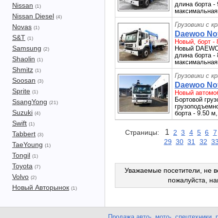
длина борта - 
Nissan
(1)
максимальная 
Nissan Diesel
(4)
Грузовики с к
Novas
(1)
Daewoo Novu
S&T
(1)
Новый, борт - 8
Samsung
Новый DAEWOO
(2)
длина борта - 
Shaolin
(1)
максимальная 
Shmitz
(1)
Грузовики с к
Soosan
(3)
Daewoo Novu
Sprite
(1)
Новый автомоб
Бортовой груз
SsangYong
(21)
грузоподъемнос
Suzuki
борта - 9.50 м
(4)
Swift
(1)
1
Страницы:
2
3
4
5
6
7
Tabbert
(3)
29
30
31
32
3
TaeYoung
(1)
Tongil
(1)
Toyota
(7)
Уважаемые посетители, не в
Volvo
(2)
пожалуйста, н
Новый Авторынок
(1)
Продажа авто-, мото-, спецтехники, 