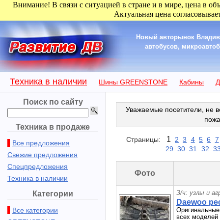
Внимание! В связи с ситуацией в стране и в мире, цена в об
Актуальная цена согласовывает
Новый авторынок Владиво
автобусов, микроавтобу
Техника в наличии
Шины GREENSTONE
Кабины
Д
Поиск по сайту
Уважаемые посетители, не в
пожа
Техника в продаже
1
Страницы:
2
3
4
5
6
7
Все предложения
29
30
31
32
3
Свежие предложения
Спецпредложения
Фото
Техника в наличии
З/ч: узлы и а
Категории
Daewoo рес
Все категории
Оригинальные 
всех моделей