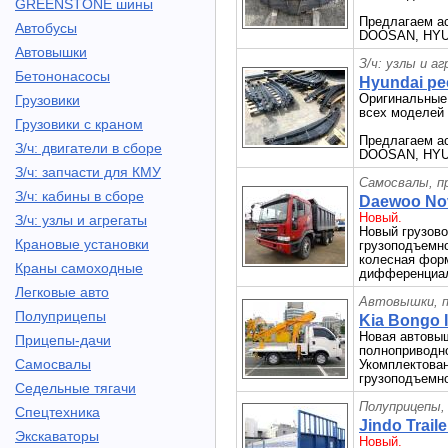
GREENSTONE шины
Предлагаем а
Автобусы
DOOSAN, HYU
Автовышки
З/ч: узлы и а
Бетононасосы
Hyundai ре
Оригинальные 
Грузовики
всех моделей
Грузовики с краном
Предлагаем а
З/ч: двигатели в сборе
DOOSAN, HYU
З/ч: запчасти для КМУ
Самосвалы, п
З/ч: кабины в сборе
Daewoo Nov
Новый.
З/ч: узлы и агрегаты
Новый грузо
Крановые установки
грузоподъемнос
колесная форм
Краны самоходные
дифференциал
Легковые авто
Автовышки, п
Полуприцепы
Kia Bongo I
Новая автовы
Прицепы-дачи
полноприводно
Самосвалы
Укомплектован
грузоподъемно
Седельные тягачи
Полуприцепы,
Спецтехника
Jindo Trail
Экскаваторы
Новый.