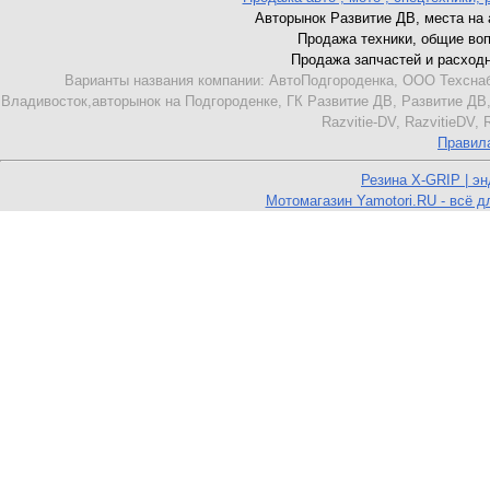
Авторынок Развитие ДВ, места на ав
Продажа техники, общие вопро
Продажа запчастей и расходник
Варианты названия компании: АвтоПодгороденка, ООО Техснаб
Владивосток,авторынок на Подгороденке, ГК Развитие ДВ, Развитие ДВ,
Razvitie-DV, RazvitieDV,
Правил
Резина X-GRIP | э
Мотомагазин Yamotori.RU - всё д