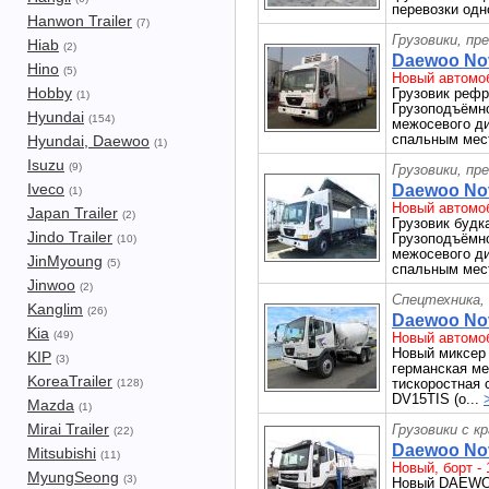
перевозки одн
Hanwon Trailer
(7)
Грузовики, пр
Hiab
(2)
Daewoo Nov
Hino
(5)
Новый автомоб
Hobby
Грузовик ре
(1)
Грузоподъёмно
Hyundai
(154)
межосевого д
спальным мест
Hyundai, Daewoo
(1)
Isuzu
(9)
Грузовики, пр
Iveco
Daewoo Nov
(1)
Новый автомоб
Japan Trailer
(2)
Грузовик буд
Jindo Trailer
Грузоподъёмно
(10)
межосевого д
JinMyoung
(5)
спальным мест
Jinwoo
(2)
Спецтехника,
Kanglim
(26)
Daewoo Nov
Kia
(49)
Новый автомоб
Новый миксер
KIP
(3)
германская ме
KoreaTrailer
тискоростная 
(128)
DV15TIS (о...
Mazda
(1)
Mirai Trailer
Грузовики с к
(22)
Daewoo Novu
Mitsubishi
(11)
Новый, борт - 1
MyungSeong
(3)
Новый DAEWOO