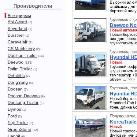
Высокий алюм
Производители
стойками для 
бортовой полу
Все фирмы
Грузовики с к
Abi Award
(1)
Daewoo Nov
Beyerland
(1)
Новый автомоб
Новый бортово
Burstner
(1)
них две перед
Caravelair
(1)
грузоподъемнос
CS Machinery
(2)
Грузовики, пр
DaeHan Trailer
(14)
Hyundai HD
Daewoo
Новый.
(135)
Грузовой реф
Dalim Trailer
(1)
грузоподъемнос
температур +0
Dethleffs
(2)
объем ...
>>>
DongYang
(4)
Грузовики, пр
Doosan
(7)
Hyundai HD
Doosan Daewoo
(9)
Новый бортово
Doosung Trailer
Standard Cab 
(3)
тонн, длина бо
Dymos
(1)
Ford
Полуприцепы,
(2)
KoreaTraile
Fuji Trailer
(1)
Новый.
GreenStone
(12)
Новый трёхосн
футовый или д
Hangil
(6)