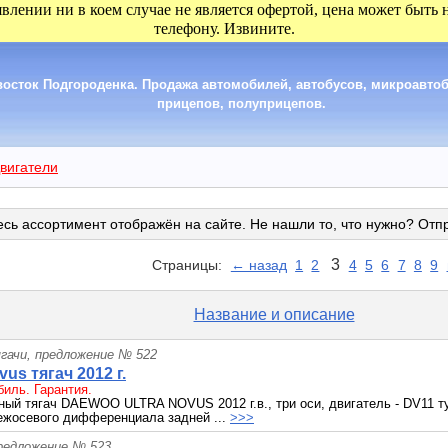
явлении ни в коем случае не является офертой, цена может быть
телефону. Извините.
сток Подгороденка. Продажа автомобилей, автобусов, микроавтобу
прицепов, полуприцепов.
вигатели
сь ассортимент отображён на сайте. Не нашли то, что нужно? Отп
3
Страницы:
← назад
1
2
4
5
6
7
8
9
Название и описание
гачи, предложение № 522
us тягач 2012 г.
иль. Гарантия.
ый тягач DAEWOO ULTRA NOVUS 2012 г.в., три оси, двигатель - DV11 т
ежосевого дифференциала задней ...
>>>
редложение № 523