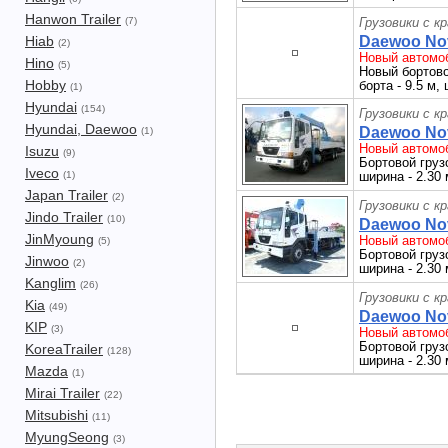
Hanwon Trailer
(7)
Грузовики с к
Hiab
Daewoo Nov
(2)
Новый автомоб
Hino
(5)
Новый бортовой
Hobby
борта - 9.5 м,
(1)
Hyundai
(154)
Грузовики с к
Hyundai, Daewoo
Daewoo Nov
(1)
Новый автомоб
Isuzu
(9)
Бортовой грузо
Iveco
(1)
ширина - 2.30
Japan Trailer
(2)
Грузовики с к
Jindo Trailer
(10)
Daewoo Novu
JinMyoung
Новый автомоб
(5)
Бортовой грузо
Jinwoo
(2)
ширина - 2.30
Kanglim
(26)
Грузовики с к
Kia
(49)
Daewoo Nov
KIP
(3)
Новый автомоб
Бортовой грузо
KoreaTrailer
(128)
ширина - 2.30
Mazda
(1)
Mirai Trailer
(22)
Mitsubishi
(11)
MyungSeong
(3)