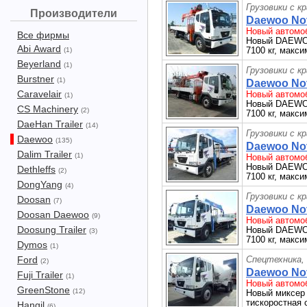
Грузовики с к
Производители
Daewoo Nov
Новый автомоб
Все фирмы
Новый DAEWOO 
Abi Award
7100 кг, макси
(1)
Beyerland
(1)
Грузовики с к
Burstner
(1)
Daewoo Nov
Caravelair
Новый автомоб
(1)
Новый DAEWOO 
CS Machinery
(2)
7100 кг, макси
DaeHan Trailer
(14)
Грузовики с к
Daewoo
(135)
Daewoo Novu
Dalim Trailer
(1)
Новый автомоб
Новый DAEWOO 
Dethleffs
(2)
7100 кг, макси
DongYang
(4)
Грузовики с к
Doosan
(7)
Daewoo Novu
Doosan Daewoo
(9)
Новый автомоб
Doosung Trailer
Новый DAEWOO 
(3)
7100 кг, макс
Dymos
(1)
Ford
Спецтехника,
(2)
Daewoo Nov
Fuji Trailer
(1)
Новый автомоб
GreenStone
(12)
Новый миксер 
тискоростная 
Hangil
(6)