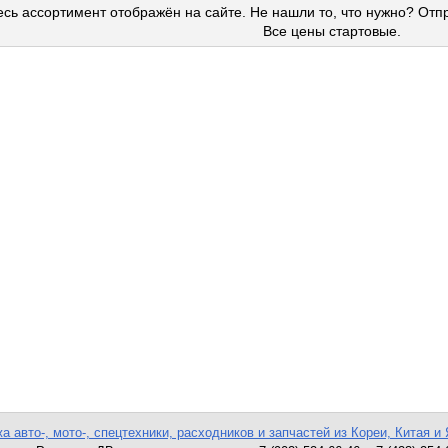
сь ассортимент отображён на сайте. Не нашли то, что нужно? Отп
Все цены стартовые.
а авто-, мото-, спецтехники, расходников и запчастей из Кореи, Китая и 