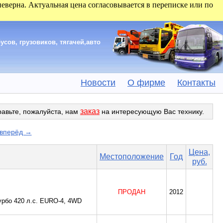
 неверна. Актуальная цена согласовывается в переписке или по
сов, грузовиков, тягачей,авто
Новости
О фирме
Контакты
заказ
равьте, пожалуйста, нам
на интересующую Вас технику.
вперёд →
Цена,
Местоположение
Год
руб.
ПРОДАН
2012
урбо 420 л.с. EURO-4, 4WD