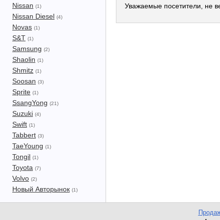
Nissan
Уважаемые посетители, не ве
(1)
Nissan Diesel
(4)
Novas
(1)
S&T
(1)
Samsung
(2)
Shaolin
(1)
Shmitz
(1)
Soosan
(3)
Sprite
(1)
SsangYong
(21)
Suzuki
(4)
Swift
(1)
Tabbert
(3)
TaeYoung
(1)
Tongil
(1)
Toyota
(7)
Volvo
(2)
Новый Авторынок
(1)
Продаж