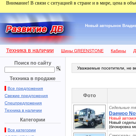
Внимание! В связи с ситуацией в стране и в мире, цена в объ
Новый авторынок Владиво
Техника в наличии
Шины GREENSTONE
Кабины
Д
Поиск по сайту
Уважаемые посетители, не ве
Техника в продаже
Все предложения
Фото
Свежие предложения
Спецпредложения
Седельные тя
Техника в наличии
Daewoo Nov
Новый автомоб
Категории
Новый седельн
(блокировка м
Все категории
Самосвалы, п