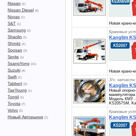
Nissan
(1)
Nissan Diesel
(4)
Novas
(1)
S&T
Новая крано-м
(1)
Samsung
(2)
Крановые уст
Shaolin
Kanglim K
(1)
Shmitz
(1)
Soosan
(3)
Sprite
(1)
SsangYong
(21)
Suzuki
(4)
Новая крано-м
Swift
(1)
З/ч: запчасти
Tabbert
(3)
Kanglim K
TaeYoung
Новый опорно
(1)
манипулятора
Tongil
(1)
Модель КМУ - 
KS2057SM, Ka
Toyota
(7)
Volvo
(2)
Крановые уст
Новый Авторынок
Kanglim K
(1)