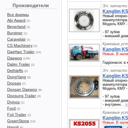
Производители
З/ч: запчасти
Kanglim K
Все фирмы
Новый опорно
манипулятора
Abi Award
(1)
Модель КМУ - 
Beyerland
(1)
- 97 зубов
Burstner
(1)
- внешний диам
Caravelair
(1)
Крановые уст
CS Machinery
(2)
Kanglim KS
DaeHan Trailer
(14)
Новые. В нали
Daewoo
(135)
Гидронасос в 
Dalim Trailer
(1)
Dethleffs
З/ч: запчасти
(2)
Kanglim K
DongYang
(4)
Новый опорно
Doosan
(7)
манипулятора
Модель КМУ -
Doosan Daewoo
(9)
Doosung Trailer
- 97 зубов
(3)
- внешний диа
Dymos
(1)
- внутренн...
>
Ford
(2)
Крановые уст
Fuji Trailer
(1)
Kanglim K
GreenStone
(12)
Новые. В нали
Hangil
(6)