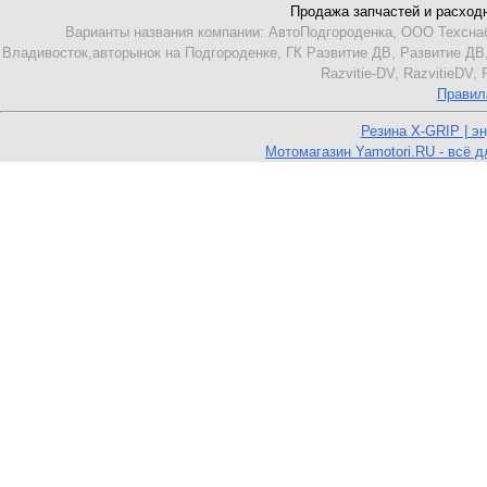
Продажа запчастей и расходник
Варианты названия компании: АвтоПодгороденка, ООО Техснаб
Владивосток,авторынок на Подгороденке, ГК Развитие ДВ, Развитие ДВ
Razvitie-DV, RazvitieDV,
Правил
Резина X-GRIP | э
Мотомагазин Yamotori.RU - всё д