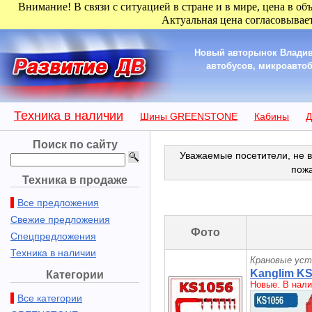
Внимание! В связи с ситуацией в стране и в мире, цена в об
Актуальная цена согласовывает
Новый авторынок Владив
автобусов, микроавтоб
Техника в наличии
Шины GREENSTONE
Кабины
Д
Поиск по сайту
Уважаемые посетители, не в
пож
Техника в продаже
Все предложения
Свежие предложения
Фото
Спецпредложения
Техника в наличии
Крановые уст
Kanglim K
Категории
Новые. В нали
Все категории