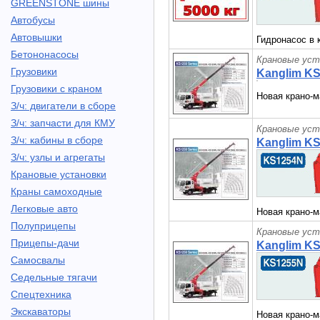
GREENSTONE шины
Автобусы
Автовышки
Гидронасос в 
Бетононасосы
Крановые уст
Грузовики
Kanglim K
Грузовики с краном
Новая крано-м
З/ч: двигатели в сборе
З/ч: запчасти для КМУ
Крановые уст
З/ч: кабины в сборе
Kanglim K
З/ч: узлы и агрегаты
Крановые установки
Краны самоходные
Легковые авто
Новая крано-м
Полуприцепы
Крановые уст
Прицепы-дачи
Kanglim K
Самосвалы
Седельные тягачи
Спецтехника
Экскаваторы
Новая крано-м