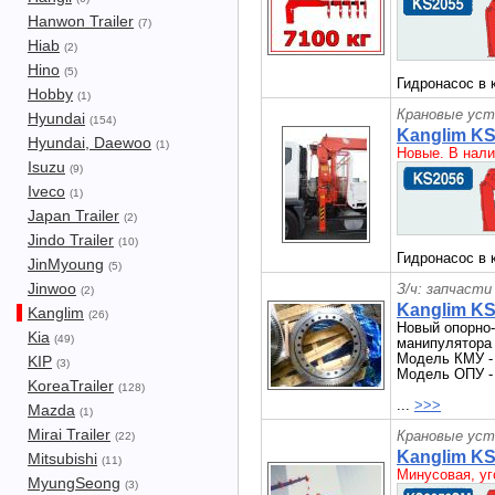
Hanwon Trailer
(7)
Hiab
(2)
Hino
(5)
Гидронасос в 
Hobby
(1)
Крановые уст
Hyundai
(154)
Kanglim K
Hyundai, Daewoo
(1)
Новые. В нали
Isuzu
(9)
Iveco
(1)
Japan Trailer
(2)
Jindo Trailer
(10)
Гидронасос в 
JinMyoung
(5)
Jinwoo
З/ч: запчасти
(2)
Kanglim K
Kanglim
(26)
Новый опорно
Kia
(49)
манипулятора
Модель КМУ - 
KIP
(3)
Модель ОПУ -
KoreaTrailer
(128)
...
>>>
Mazda
(1)
Mirai Trailer
Крановые уст
(22)
Kanglim K
Mitsubishi
(11)
Минусовая, уг
MyungSeong
(3)