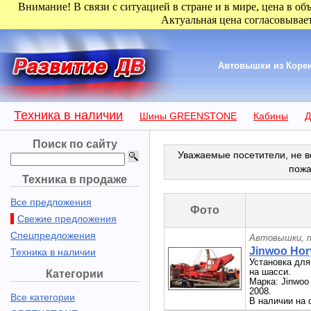
Внимание! В связи с ситуацией в стране и в мире, цена в об
Актуальная цена согласовывает
Автовышки из Кореи
Техника в наличии
Шины GREENSTONE
Кабины
Д
Поиск по сайту
Уважаемые посетители, не в
пожа
Техника в продаже
Все предложения
Фото
Свежие предложения
Спецпредложения
Автовышки, п
Jinwoo Hor
Техника в наличии
Установка для
на шасси.
Категории
Марка: Jinwoo
2008.
Все категории
В наличии на с