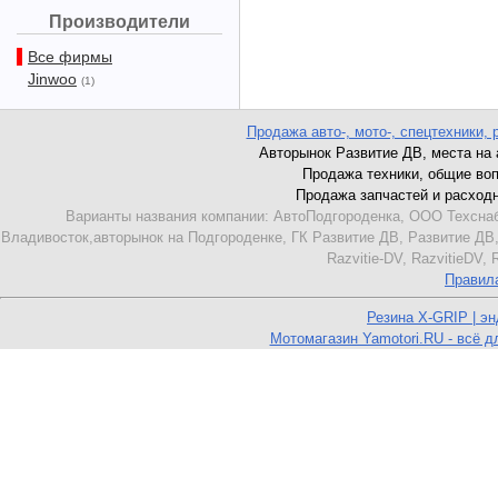
Производители
Все фирмы
Jinwoo
(1)
Продажа авто-, мото-, спецтехники, 
Авторынок Развитие ДВ, места на ав
Продажа техники, общие вопро
Продажа запчастей и расходник
Варианты названия компании: АвтоПодгороденка, ООО Техснаб
Владивосток,авторынок на Подгороденке, ГК Развитие ДВ, Развитие ДВ,
Razvitie-DV, RazvitieDV,
Правил
Резина X-GRIP | э
Мотомагазин Yamotori.RU - всё д