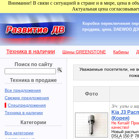
Внимание! В связи с ситуацией в стране и в мире, цена в об
Актуальная цена согласовывает
Коробки переключения пере
продажа, цена. DAEWOO Д
Техника в наличии
Шины GREENSTONE
Кабины
Д
Поиск по сайту
Уважаемые посетители, не в
пожа
Техника в продаже
Все предложения
Фото
Свежие предложения
Спецпредложения
З/ч: узлы и а
Kia J3 Ра
Техника в наличии
(Корея)
Категории
Не Китай! Про
качество!
Новый распыл
Все категории
DSLA 150 P 78