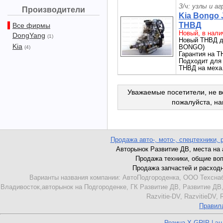
З/ч: узлы и а
Производители
Kia Bongo 
ТНВД
Все фирмы
Новый, в нали
DongYang
(1)
Новый ТНВД дл
Kia
BONGO)
(4)
Гарантия на Т
Подходит для 
ТНВД на меха
Уважаемые посетители, не в
пожалуйста, н
Продажа авто-, мото-, спецтехники, 
Авторынок Развитие ДВ, места на ав
Продажа техники, общие вопро
Продажа запчастей и расходник
Варианты названия компании: АвтоПодгороденка, ООО Техснаб
Владивосток,авторынок на Подгороденке, ГК Развитие ДВ, Развитие ДВ,
Razvitie-DV, RazvitieDV,
Правил
Резина X-GRIP | э