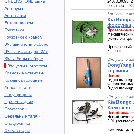
GREENSTONE шины
2437010093, 2
восстано...
>>
Автобусы
З/ч: узлы и а
Автовышки
Kia Bongo 
Бетононасосы
форсунки,
Грузовики
Проверенные к
Механический
Грузовики с краном
(комплект для
З/ч: двигатели в сборе
Проверенный 
э...
>>>
З/ч: запчасти для КМУ
З/ч: кабины в сборе
З/ч: узлы и а
DongYang 
З/ч: узлы и агрегаты
корзины
Крановые установки
Новый.
Гидроцилиндр
Краны самоходные
используемых 
Легковые авто
Гидроцилиндр 
Полуприцепы
З/ч: узлы и а
Прицепы-дачи
Kia Bongo 
Комплект.
Самосвалы
Новый механич
Седельные тягачи
Новый механи
2.9L (комплек
Спецтехника
Комплект для 
Экскаваторы