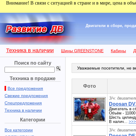
Внимание! В связи с ситуацией в стране и в мире, цена в объ
Двигатели в сборе, про
Техника в наличии
Шины GREENSTONE
Кабины
Д
Поиск по сайту
Уважаемые посетители, не ве
Техника в продаже
Фото
Все предложения
Свежие предложения
З/ч: двигател
Спецпредложения
Doosan DV1
Двигатель в 
Техника в наличии
Объём - 11000
Шесть цилиндр
Категории
В налич...
>>>
Все категории
З/ч: двигател
Doosan DE1