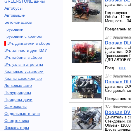
GREENSTONE шины
Двигатель в 
Автобусы
Год выпуска - 
Автовышки
Объём - 12 ли
Мощность - 34
Бетононасосы
Грузовики
Предлагаем ас
Грузовики с краном
З/ч: двигател
Doosan DL0
З/ч: двигатели в сборе
Двигатель в с
З/ч: запчасти для КМУ
Двигатель DO
Трансмиссия 
З/ч: кабины в сборе
ДЛЯ АВТОБУ
З/ч: узлы и агрегаты
Пред...
>>>
Крановые установки
З/ч: двигател
Краны самоходные
Doosan DL0
Легковые авто
Двигатель DOO
Стендовый, со
Полуприцепы
Предлагаем ас
Прицепы-дачи
Самосвалы
З/ч: двигател
Doosan DV
Седельные тягачи
Двигатель в 
Спецтехника
Стендовый, со
Объём - 11000
Экскаваторы
Шесть цилиндр