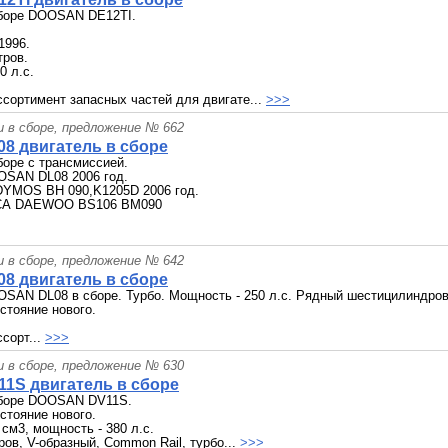
сборе DOOSAN DE12TI.
1996.
тров.
0 л.с.
сортимент запасных частей для двигате...
>>>
и в сборе, предложение № 662
8 двигатель в сборе
боре с трансмиссией.
OSAN DL08 2006 год.
DYMOS BH 090,K1205D 2006 год.
СА DAEWOO BS106 BM090
и в сборе, предложение № 642
8 двигатель в сборе
SAN DL08 в сборе. Турбо. Мощность - 250 л.с. Рядный шестицилиндров
стояние нового.
сорт...
>>>
и в сборе, предложение № 630
11S двигатель в сборе
сборе DOOSAN DV11S.
стояние нового.
 см3, мощность - 380 л.с.
ов, V-образный, Common Rail, турбо...
>>>