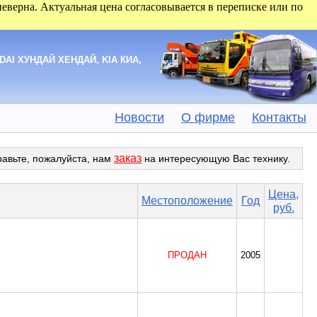
 неверна. Актуальная цена согласовывается в переписке или по
DAI ХУНДАЙ ХЕНДАЙ, KIA КИА,
Новости
О фирме
Контакты
заказ
равьте, пожалуйста, нам
на интересующую Вас технику.
Цена,
Местоположение
Год
руб.
ПРОДАН
2005