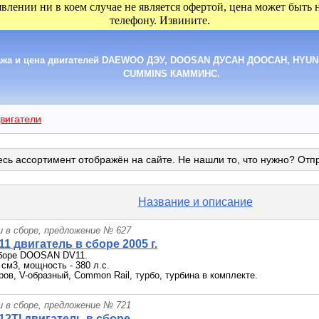
явлении ни в коем случае не является офертой, цена может быть
телефону. Извините.
дажа и цена двигателей DAEWOO ДЭУ, DOOSAN ДУСАН ДООСАН, HYUN
CUMMINS КАММИНС.
вигатели
сь ассортимент отображён на сайте. Не нашли то, что нужно? Отп
Название и описание
и в сборе, предложение № 627
1 двигатель в сборе 2005 г.
сборе DOOSAN DV11.
 см3, мощность - 380 л.с.
ов, V-образный, Common Rail, турбо, турбина в комплекте.
и в сборе, предложение № 721
2TI двигатель в сборе