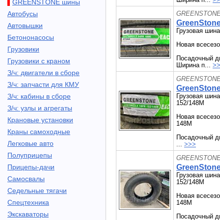
GREENSTONE шины
Автобусы
GREENSTONE 
GreenStone
Автовышки
Грузовая шина
Бетононасосы
Новая всесезо
Грузовики
Посадочный ди
Грузовики с краном
Ширина п...
>
З/ч: двигатели в сборе
GREENSTONE 
З/ч: запчасти для КМУ
GreenStone
З/ч: кабины в сборе
Грузовая шина
152/148M
З/ч: узлы и агрегаты
Новая всесезо
Крановые установки
148M
Краны самоходные
Посадочный ди
Легковые авто
...
>>>
Полуприцепы
GREENSTONE 
Прицепы-дачи
GreenStone
Грузовая шина
Самосвалы
152/148M
Седельные тягачи
Новая всесезо
Спецтехника
148M
Экскаваторы
Посадочный ди