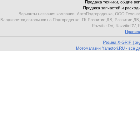
Продажа техники, общие вопро
Продажа запчастей и расходник
Варианты названия компании: АвтоПодгороденка, ООО Техснаб
Владивосток,авторынок на Подгороденке, ГК Развитие ДВ, Развитие ДВ,
Razvitie-DV, RazvitieDV,
Правил
Резина X-GRIP | э
Мотомагазин Yamotori.RU - всё д