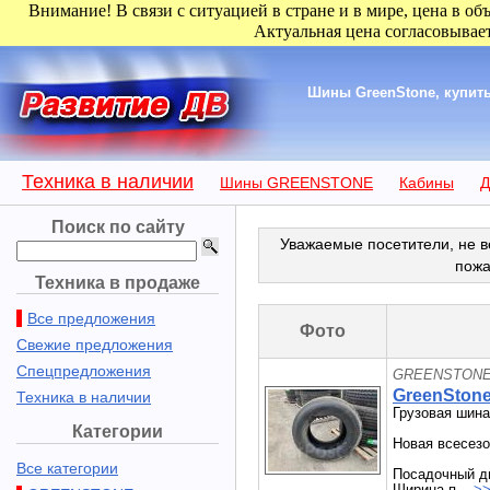
Внимание! В связи с ситуацией в стране и в мире, цена в об
Актуальная цена согласовывает
Шины GreenStone, купить 
Техника в наличии
Шины GREENSTONE
Кабины
Д
Поиск по сайту
Уважаемые посетители, не в
пожа
Техника в продаже
Все предложения
Фото
Свежие предложения
Спецпредложения
GREENSTONE 
GreenStone
Техника в наличии
Грузовая шина
Категории
Новая всесезо
Все категории
Посадочный ди
Ширина п...
>