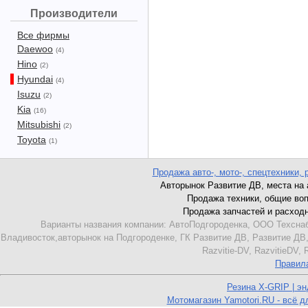
Производители
Все фирмы
Daewoo
(4)
Hino
(2)
Hyundai
(4)
Isuzu
(2)
Kia
(16)
Mitsubishi
(2)
Toyota
(1)
Продажа авто-, мото-, спецтехники, 
Авторынок Развитие ДВ, места на ав
Продажа техники, общие вопро
Продажа запчастей и расходник
Варианты названия компании: АвтоПодгороденка, ООО Техснаб
Владивосток,авторынок на Подгороденке, ГК Развитие ДВ, Развитие ДВ,
Razvitie-DV, RazvitieDV,
Правил
Резина X-GRIP | э
Мотомагазин Yamotori.RU - всё д