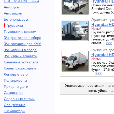
GREENSTONE шины
Hyundai HD
Новый бортово
Автобусы
Standard Cab 
тонн, длина бо
Автовышки
Бетононасосы
Грузовики, пр
Hyundai HD
Грузовики
Новый.
Грузовики с краном
Грузовой реф
грузоподъемнос
З/ч: двигатели в сборе
температур +0
объем ...
>>>
З/ч: запчасти для КМУ
З/ч: кабины в сборе
Грузовики, пр
Hyundai HD
З/ч: узлы и агрегаты
Новый.
Крановые установки
Грузовик с б
грузоподъемнос
Краны самоходные
будки - 17.5 
...
>>>
Легковые авто
Полуприцепы
Уважаемые посетители, не в
Прицепы-дачи
пожалуйста, н
Самосвалы
Седельные тягачи
Спецтехника
Экскаваторы