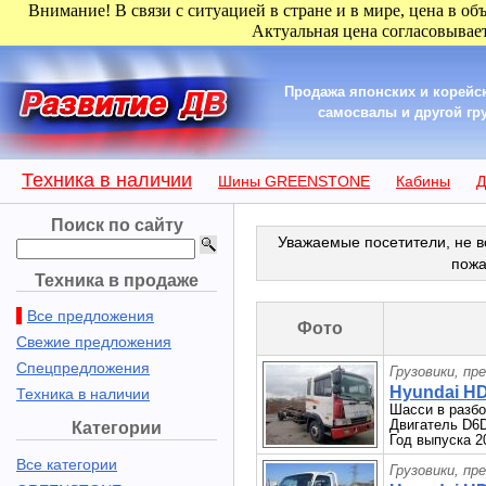
Внимание! В связи с ситуацией в стране и в мире, цена в об
Актуальная цена согласовывает
Продажа японских и корейск
самосвалы и другой гру
Техника в наличии
Шины GREENSTONE
Кабины
Д
Поиск по сайту
Уважаемые посетители, не в
пожа
Техника в продаже
Все предложения
Фото
Свежие предложения
Спецпредложения
Грузовики, пр
Hyundai HD
Техника в наличии
Шасси в разб
Двигатель D6
Категории
Год выпуска 2
Все категории
Грузовики, пр