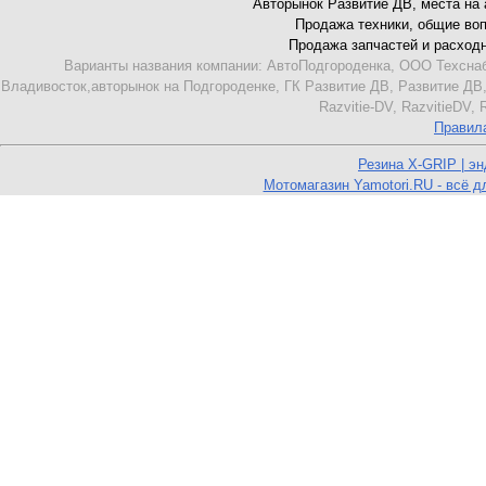
Авторынок Развитие ДВ, места на ав
Продажа техники, общие вопро
Продажа запчастей и расходник
Варианты названия компании: АвтоПодгороденка, ООО Техснаб
Владивосток,авторынок на Подгороденке, ГК Развитие ДВ, Развитие ДВ,
Razvitie-DV, RazvitieDV,
Правил
Резина X-GRIP | э
Мотомагазин Yamotori.RU - всё д