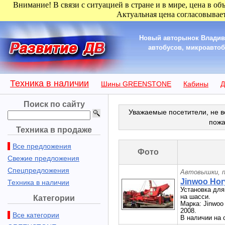
Внимание! В связи с ситуацией в стране и в мире, цена в об
Актуальная цена согласовывает
Новый авторынок Владиво
автобусов, микроавтобу
Техника в наличии
Шины GREENSTONE
Кабины
Д
Поиск по сайту
Уважаемые посетители, не в
пожа
Техника в продаже
Все предложения
Фото
Свежие предложения
Спецпредложения
Автовышки, п
Jinwoo Hor
Техника в наличии
Установка для
на шасси.
Категории
Марка: Jinwoo
2008.
Все категории
В наличии на с