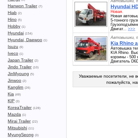
Автовышки, п
Hanwon Trailer
Hyundai HD
(7)
Новая.
Hiab
(2)
Новая автовы
Hino
5-тонного гру
(5)
Грузоподъёмно
Hobby
(1)
Двигат...
>>>
Hyundai
(154)
Автовышки, п
Hyundai, Daewoo
(1)
Kia Rhino 
Isuzu
(9)
Автовышка тел
KIA Rhino. Вы
Iveco
(1)
корзины - 500 к
Japan Trailer
(2)
Двигатель D6D
Jindo Trailer
(10)
JinMyoung
(5)
Уважаемые посетители, не в
Jinwoo
(2)
пожалуйста, н
Kanglim
(26)
Kia
(49)
KIP
(3)
KoreaTrailer
(128)
Mazda
(1)
Mirai Trailer
(22)
Mitsubishi
(11)
MyungSeong
(3)