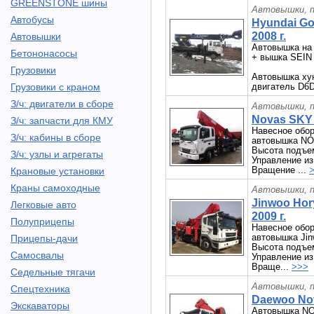
GREENSTONE шины
Автовышки, п
Автобусы
Hyundai G
2008 г.
Автовышки
Автовышка на 
Бетононасосы
+ вышка SEIN 
Грузовики
Автовышка хун
Грузовики с краном
двигатель D6D
З/ч: двигатели в сборе
Автовышки, п
Novas SKY 
З/ч: запчасти для КМУ
Навесное обор
З/ч: кабины в сборе
автовышка NO
Высота подъем
З/ч: узлы и агрегаты
Управление из
Вращение ...
Крановые установки
Краны самоходные
Автовышки, п
Jinwoo Hor
Легковые авто
2009 г.
Полуприцепы
Навесное обор
автовышка Jin
Прицепы-дачи
Высота подъем
Самосвалы
Управление из
Враще...
>>>
Седельные тягачи
Автовышки, п
Спецтехника
Daewoo Nov
Экскаваторы
Автовышка NO