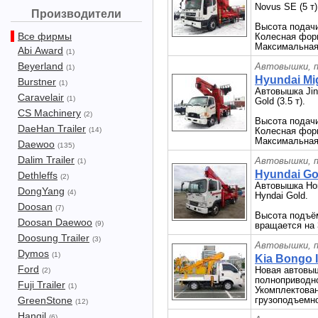
Novus SE (5 т)
Производители
Высота подачи
Все фирмы
Колесная фор
Максимальная 
Abi Award
(1)
Beyerland
Автовышки, п
(1)
Hyundai Mi
Burstner
(1)
Автовышка Jin
Caravelair
(1)
Gold (3.5 т).
CS Machinery
(2)
Высота подачи
DaeHan Trailer
(14)
Колесная фор
Максимальная 
Daewoo
(135)
Dalim Trailer
Автовышки, п
(1)
Hyundai Gol
Dethleffs
(2)
Автовышка Hor
DongYang
(4)
Hyndai Gold.
Doosan
(7)
Высота подъёма
Doosan Daewoo
(9)
вращается на 
Doosung Trailer
(3)
Автовышки, п
Dymos
(1)
Kia Bongo I
Ford
Новая автовы
(2)
полноприводно
Fuji Trailer
(1)
Укомплектован
GreenStone
грузоподъемно
(12)
Hangil
(6)