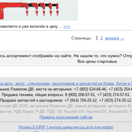
комплекте и уже включён в цену....
>>>
1
Страницы:
2
вперёд →
сь ассортимент отображён на сайте. Не нашли то, что нужно? Отп
Все цены стартовые.
а авто-, мото-, спецтехники, расходников и запчастей из Кореи, Китая и 
ынок Развитие ДВ, места на авторынке: +7 (902) 524-66-46, +7 (423) 254-
Продажа техники, общие вопросы: 8 (800) 200-57-51, +7 (423) 274-57-51.
Продажа запчастей и расходников: +7 (914) 704-25-12, +7 (423) 274-25-12
хснаб ДВ ООО, авторынок Развитие ДВ, новый авторынок, авторынок Вл
сток, РДВ Корея, Р-ДВ, РДВ, GK Razvitie DV, Razvitie-DV, RazvitieDV, 
Правила пользования сайтом
Резина X-GRIP | эндуро шины муссы всё для enduro