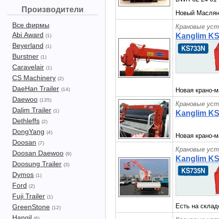
Производители
Новый Маслян
Все фирмы
Крановые уст
Abi Award
Kanglim K
(1)
Beyerland
(1)
Burstner
(1)
Caravelair
(1)
CS Machinery
(2)
DaeHan Trailer
(14)
Новая крано-м
Daewoo
(135)
Крановые уст
Dalim Trailer
(1)
Kanglim K
Dethleffs
(2)
DongYang
(4)
Новая крано-м
Doosan
(7)
Крановые уст
Doosan Daewoo
(9)
Kanglim K
Doosung Trailer
(3)
Dymos
(1)
Ford
(2)
Fuji Trailer
(1)
Есть на склад
GreenStone
(12)
Hangil
(6)