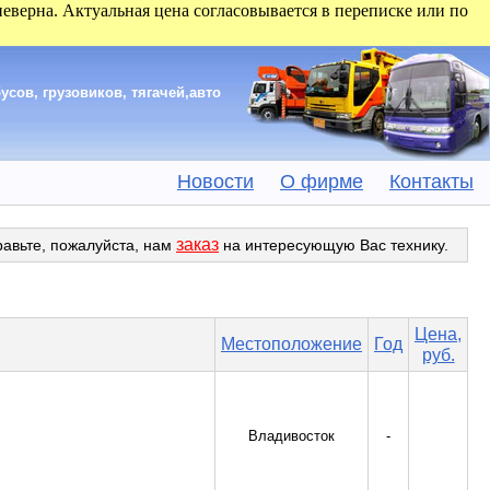
 неверна. Актуальная цена согласовывается в переписке или по
сов, грузовиков, тягачей,авто
Новости
О фирме
Контакты
заказ
равьте, пожалуйста, нам
на интересующую Вас технику.
Цена,
Местоположение
Год
руб.
Владивосток
-