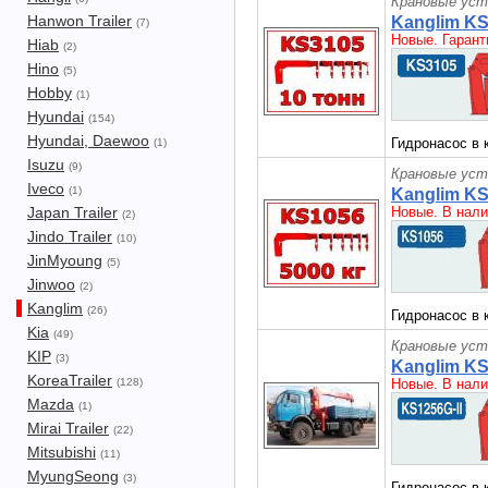
Крановые уст
Hanwon Trailer
Kanglim KS
(7)
Новые. Гарант
Hiab
(2)
Hino
(5)
Hobby
(1)
Hyundai
(154)
Hyundai, Daewoo
Гидронасос в 
(1)
Isuzu
(9)
Крановые уст
Iveco
(1)
Kanglim K
Japan Trailer
Новые. В нали
(2)
Jindo Trailer
(10)
JinMyoung
(5)
Jinwoo
(2)
Kanglim
(26)
Гидронасос в 
Kia
(49)
Крановые уст
KIP
(3)
Kanglim KS
KoreaTrailer
(128)
Новые. В нали
Mazda
(1)
Mirai Trailer
(22)
Mitsubishi
(11)
MyungSeong
(3)
Гидронасос в 