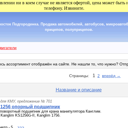
явлении ни в коем случае не является офертой, цена может быть
телефону. Извините.
сток Подгороденка. Продажа автомобилей, автобусов, микроавтобу
прицепов, полуприцепов.
вигатели
сь ассортимент отображён на сайте. Не нашли то, что нужно? Отп
1
Страницы:
2
вперёд →
Название и описание
 для КМУ, предложение № 701
S1256 опорный подшипник
поворотный подшипник для крана манипулятора Канглим.
Kanglim KS1256G-II, Kanglim 1756.
етр - 5...
>>>