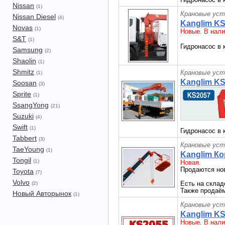
Nissan
(1)
Крановые уст
Nissan Diesel
(4)
Kanglim K
Novas
(1)
Новые. В нали
S&T
(1)
Гидронасос в 
Samsung
(2)
Shaolin
(1)
Shmitz
Крановые уст
(1)
Kanglim K
Soosan
(3)
Sprite
(1)
SsangYong
(21)
Suzuki
(4)
Swift
(1)
Гидронасос в 
Tabbert
(3)
Крановые уст
TaeYoung
(1)
Kanglim К
Tongil
(1)
Новая.
Продаются но
Toyota
(7)
Volvo
Есть на склад
(2)
Также продаём
Новый Авторынок
(1)
Крановые уст
Kanglim K
Новые. В нали