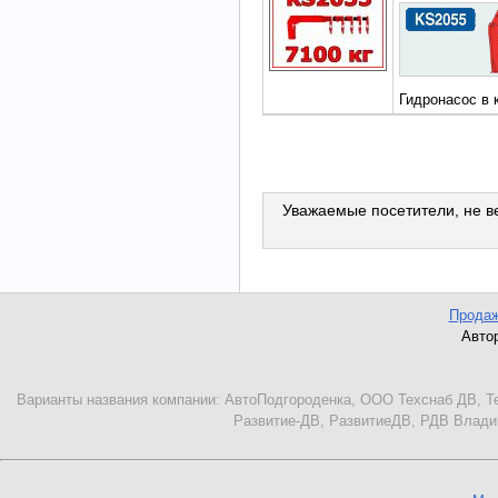
Гидронасос в 
Уважаемые посетители, не ве
Продаж
Автор
Варианты названия компании: АвтоПодгороденка, ООО Техснаб ДВ, Те
Развитие-ДВ, РазвитиеДВ, РДВ Владиво