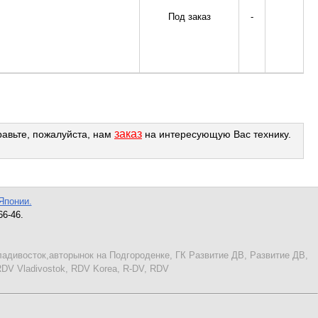
Под заказ
-
заказ
равьте, пожалуйста, нам
на интересующую Вас технику.
Японии.
66-46.
.
адивосток,авторынок на Подгороденке, ГК Развитие ДВ, Развитие ДВ,
RDV Vladivostok, RDV Korea, R-DV, RDV