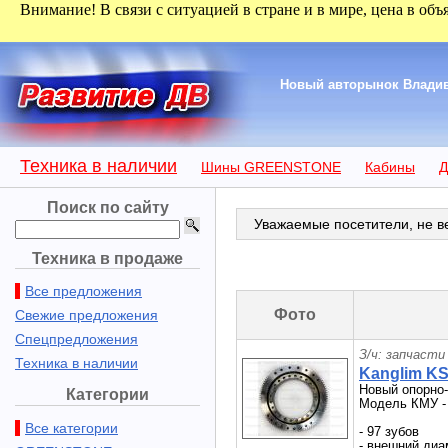
Внимание! В связи с ситуацией в стране и в мире, цена в объ
Новый авторынок Владиво
Техника в наличии
Шины GREENSTONE
Кабины
Д
Поиск по сайту
Уважаемые посетители, не ве
Техника в продаже
Все предложения
Фото
Свежие предложения
Спецпредложения
З/ч: запчасти
Техника в наличии
Kanglim K
Новый опорно-
Категории
Модель КМУ - 
Все категории
- 97 зубов
- внешний диам