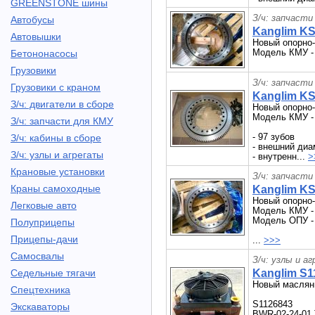
GREENSTONE шины
З/ч: запчасти
Автобусы
Kanglim K
Автовышки
Новый опорно-
Модель КМУ - 
Бетононасосы
Грузовики
З/ч: запчасти
Грузовики с краном
Kanglim K
З/ч: двигатели в сборе
Новый опорно-
Модель КМУ -
З/ч: запчасти для КМУ
- 97 зубов
З/ч: кабины в сборе
- внешний диа
З/ч: узлы и агрегаты
- внутренн...
>
Крановые установки
З/ч: запчасти
Краны самоходные
Kanglim K
Новый опорно-
Легковые авто
Модель КМУ - 
Модель ОПУ -
Полуприцепы
Прицепы-дачи
...
>>>
Самосвалы
З/ч: узлы и а
Седельные тягачи
Kanglim S
Новый маслян
Спецтехника
S1126843
Экскаваторы
BWR-02-24-01