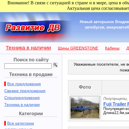
Внимание! В связи с ситуацией в стране и в мире, цена в об
Актуальная цена согласовывает
Новый авторынок Владиво
автобусов, микроавтобу
Техника в наличии
Шины GREENSTONE
Кабины
Д
Поиск по сайту
Уважаемые посетители, не в
пожа
Техника в продаже
Все предложения
Фото
Свежие предложения
Спецпредложения
Полуприцепы,
Fuji Trailer 
Техника в наличии
Полуприцеп-ко
Длина12,4м,ши
Категории
Все категории