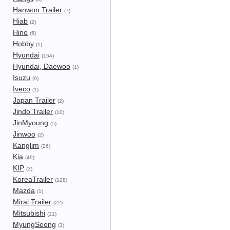
Hanwon Trailer
(7)
Hiab
(2)
Hino
(5)
Hobby
(1)
Hyundai
(154)
Hyundai, Daewoo
(1)
Isuzu
(9)
Iveco
(1)
Japan Trailer
(2)
Jindo Trailer
(10)
JinMyoung
(5)
Jinwoo
(2)
Kanglim
(26)
Kia
(49)
KIP
(3)
KoreaTrailer
(128)
Mazda
(1)
Mirai Trailer
(22)
Mitsubishi
(11)
MyungSeong
(3)