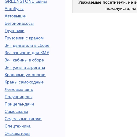
GREENSTONE шины
Уважаемые посетители, не в
пожалуйста, н
Автобусы
Автовышки
Бетононасосы
Грузовики
Грузовики с краном
З/ч: двигатели в сборе
З/ч: запчасти для КМУ
З/ч: кабины в сборе
З/ч: узлы и агрегаты
Крановые установки
Краны самоходные
Легковые авто
Полуприцепы
Прицепы-дачи
Самосвалы
Седельные тягачи
Спецтехника
Экскаваторы