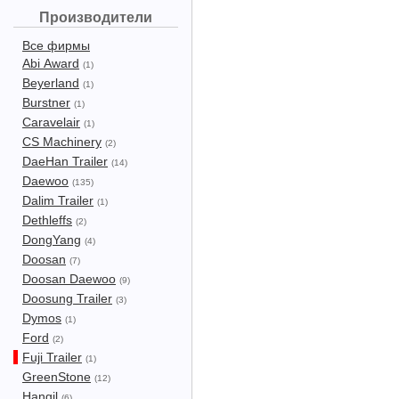
Производители
Все фирмы
Abi Award
(1)
Beyerland
(1)
Burstner
(1)
Caravelair
(1)
CS Machinery
(2)
DaeHan Trailer
(14)
Daewoo
(135)
Dalim Trailer
(1)
Dethleffs
(2)
DongYang
(4)
Doosan
(7)
Doosan Daewoo
(9)
Doosung Trailer
(3)
Dymos
(1)
Ford
(2)
Fuji Trailer
(1)
GreenStone
(12)
Hangil
(6)