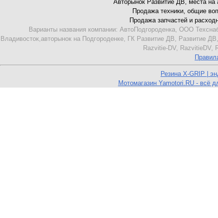
Авторынок Развитие ДВ, места на ав
Продажа техники, общие вопро
Продажа запчастей и расходник
Варианты названия компании: АвтоПодгороденка, ООО Техснаб
Владивосток,авторынок на Подгороденке, ГК Развитие ДВ, Развитие ДВ,
Razvitie-DV, RazvitieDV,
Правил
Резина X-GRIP | э
Мотомагазин Yamotori.RU - всё д