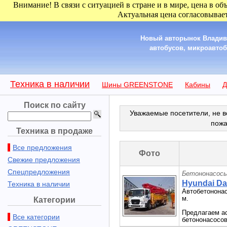
Внимание! В связи с ситуацией в стране и в мире, цена в об
Актуальная цена согласовывает
Новый авторынок Владиво
автобусов, микроавтобу
Техника в наличии
Шины GREENSTONE
Кабины
Д
Поиск по сайту
Уважаемые посетители, не в
пожа
Техника в продаже
Все предложения
Фото
Свежие предложения
Спецпредложения
Бетононасосы
Hyundai Da
Техника в наличии
Автобетононас
м.
Категории
Предлагаем а
Все категории
бетононасосов