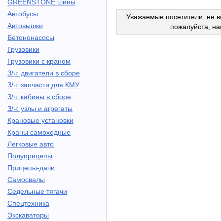
GREENSTONE шины
Автобусы
Уважаемые посетители, не в
Автовышки
пожалуйста, н
Бетононасосы
Грузовики
Грузовики с краном
З/ч: двигатели в сборе
З/ч: запчасти для КМУ
З/ч: кабины в сборе
З/ч: узлы и агрегаты
Крановые установки
Краны самоходные
Легковые авто
Полуприцепы
Прицепы-дачи
Самосвалы
Седельные тягачи
Спецтехника
Экскаваторы