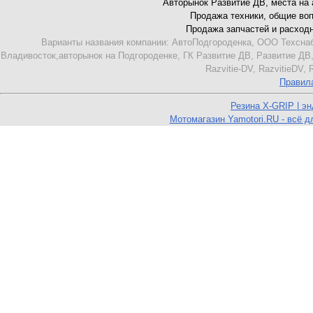
Авторынок Развитие ДВ, места на ав
Продажа техники, общие вопро
Продажа запчастей и расходник
Варианты названия компании: АвтоПодгороденка, ООО Техснаб
Владивосток,авторынок на Подгороденке, ГК Развитие ДВ, Развитие ДВ,
Razvitie-DV, RazvitieDV,
Правил
Резина X-GRIP | э
Мотомагазин Yamotori.RU - всё д