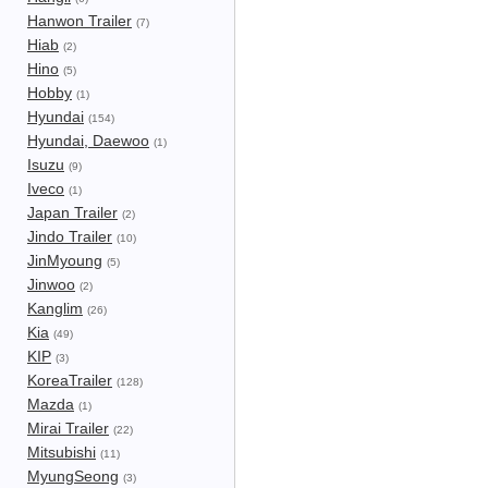
Hanwon Trailer
(7)
Hiab
(2)
Hino
(5)
Hobby
(1)
Hyundai
(154)
Hyundai, Daewoo
(1)
Isuzu
(9)
Iveco
(1)
Japan Trailer
(2)
Jindo Trailer
(10)
JinMyoung
(5)
Jinwoo
(2)
Kanglim
(26)
Kia
(49)
KIP
(3)
KoreaTrailer
(128)
Mazda
(1)
Mirai Trailer
(22)
Mitsubishi
(11)
MyungSeong
(3)