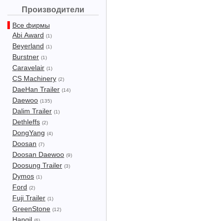
Производители
Все фирмы
Abi Award
(1)
Beyerland
(1)
Burstner
(1)
Caravelair
(1)
CS Machinery
(2)
DaeHan Trailer
(14)
Daewoo
(135)
Dalim Trailer
(1)
Dethleffs
(2)
DongYang
(4)
Doosan
(7)
Doosan Daewoo
(9)
Doosung Trailer
(3)
Dymos
(1)
Ford
(2)
Fuji Trailer
(1)
GreenStone
(12)
Hangil
(6)